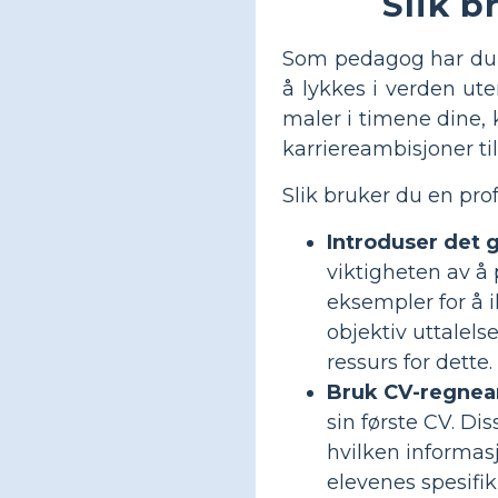
Slik b
Som pedagog har du e
å lykkes i verden ute
maler i timene dine, 
karriereambisjoner til
Slik bruker du en pro
Introduser det 
viktigheten av å 
eksempler for å i
objektiv uttalels
ressurs for dette.
Bruk CV-regnea
sin første CV. D
hvilken informas
elevenes spesifi