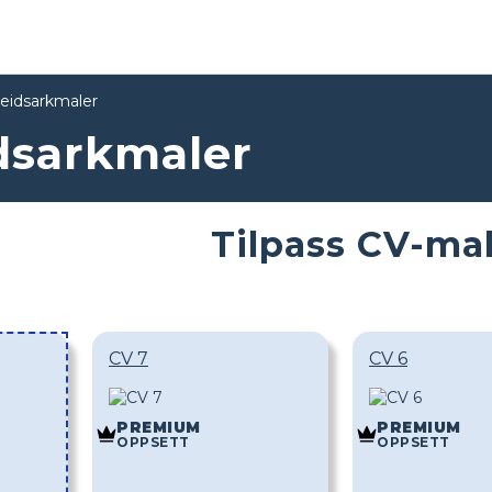
eidsarkmaler
dsarkmaler
Tilpass CV-ma
CV 7
CV 6
PREMIUM
PREMIUM
OPPSETT
OPPSETT