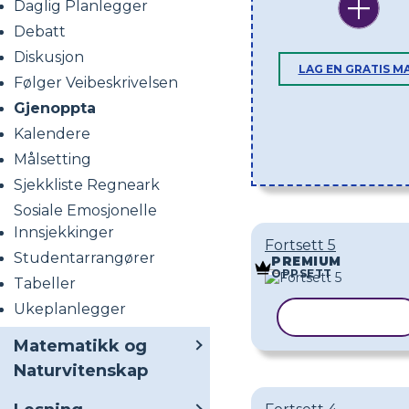
Daglig Planlegger
Debatt
Diskusjon
LAG EN GRATIS M
Følger Veibeskrivelsen
Gjenoppta
Kalendere
Målsetting
Sjekkliste Regneark
Sosiale Emosjonelle
Innsjekkinger
Fortsett 5
Studentarrangører
PREMIUM
OPPSETT
Tabeller
Ukeplanlegger
KOPIER MAL
Matematikk og
Naturvitenskap