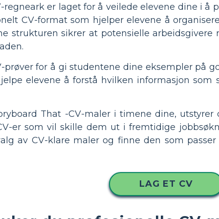
-regneark er laget for å veilede elevene dine i å p
jonelt CV-format som hjelper elevene å organiser
e strukturen sikrer at potensielle arbeidsgivere
aden.
CV-prøver for å gi studentene dine eksempler på 
hjelpe elevene å forstå hvilken informasjon som 
oryboard That -CV-maler i timene dine, utstyrer
V-er som vil skille dem ut i fremtidige jobbsøk
alg av CV-klare maler og finne den som passer bes
LAG ET CV