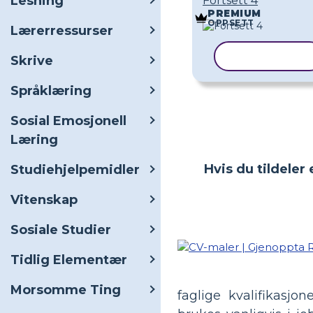
Lesning
Fortsett 4
PREMIUM
OPPSETT
Lærerressurser
KOPIER MAL
Skrive
Språklæring
Sosial Emosjonell
Læring
Hvis du tildeler
Studiehjelpemidler
Vitenskap
Sosiale Studier
Tidlig Elementær
Morsomme Ting
faglige kvalifikasjo