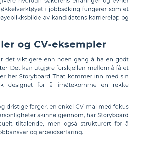
sgivere hvordan søkerens erfaringer og evner
nøkkelverktøyet i jobbsøking fungerer som et
øyeblikksbilde av kandidatens karriereløp og
ler og CV-eksempler
r det viktigere enn noen gang å ha en godt
ter. Det kan utgjøre forskjellen mellom å få et
et er her Storyboard That kommer inn med sin
k designet for å imøtekomme en rekke
g dristige farger, en enkel CV-mal med fokus
personligheter skinne gjennom, har Storyboard
uelt tiltalende, men også strukturert for å
obbansvar og arbeidserfaring.