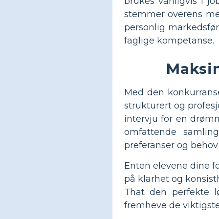
brukes vanligvis i j
stemmer overens med 
personlig markedsfør
faglige kompetanse.
Maksi
Med den konkurranse
strukturert og profesj
intervju for en drøm
omfattende samli
preferanser og behov f
Enten elevene dine f
på klarhet og konsist
That den perfekte lø
fremheve de viktigste