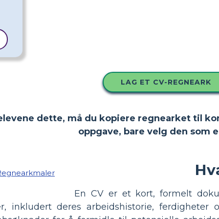
LAG ET CV-REGNEARK
 elevene dette, må du kopiere regnearket til ko
oppgave, bare velg den som e
Hv
En CV er et kort, formelt dok
ner, inkludert deres arbeidshistorie, ferdighet