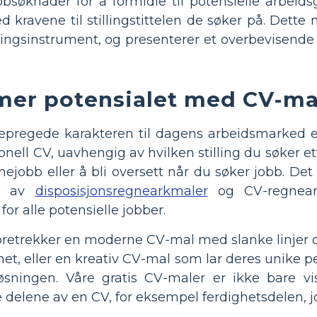
obbsøknader for å formidle til potensielle arbeid
kravene til stillingstittelen de søker på. Dette 
ingsinstrument, og presenterer et overbevisende 
mer potensialet med CV-ma
pregede karakteren til dagens arbeidsmarked e
onell CV, uavhengig av hvilken stilling du søker et
mejobb eller å bli oversett når du søker jobb. D
ng av
disposisjonsregnearkmaler
og CV-regnear
or alle potensielle jobber.
oretrekker en moderne CV-mal med slanke linjer o
het, eller en kreativ CV-mal som lar deres unike 
sningen. Våre gratis CV-maler er ikke bare vis
 delene av en CV, for eksempel ferdighetsdelen, j