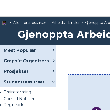
Alle Lærerressurser
Arbeidsarkmaler
Gjenoppta Arb
Gjenoppta Arbei
Mest Populær
Graphic Organizers
Prosjekter
Studentressurser
Brainstorming
Cornell Notater
Regneark