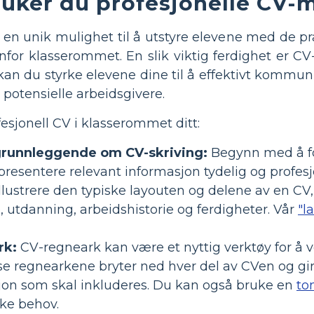
ruker du profesjonelle CV-
n unik mulighet til å utstyre elevene med de prak
nfor klasserommet. En slik viktig ferdighet er CV
kan du styrke elevene dine til å effektivt kommuni
 potensielle arbeidsgivere.
fesjonell CV i klasserommet ditt:
grunnleggende om CV-skriving:
Begynn med å for
presentere relevant informasjon tydelig og profesj
llustrere den typiske layouten og delene av en CV, 
e, utdanning, arbeidshistorie og ferdigheter. Vår
"l
rk:
CV-regneark kan være et nyttig verktøy for å
isse regnearkene bryter ned hver del av CVen og gi
jon som skal inkluderes. Du kan også bruke en
to
kke behov.