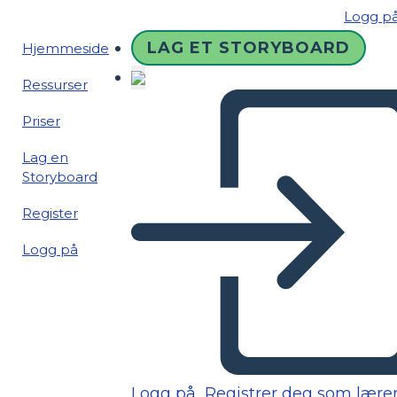
Logg p
LAG ET STORYBOARD
Hjemmeside
Ressurser
Priser
Lag en
Storyboard
Register
Logg på
Logg på
Registrer deg som lære