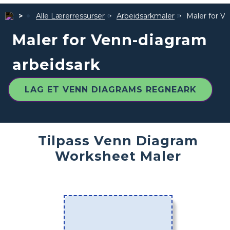
Alle Lærerressurser
Arbeidsarkmaler
Maler for V
Maler for Venn-diagram
arbeidsark
LAG ET VENN DIAGRAMS REGNEARK
Tilpass Venn Diagram
Worksheet Maler