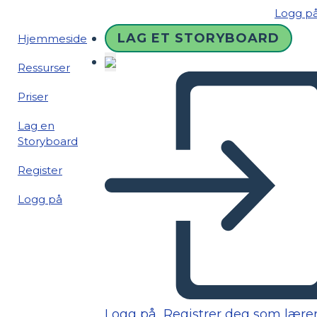
Logg p
LAG ET STORYBOARD
Hjemmeside
Ressurser
Priser
Lag en
Storyboard
Register
Logg på
Logg på
Registrer deg som lære