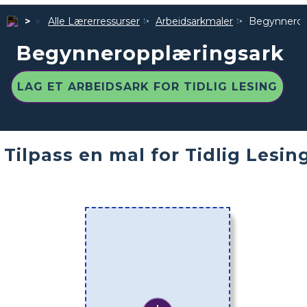
Alle Lærerressurser
Arbeidsarkmaler
Begynnerop
Begynneropplæringsark
LAG ET ARBEIDSARK FOR TIDLIG LESING
Tilpass en mal for Tidlig Lesin