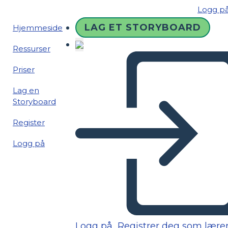
Logg p
LAG ET STORYBOARD
Hjemmeside
Ressurser
Priser
Lag en
Storyboard
Register
Logg på
Logg på
Registrer deg som lære