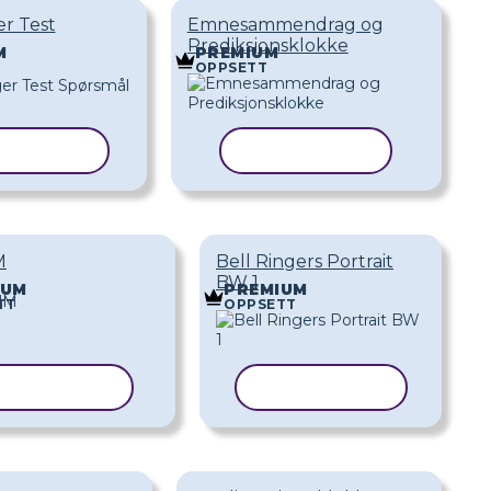
er Test
Emnesammendrag og
Prediksjonsklokke
M
PREMIUM
OPPSETT
IER MAL
KOPIER MAL
M
Bell Ringers Portrait
BW 1
IUM
PREMIUM
TT
OPPSETT
OPIER MAL
KOPIER MAL