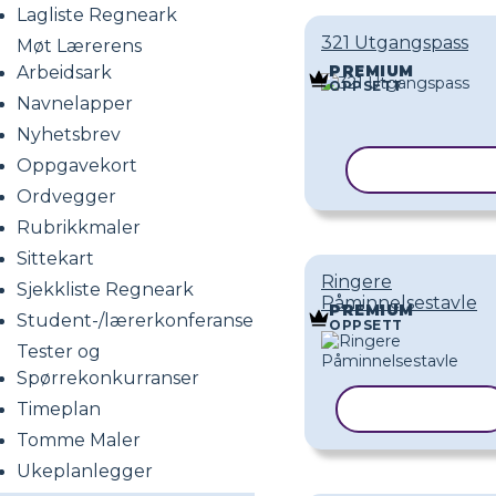
Lagliste Regneark
321 Utgangspass
Møt Lærerens
Arbeidsark
PREMIUM
OPPSETT
Navnelapper
Nyhetsbrev
Oppgavekort
KOPIER MAL
Ordvegger
Rubrikkmaler
Sittekart
Ringere
Sjekkliste Regneark
Påminnelsestavle
PREMIUM
Student-/lærerkonferanser
OPPSETT
Tester og
Spørrekonkurranser
Timeplan
KOPIER MAL
Tomme Maler
Ukeplanlegger