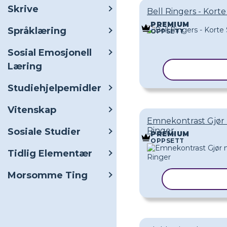
Skrive
Bell Ringers - Korte
PREMIUM
Språklæring
OPPSETT
Sosial Emosjonell
Læring
KOPIER MA
Studiehjelpemidler
Vitenskap
Emnekontrast Gjør 
Ringer
Sosiale Studier
PREMIUM
OPPSETT
Tidlig Elementær
Morsomme Ting
KOPIER MA