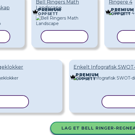
Bell Ringers Math
Ringere 4
skap
Landscape
PREMIUM
PREMIUM
OPPSETT
OPPSETT
AL
KOPIER MAL
KOP
ngeklokker
Enkelt Infografisk SWOT
PREMIUM
OPPSETT
IER MAL
KOPIER 
LAG ET BELL RINGER-REGNE