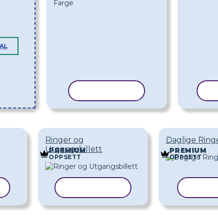
MAL
KOPIER MAL
K
Ringer og
Daglige Ring
Utgangsbillett
PREMIUM
PREMIUM
OPPSETT
OPPSETT
KOPIER MAL
KOPIE