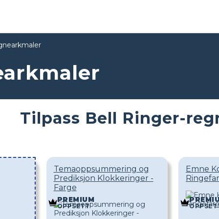
egnearkmaler
earkmaler
Tilpass Bell Ringer-re
Temaoppsummering og
Emne Ko
Prediksjon Klokkeringer -
Ringefa
Farge
PREMIUM
PREMI
OPPSETT
OPPSET