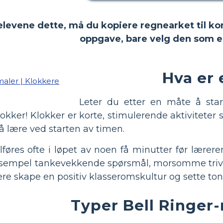
 elevene dette, må du kopiere regnearket til ko
oppgave, bare velg den som e
Hva er 
Leter du etter en måte å sta
lokker! Klokker er korte, stimulerende aktiviteter 
 å lære ved starten av timen.
llføres ofte i løpet av noen få minutter før lær
sempel tankevekkende spørsmål, morsomme trivia 
re skape en positiv klasseromskultur og sette ton
Typer Bell Ringer