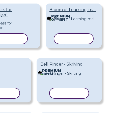
ss for
Bloom of Learning-mal
sjon
M
PREMIUM
OPPSETT
PIER MAL
KOPIER MAL
Bell Ringer - Skriving
PREMIUM
OPPSETT
ER MAL
KOPIER MAL