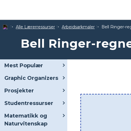
Alle Lærerressurser
Arbeidsarkmaler
Bell Ringer-r
Bell Ringer-regn
Mest Populær
Graphic Organizers
Prosjekter
Studentressurser
Matematikk og
Naturvitenskap