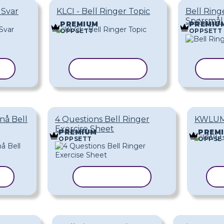
 Svar
KLCI - Bell Ringer Topic
Bell Ring
Spørsmål
PREMIUM
PREMIU
OPPSETT
OPPSETT
L
KOPIER MAL
KOP
nå Bell
4 Questions Bell Ringer
KWLU
Exercise Sheet
PREMIUM
PREM
OPPSETT
OPPSE
L
KOPIER MAL
K