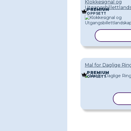
Klokkesignal og
Utgangsbillettland
PREMIUM
OPPSETT
KOPIER M
Mal for Daglige Ri
PREMIUM
OPPSETT
KOP