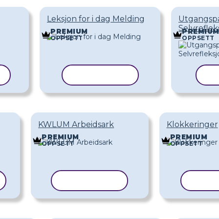
Leksjon for i dag Melding
Utgangspa
Selvreflek
PREMIUM
PREMIU
OPPSETT
OPPSETT
KOPIER MAL
KO
KWLUM Arbeidsark
Klokkeringer
PREMIUM
PREMIUM
OPPSETT
OPPSETT
KOPIER MAL
KOPI