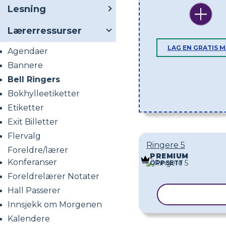
Lesning
Lærerressurser
LAG EN GRATIS 
Agendaer
Bannere
Bell Ringers
Bokhylleetiketter
Etiketter
Exit Billetter
Flervalg
Ringere 5
Foreldre/lærer
PREMIUM
Konferanser
OPPSETT
Foreldrelærer Notater
Hall Passerer
KOPIER MAL
Innsjekk om Morgenen
Kalendere