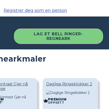
Registrer deg som en person
LAG ET BELL RINGER-
REGNEARK
gnearkmaler
ntrast Gjør nå
Daglige Ringeklokker 2
rge
UM
PREMIUM
T
OPPSETT