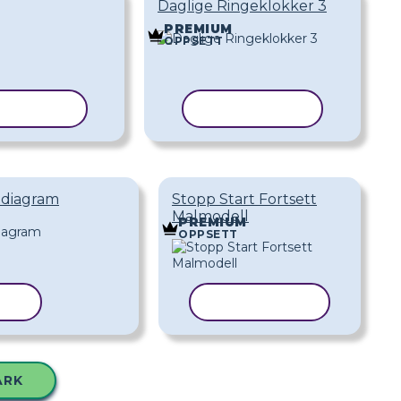
Daglige Ringeklokker 3
PREMIUM
OPPSETT
IER MAL
KOPIER MAL
-diagram
Stopp Start Fortsett
Malmodell
PREMIUM
OPPSETT
MAL
KOPIER MAL
ARK