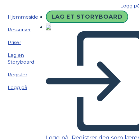
Logg p
LAG ET STORYBOARD
Hjemmeside
Ressurser
Priser
Lag en
Storyboard
Register
Logg på
Logg på
Registrer deg som lære