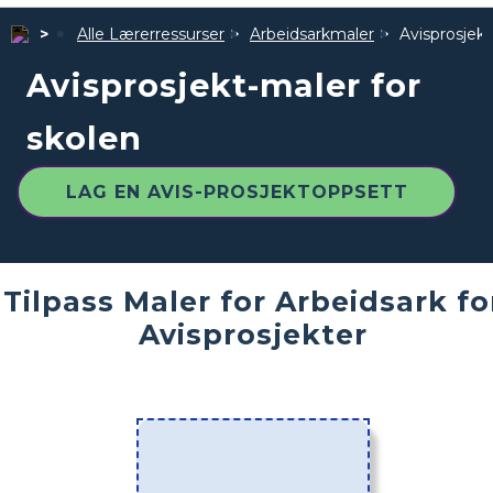
Alle Lærerressurser
Arbeidsarkmaler
Avisprosjekt
Avisprosjekt-maler for
skolen
LAG EN AVIS-PROSJEKTOPPSETT
Tilpass Maler for Arbeidsark fo
Avisprosjekter