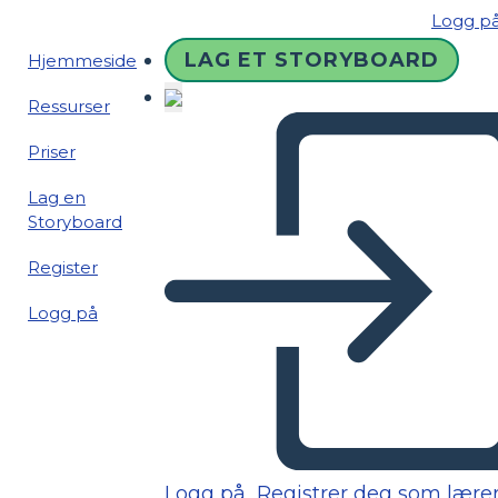
Logg p
LAG ET STORYBOARD
Hjemmeside
Ressurser
Priser
Lag en
Storyboard
Register
Logg på
Logg på
Registrer deg som lære