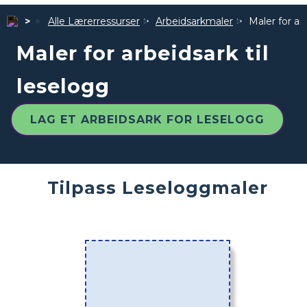
Alle Lærerressurser
Arbeidsarkmaler
Maler for ar
Maler for arbeidsark til
leselogg
LAG ET ARBEIDSARK FOR LESELOGG
Tilpass Leseloggmaler