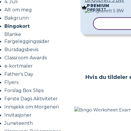
Bingobrett 5 BW
4. Juli
PREMIUM
Alt om meg
OPPSETT
Bakgrunn
KOPIER MA
Bingokort
Blanke
Fargeleggingssider
Bursdagsbevis
Classroom Awards
e-kortmaler
Father's Day
Hvis du tildeler
Flyers
Forslag Box Slips
Første Dags Aktiviteter
Innsjekk om Morgenen
Invitasjoner
Juneteenth