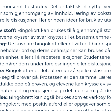
 morsomt tidsfordriv. Det er faktisk et nyttig v
ter som gjennomgang av innhold, læring av boksta
elle diskusjoner. Her er noen ideer for bruk av ut
 stoff:
Bingokort kan brukes til å gjennomgå stoff
levene krysser av svar knyttet til et bestemt emne
ng:
Utskrivbare bingokort eller et virtuelt bingospi
nneholder ord og deres definisjoner kan brukes 
n enhet, eller til å repetere leksjoner. Student
 de hører dem under forelesningen eller diskusjone
e:
Bingokort er et flott alternativ å spille i klas
 seg til prøver på. Prosessen er den samme. Lær
l dukke opp på prøven, og elevene kan krysse av s
erialet og engasjere seg i det, noe som gjør det 
lse:
Bingobrett kan også brukes som et verktøy f
ingokort med positiv atferd eller oppgaver som de
tter kan elevene merke av oppgavene etter hvert s