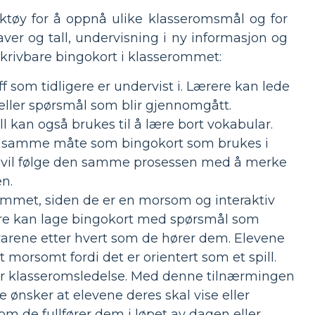
erktøy for å oppnå ulike klasseromsmål og for
ver og tall, undervisning i ny informasjon og
skrivbare bingokort i klasserommet:
 som tidligere er undervist i. Lærere kan lede
 eller spørsmål som blir gjennomgått.
ll kan også brukes til å lære bort vokabular.
på samme måte som bingokort som brukes i
ene vil følge den samme prosessen med å merke
n.
serommet, siden de er en morsom og interaktiv
ere kan lage bingokort med spørsmål som
varene etter hvert som de hører dem. Elevene
morsomt fordi det er orientert som et spill.
or klasseromsledelse. Med denne tilnærmingen
 ønsker at elevene deres skal vise eller
om de fullfører dem i løpet av dagen eller