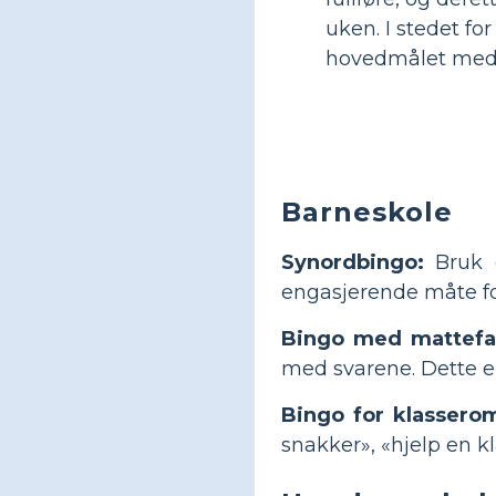
uken. I stedet fo
hovedmålet med 
Barneskole
Synordbingo:
Bruk e
engasjerende måte fo
Bingo med mattefa
med svarene. Dette e
Bingo for klasserom
snakker», «hjelp en k