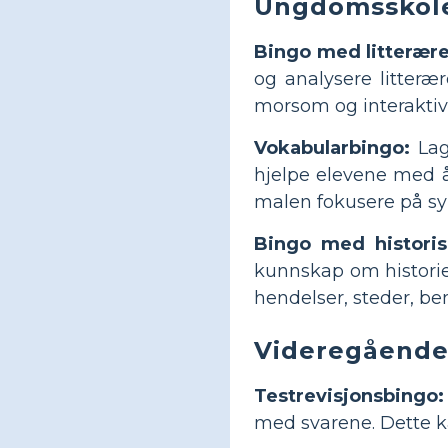
Ungdomsskol
Bingo med litterære
og analysere litteræ
morsom og interaktiv 
Vokabularbingo:
Lag
hjelpe elevene med å 
malen fokusere på sy
Bingo med historis
kunnskap om historie
hendelser, steder, b
Videregående
Testrevisjonsbingo:
med svarene. Dette k