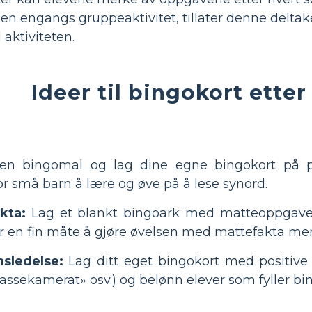
r en engangs gruppeaktivitet, tillater denne delta
aktiviteten.
Ideer til bingokort etter
n bingomal og lag dine egne bingokort på 
r små barn å lære og øve på å lese synord.
kta:
Lag et blankt bingoark med matteoppgaver 
r en fin måte å gjøre øvelsen med mattefakta mer
sledelse:
Lag ditt eget bingokort med positive 
lassekamerat» osv.) og belønn elever som fyller bi