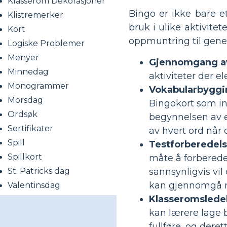
Klasserom Dekorasjoner
Bingo er ikke bare et
Klistremerker
bruk i ulike aktivite
Kort
oppmuntring til gener
Logiske Problemer
Menyer
Gjennomgang av
Minnedag
aktiviteter der e
Monogrammer
Vokabularbyggi
Morsdag
Bingokort som i
Ordsøk
begynnelsen av e
Sertifikater
av hvert ord når
Spill
Testforberedels
Spillkort
måte å forberede
sannsynligvis vi
St. Patricks dag
kan gjennomgå mat
Valentinsdag
Klasseromslede
kan lærere lage b
fullføre, og dere