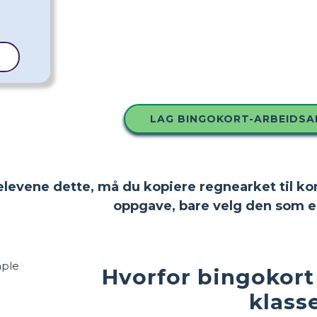
L
LAG BINGOKORT-ARBEIDSA
 elevene dette, må du kopiere regnearket til ko
oppgave, bare velg den som e
Hvorfor bingokort 
klas