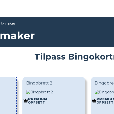
ort-maker
-maker
Tilpass Bingokor
Bingobrett 2
Bingobre
PREMIUM
PREMIU
OPPSETT
OPPSETT