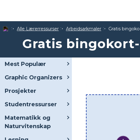
Alle Lærerressurser
Arbeidsarkmaler
Gratis bingok
Gratis bingokort
Mest Populær
Graphic Organizers
Prosjekter
Studentressurser
Matematikk og
Naturvitenskap
Lesning