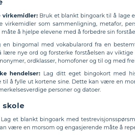
e
 virkemidler:
Bruk et blankt bingoark til å lage e
re virkemidler som sammenligning, metafor, per
måte å hjelpe elevene med å forbedre sin forståel
 en bingomal med vokabularord fra en bestemt e
lære nye ord og forsterke forståelsen av viktige 
nonymer, ordklasser, homofoner og til og med f
ke hendelser:
Lag ditt eget bingokort med his
 til å fylle ut kortene sine. Dette kan være en m
emerkelsesverdige personer og datoer.
 skole
Lag et blankt bingoark med testrevisjonsspørsmå
an være en morsom og engasjerende måte å repeter