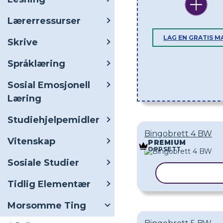
Lærerressurser
LAG EN GRATIS M
Skrive
Språklæring
Sosial Emosjonell
Læring
Studiehjelpemidler
Bingobrett 4 BW
Vitenskap
PREMIUM
OPPSETT
Sosiale Studier
KOPIER MA
Tidlig Elementær
Morsomme Ting