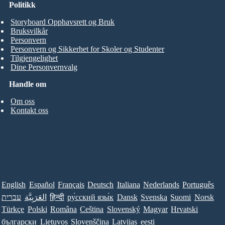
Politikk
Storyboard Opphavsrett og Bruk
Bruksvilkår
Personvern
Personvern og Sikkerhet for Skoler og Studenter
Tilgjengelighet
Dine Personvernvalg
Handle om
Om oss
Kontakt oss
English
Español
Français
Deutsch
Italiana
Nederlands
Português
עברית
العَرَبِيَّة
हिन्दी
ру́сский язы́к
Dansk
Svenska
Suomi
Norsk
Türkçe
Polski
Româna
Ceština
Slovenský
Magyar
Hrvatski
български
Lietuvos
Slovenščina
Latvijas
eesti