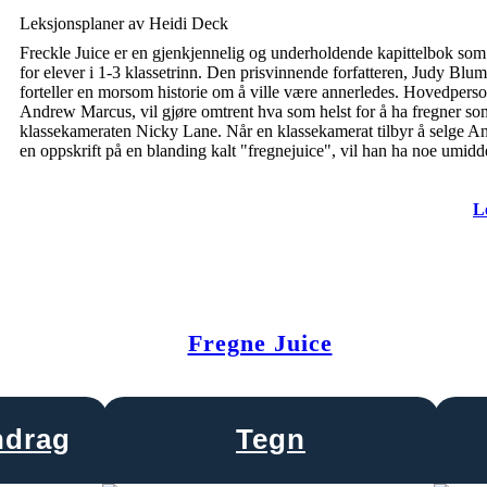
Leksjonsplaner av Heidi Deck
Freckle Juice er en gjenkjennelig og underholdende kapittelbok som
for elever i 1-3 klassetrinn. Den prisvinnende forfatteren, Judy Blum
forteller en morsom historie om å ville være annerledes. Hovedpers
Andrew Marcus, vil gjøre omtrent hva som helst for å ha fregner so
klassekameraten Nicky Lane. Når en klassekamerat tilbyr å selge 
en oppskrift på en blanding kalt "fregnejuice", vil han ha noe umidde
L
Fregne Juice
drag
Tegn