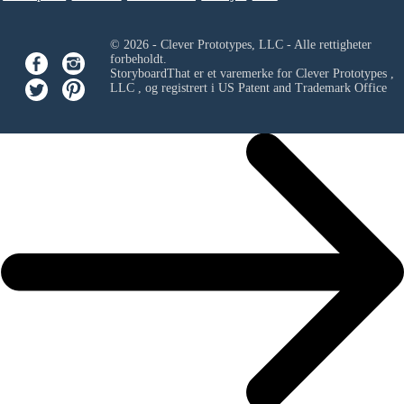
© 2026 - Clever Prototypes, LLC - Alle rettigheter
forbeholdt.
StoryboardThat er et varemerke for
Clever Prototypes ,
LLC
, og registrert i US Patent and Trademark Office