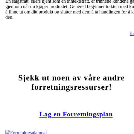
En salgstratt, ellers kjent som en inntektstratt, er trinnene kundene g
gjennom når du kjøper produktet. Generelt begynner trakten med k
å finne ut om ditt produkt og slutter med dem å ta handlingen for å 
den.
L
Sjekk ut noen av våre andre
forretningsressurser!
Lag en Forretningsplan