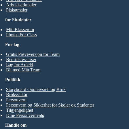
Arbeidsarkmaler
Plakatmaler
for Studenter
Mitt Klasserom
Photos For Class
For lag
Gratis Prøveversjon for Team
Bedriftsressurser
Lag for Arbeid
Bli med Mitt Team
Politikk
Storyboard Opphavsrett og Bruk
Bruksvilkår
Personvern
Personvern og Sikkerhet for Skoler og Studenter
Tilgjengelighet
Dine Personvernvalg
Handle om