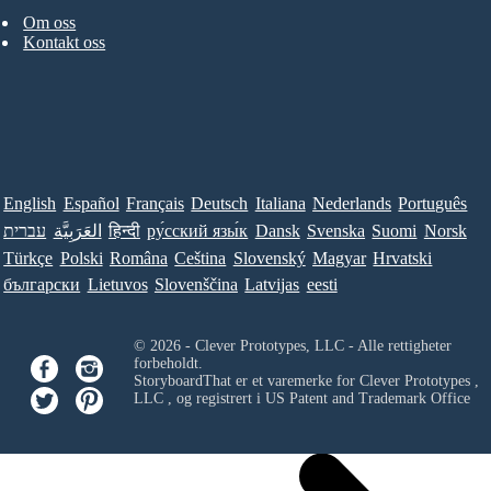
Om oss
Kontakt oss
English
Español
Français
Deutsch
Italiana
Nederlands
Português
עברית
العَرَبِيَّة
हिन्दी
ру́сский язы́к
Dansk
Svenska
Suomi
Norsk
Türkçe
Polski
Româna
Ceština
Slovenský
Magyar
Hrvatski
български
Lietuvos
Slovenščina
Latvijas
eesti
© 2026 - Clever Prototypes, LLC - Alle rettigheter
forbeholdt.
StoryboardThat er et varemerke for
Clever Prototypes ,
LLC
, og registrert i US Patent and Trademark Office