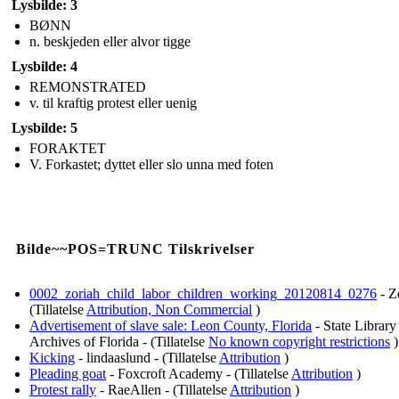
Lysbilde: 3
BØNN
n. beskjeden eller alvor tigge
Lysbilde: 4
REMONSTRATED
v. til kraftig protest eller uenig
Lysbilde: 5
FORAKTET
V. Forkastet; dyttet eller slo unna med foten
Bilde~~POS=TRUNC Tilskrivelser
0002_zoriah_child_labor_children_working_20120814_0276
- Z
(Tillatelse
Attribution, Non Commercial
)
Advertisement of slave sale: Leon County, Florida
- State Library
Archives of Florida - (Tillatelse
No known copyright restrictions
)
Kicking
- lindaaslund - (Tillatelse
Attribution
)
Pleading goat
- Foxcroft Academy - (Tillatelse
Attribution
)
Protest rally
- RaeAllen - (Tillatelse
Attribution
)