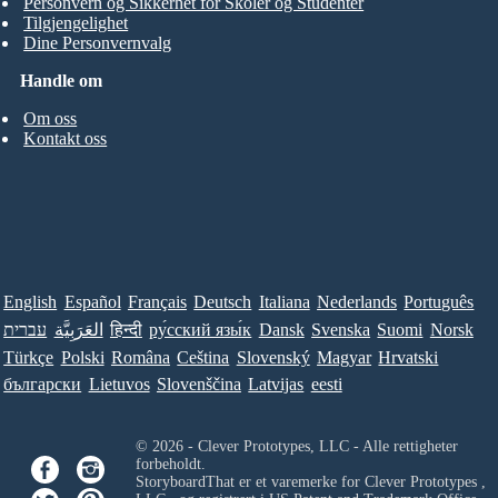
Personvern og Sikkerhet for Skoler og Studenter
Tilgjengelighet
Dine Personvernvalg
Handle om
Om oss
Kontakt oss
English
Español
Français
Deutsch
Italiana
Nederlands
Português
עברית
العَرَبِيَّة
हिन्दी
ру́сский язы́к
Dansk
Svenska
Suomi
Norsk
Türkçe
Polski
Româna
Ceština
Slovenský
Magyar
Hrvatski
български
Lietuvos
Slovenščina
Latvijas
eesti
© 2026 - Clever Prototypes, LLC - Alle rettigheter
forbeholdt.
StoryboardThat er et varemerke for
Clever Prototypes ,