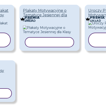
lakat
Plakaty Motywacyjne o
Uroczy P
sy
Tematyce Jesiennej dla
Motywacy
PREMIA
PREMIA
Klasy
UKŁAD
UKŁAD
KOPIUJ SZABLON
S
sy
LON