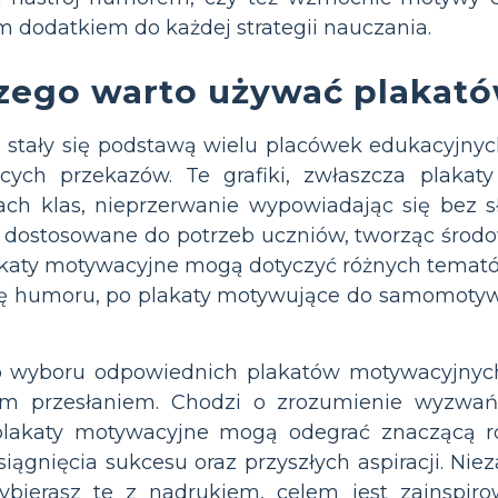
m dodatkiem do każdej strategii nauczania.
zego warto używać plakat
stały się podstawą wielu placówek edukacyjnych,
jących przekazów. Te grafiki, zwłaszcza plakat
ach klas, nieprzerwanie wypowiadając się bez s
 dostosowane do potrzeb uczniów, tworząc środ
Plakaty motywacyjne mogą dotyczyć różnych tema
ę humoru, po plakaty motywujące do samomotywac
b wyboru odpowiednich plakatów motywacyjnych d
m przesłaniem. Chodzi o zrozumienie wyzwań i 
 plakaty motywacyjne mogą odegrać znaczącą 
iągnięcia sukcesu oraz przyszłych aspiracji. Nie
bierasz te z nadrukiem, celem jest zainspir