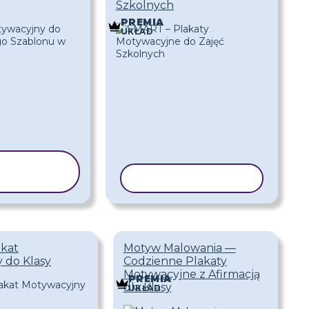
Szkolnych
PREMIA
UKŁAD
OPIUJ
ABLON
KOPIUJ SZABLON
kat
Motyw Malowania —
 do Klasy
Codzienne Plakaty
Motywacyjne z Afirmacją
PREMIA
dla Klasy
UKŁAD