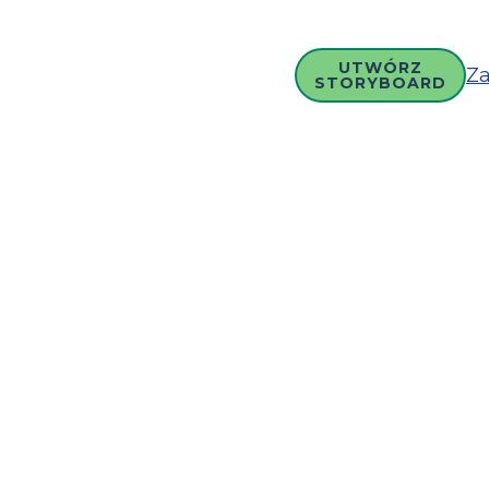
UTWÓRZ
Za
STORYBOARD