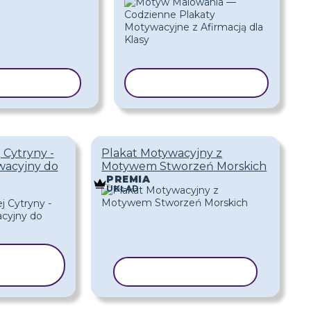
J SZABLON
KOPIUJ SZABLON
 Cytryny -
Plakat Motywacyjny z
wacyjny do
Motywem Stworzeń Morskich
PREMIA
UKŁAD
IUJ
BLON
KOPIUJ SZABLON