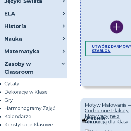
Języki Świata
ELA
Historia
Nauka
UTWÓRZ DARMOW
Matematyka
SZABLON
Zasoby w
Classroom
Cytaty
Dekoracje w Klasie
Gry
Motyw Malowania 
Harmonogramy Zajęć
Codzienne Plakaty
Motywacyjne z
Kalendarze
PREMIA
Afirmacją dla Klasy
UKŁAD
Konstytucje Klasowe