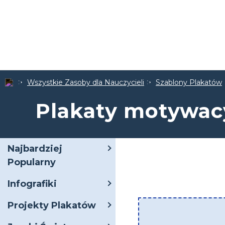
Wszystkie Zasoby dla Nauczycieli
Szablony Plakatów
Plakaty motywac
Najbardziej
Popularny
Infografiki
Projekty Plakatów