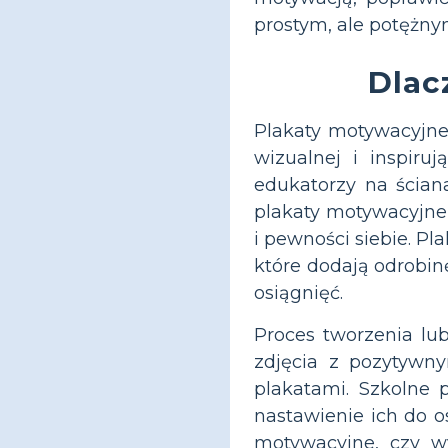
prostym, ale potężny
Dlac
Plakaty motywacyjne 
wizualnej i inspiru
edukatorzy na ścian
plakaty motywacyjne
i pewności siebie. 
które dodają odrobin
osiągnięć.
Proces tworzenia lu
zdjęcia z pozytywny
plakatami. Szkolne
nastawienie ich do os
motywacyjne, czy wy