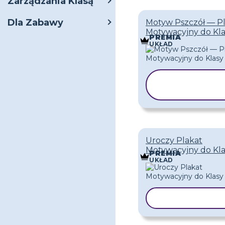
Zarządzania Klasą
Dla Zabawy
Motyw Pszczół — P
Motywacyjny do Kla
PREMIA
UKŁAD
KOPIUJ
SZABLON
Uroczy Plakat
Motywacyjny do Kla
PREMIA
UKŁAD
KOPIUJ SZAB