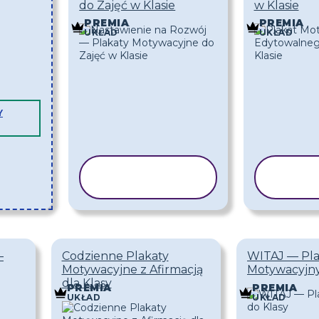
do Zajęć w Klasie
w Klasie
PREMIA
PREMIA
UKŁAD
UKŁAD
Y
KOPIUJ
K
SZABLON
SZ
—
Codzienne Plakaty
WITAJ — Pla
Motywacyjne z Afirmacją
Motywacyjny
dla Klasy
PREMIA
PREMIA
UKŁAD
UKŁAD