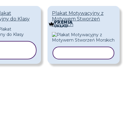
lakat
Plakat Motywacyjny z
jny do Klasy
Motywem Stworzeń
PREMIA
Morskich
UKŁAD
KOPIUJ
ZABLON
KOPIUJ SZABLON