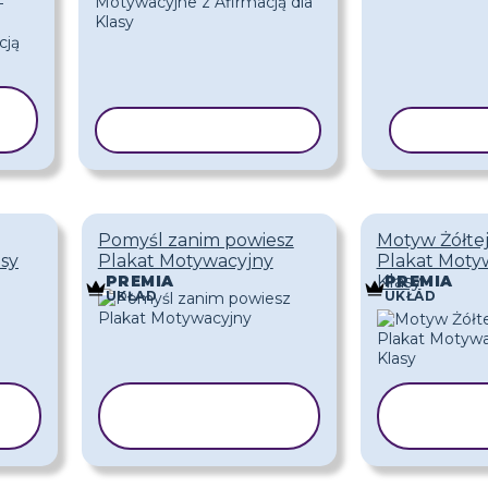
KOPIUJ SZABLON
KOPIU
Pomyśl zanim powiesz
Motyw Żółtej
sy
Plakat Motywacyjny
Plakat Moty
Klasy
PREMIA
PREMIA
UKŁAD
UKŁAD
KOPIUJ
KOP
SZABLON
SZA