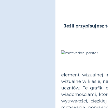
Jeśli przypisujesz 
element wizualnej i
wizualne w klasie, n
uczniów. Te grafiki
wiadomościami, które
wytrwałości, ciężki
motywacją, poprawi