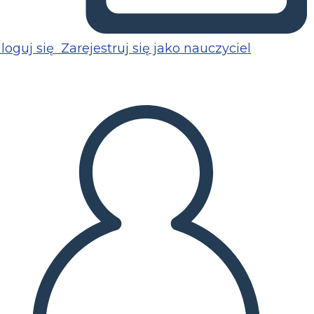
loguj się
Zarejestruj się jako nauczyciel