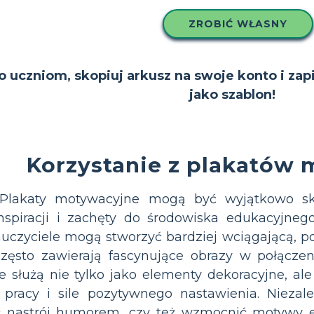
ZROBIĆ WŁASNY
to uczniom, skopiuj arkusz na swoje konto i zap
jako szablon!
Korzystanie z plakatów 
Plakaty motywacyjne mogą być wyjątkowo sk
nspiracji i zachęty do środowiska edukacyjnego
auczyciele mogą stworzyć bardziej wciągającą, 
 często zawierają fascynujące obrazy w połącz
 służą nie tylko jako elementy dekoracyjne, ale
ej pracy i sile pozytywnego nastawienia. Nieza
ć nastrój humorem, czy też wzmocnić motywy 