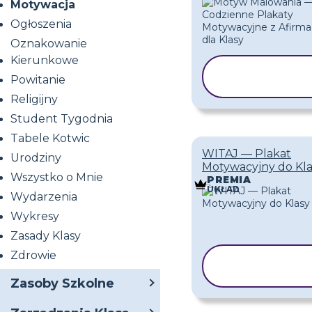
Motywacja
Ogłoszenia
Oznakowanie
Kierunkowe
KOPIUJ
Powitanie
SZABLON
Religijny
Student Tygodnia
Tabele Kotwic
WITAJ — Plakat
Urodziny
Motywacyjny do Kla
Wszystko o Mnie
PREMIA
UKŁAD
Wydarzenia
Wykresy
Zasady Klasy
Zdrowie
KOPIUJ
SZABLON
Zasoby Szkolne