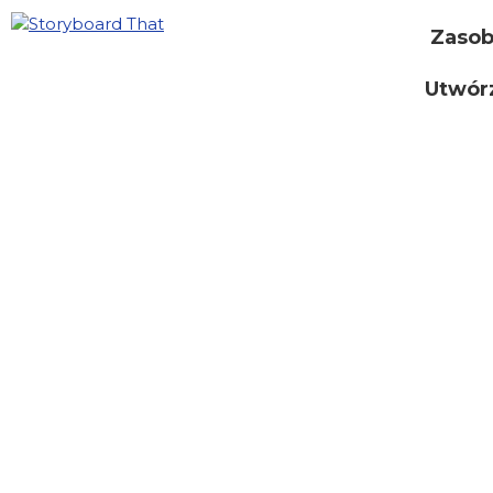
Zaso
Utwór