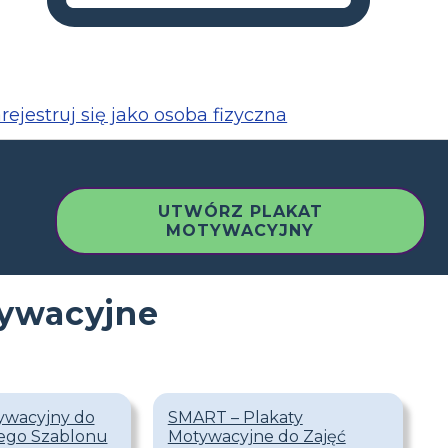
rejestruj się jako osoba fizyczna
UTWÓRZ PLAKAT
MOTYWACYJNY
tywacyjne
ywacyjny do
SMART – Plakaty
ego Szablonu
Motywacyjne do Zajęć