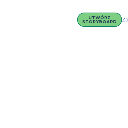
UTWÓRZ
Za
STORYBOARD