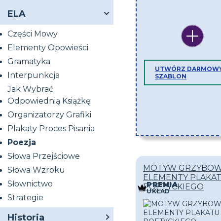
ELA
Części Mowy
Elementy Opowieści
Gramatyka
UTWÓRZ DARMOW
Interpunkcja
SZABLON
Jak Wybrać
Odpowiednią Książkę
Organizatorzy Grafiki
Plakaty Proces Pisania
Poezja
Słowa Przejściowe
MOTYW GRZYBOW
Słowa Wzroku
ELEMENTY PLAKA
Słownictwo
PREMIA
POETYCKIEGO
UKŁAD
Strategie
Historia