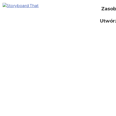
Zaso
Utwór