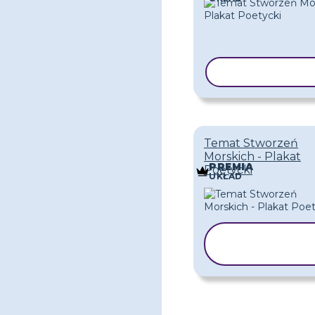
KOPIUJ SZAB
Temat Stworzeń
Morskich - Plakat
PREMIA
Poetycki
UKŁAD
KOPIUJ
SZABLON