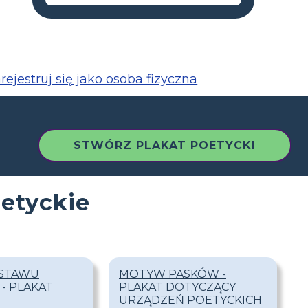
rejestruj się jako osoba fizyczna
STWÓRZ PLAKAT POETYCKI
oetyckie
ESTAWU
MOTYW PASKÓW -
- PLAKAT
PLAKAT DOTYCZĄCY
URZĄDZEŃ POETYCKICH