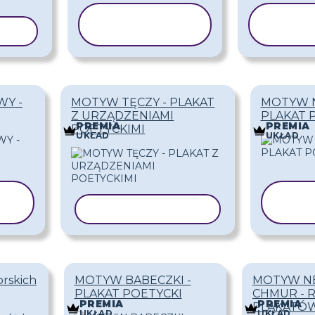
KOPIUJ
KO
LON
SZABLON
SZA
Y -
MOTYW TĘCZY - PLAKAT
MOTYW N
Z URZĄDZENIAMI
PLAKAT 
PREMIA
PREMIA
POETYCKIMI
UKŁAD
UKŁAD
K
KOPIUJ SZABLON
S
rskich
MOTYW BABECZKI -
MOTYW N
PLAKAT POETYCKI
CHMUR - 
PREMIA
PREMIA
PLAKATÓW
UKŁAD
UKŁAD