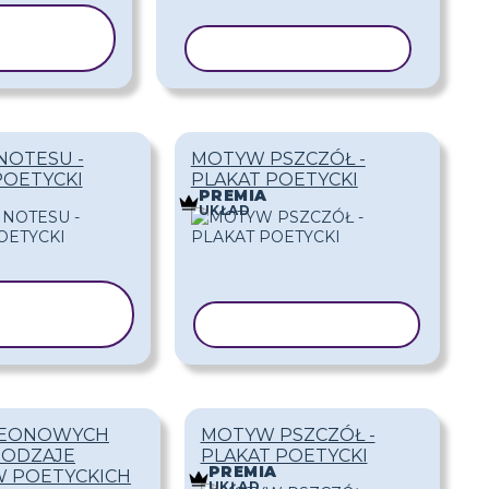
PIUJ
BLON
KOPIUJ SZABLON
OTESU -
MOTYW PSZCZÓŁ -
POETYCKI
PLAKAT POETYCKI
PREMIA
UKŁAD
OPIUJ
ZABLON
KOPIUJ SZABLON
EONOWYCH
MOTYW PSZCZÓŁ -
RODZAJE
PLAKAT POETYCKI
PREMIA
 POETYCKICH
UKŁAD