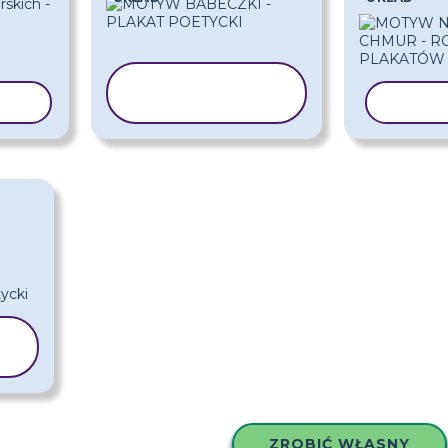
KOPIUJ
LON
SZABLON
KOPIU
ZROBIĆ WŁASNY