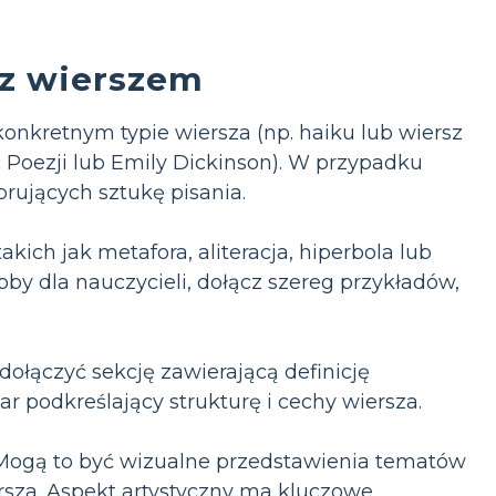
 z wierszem
konkretnym typie wiersza (np. haiku lub wiersz
 Poezji lub Emily Dickinson). W przypadku
brujących sztukę pisania.
kich jak metafora, aliteracja, hiperbola lub
oby dla nauczycieli, dołącz szereg przykładów,
ołączyć sekcję zawierającą definicję
r podkreślający strukturę i cechy wiersza.
 Mogą to być wizualne przedstawienia tematów
ersza. Aspekt artystyczny ma kluczowe