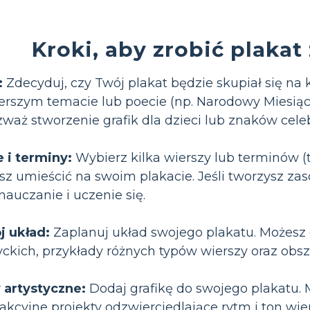
Kroki, aby zrobić plakat
:
Zdecyduj, czy Twój plakat będzie skupiał się na 
zerszym temacie lub poecie (np. Narodowy Miesiąc
zważ stworzenie grafik dla dzieci lub znaków cele
 i terminy:
Wybierz kilka wierszy lub terminów (ta
esz umieścić na swoim plakacie. Jeśli tworzysz zas
nauczanie i uczenie się.
j układ:
Zaplanuj układ swojego plakatu. Możesz d
kich, przykłady różnych typów wierszy oraz obsza
 artystyczne:
Dodaj grafikę do swojego plakatu.
rakcyjne projekty odzwierciedlające rytm i ton wi