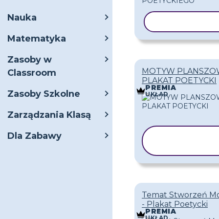
Nauka
KOPIUJ SZAB
Matematyka
Zasoby w
MOTYW PLANSZOW
Classroom
PLAKAT POETYCKI
PREMIA
Zasoby Szkolne
UKŁAD
Zarządzania Klasą
Dla Zabawy
KOPIUJ
SZABLON
Temat Stworzeń Mo
- Plakat Poetycki
PREMIA
UKŁAD