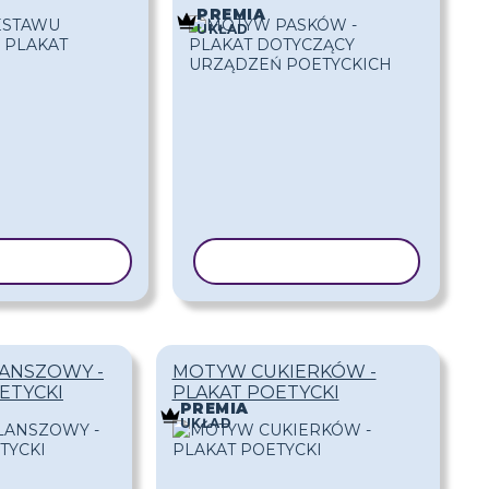
PREMIA
UKŁAD
J SZABLON
KOPIUJ SZABLON
ANSZOWY -
MOTYW CUKIERKÓW -
ETYCKI
PLAKAT POETYCKI
PREMIA
UKŁAD