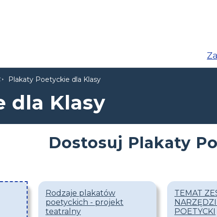
Za
Plakaty Poetyckie dla Klasy
 dla Klasy
Dostosuj Plakaty P
Rodzaje plakatów
TEMAT Z
poetyckich - projekt
NARZĘDZI 
teatralny
POETYCKI