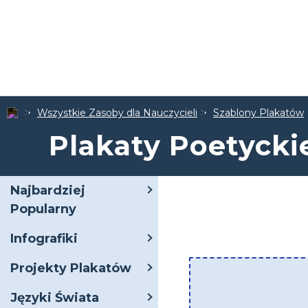
Wszystkie Zasoby dla Nauczycieli
Szablony Plakatów
Plakaty Poetyckie
Najbardziej
Popularny
Infografiki
Projekty Plakatów
Języki Świata