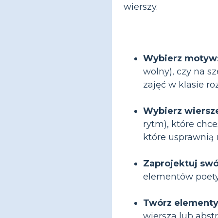
wierszy.
Wybierz motyw
wolny), czy na s
zajęć w klasie ro
Wybierz wiersze
rytm), które chc
które usprawnią 
Zaprojektuj swó
elementów poetyc
Twórz elementy
wiersza lub abst