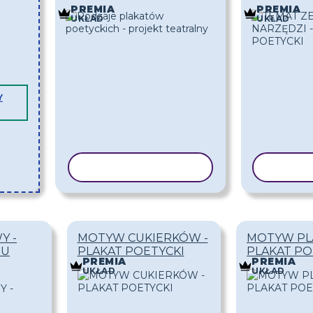
PREMIA
PREMIA
UKŁAD
UKŁAD
Y
KOPIUJ SZABLON
KOPIU
Y -
MOTYW CUKIERKÓW -
MOTYW PL
TU
PLAKAT POETYCKI
PLAKAT PO
PREMIA
PREMIA
UKŁAD
UKŁAD