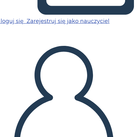
loguj się
Zarejestruj się jako nauczyciel