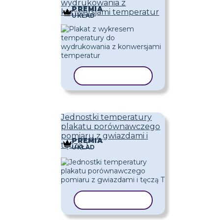
wydrukowania z
PREMIA
konwersjami temperatur
UKŁAD
KOPIUJ SZABLON
Jednostki temperatury
plakatu porównawczego
pomiaru z gwiazdami i
PREMIA
tęczą T
UKŁAD
KOPIUJ SZABLON