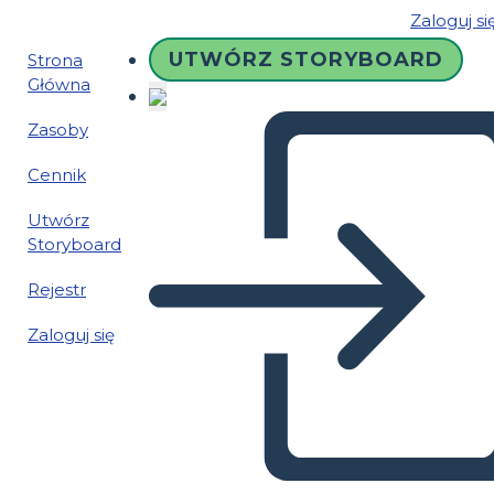
Zaloguj si
UTWÓRZ STORYBOARD
Strona
Główna
Zasoby
Cennik
Utwórz
Storyboard
Rejestr
Zaloguj się