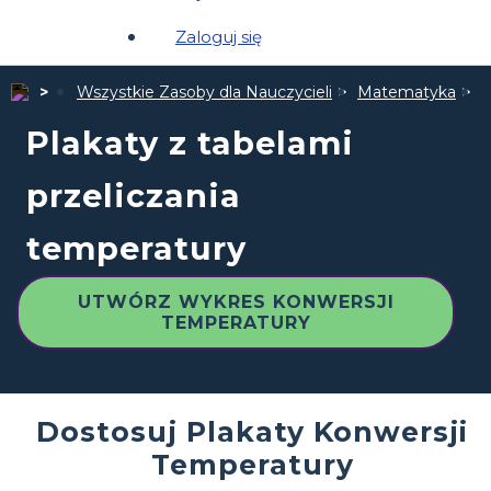
Zaloguj się
Wszystkie Zasoby dla Nauczycieli
Matematyka
P
Plakaty z tabelami
przeliczania
temperatury
UTWÓRZ WYKRES KONWERSJI
TEMPERATURY
Dostosuj Plakaty Konwersji
Temperatury