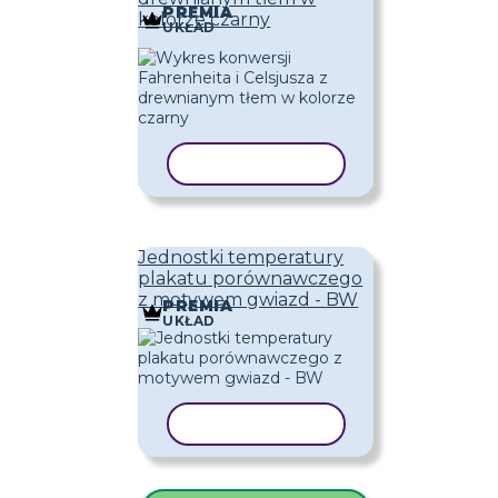
PREMIA
kolorze czarny
UKŁAD
KOPIUJ SZABLON
Jednostki temperatury
plakatu porównawczego
z motywem gwiazd - BW
PREMIA
UKŁAD
KOPIUJ SZABLON