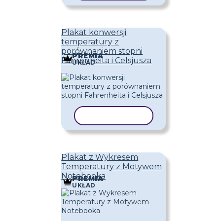
Plakat konwersji
temperatury z
porównaniem stopni
PREMIA
Fahrenheita i Celsjusza
UKŁAD
KOPIUJ SZABLON
Plakat z Wykresem
Temperatury z Motywem
Notebooka
PREMIA
UKŁAD