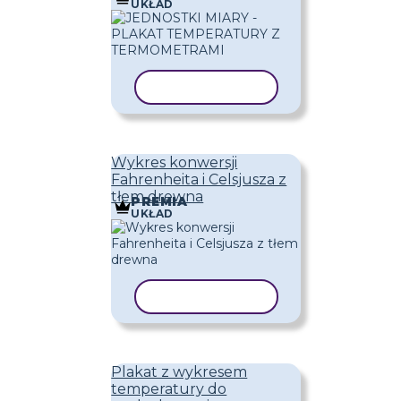
UKŁAD
KOPIUJ SZABLON
Wykres konwersji
Fahrenheita i Celsjusza z
tłem drewna
PREMIA
UKŁAD
KOPIUJ SZABLON
Plakat z wykresem
temperatury do