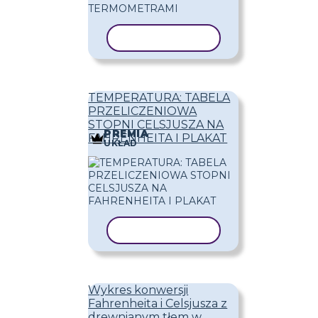
KOPIUJ SZABLON
TEMPERATURA: TABELA
PRZELICZENIOWA
STOPNI CELSJUSZA NA
PREMIA
FAHRENHEITA I PLAKAT
UKŁAD
KOPIUJ SZABLON
Wykres konwersji
Fahrenheita i Celsjusza z
drewnianym tłem w