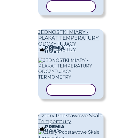
KOPIUJ SZABLON
JEDNOSTKI MIARY -
PLAKAT TEMPERATURY
ODCZYTUJĄCY
PREMIA
TERMOMETRY
UKŁAD
KOPIUJ SZABLON
Cztery Podstawowe Skale
Temperatury
PREMIA
UKŁAD