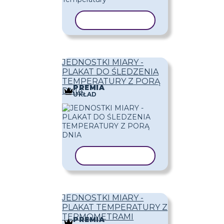
KOPIUJ SZABLON
JEDNOSTKI MIARY -
PLAKAT DO ŚLEDZENIA
TEMPERATURY Z PORĄ
PREMIA
DNIA
UKŁAD
KOPIUJ SZABLON
JEDNOSTKI MIARY -
PLAKAT TEMPERATURY Z
TERMOMETRAMI
PREMIA