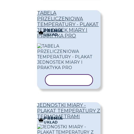
TABELA
PRZELICZENIOWA
TEMPERATURY - PLAKAT
JEDNOSTEK MIARY I
PREMIA
UKŁAD
PRAKTYKA PRO
KOPIUJ SZABLON
JEDNOSTKI MIARY -
PLAKAT TEMPERATURY Z
TERMOMETRAMI
PREMIA
UKŁAD