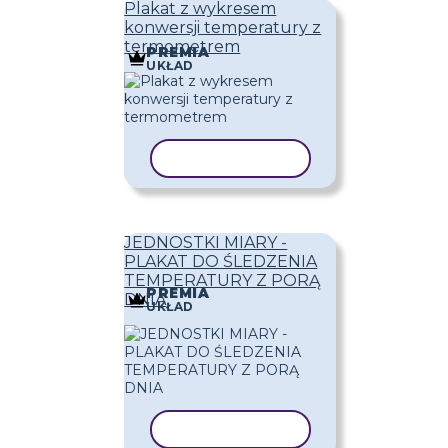
Plakat z wykresem
konwersji temperatury z
termometrem
PREMIA
UKŁAD
KOPIUJ SZABLON
JEDNOSTKI MIARY -
PLAKAT DO ŚLEDZENIA
TEMPERATURY Z PORĄ
PREMIA
DNIA
UKŁAD
KOPIUJ SZABLON