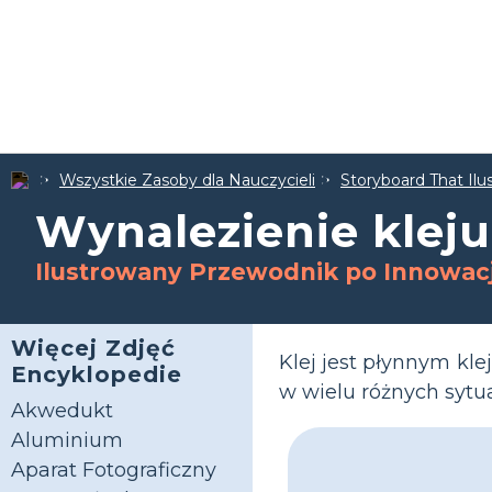
Wszystkie Zasoby dla Nauczycieli
Storyboard That Il
Wynalezienie kleju
Ilustrowany Przewodnik po Innowac
Więcej Zdjęć
Klej jest płynnym kl
Encyklopedie
w wielu różnych sytu
Akwedukt
Aluminium
Aparat Fotograficzny