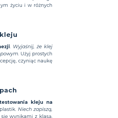
nym życiu i w różnych
kleju
ezji
.
Wyjaśnij, że klej
kopowym
. Użyj prostych
cepcję, czyniąc naukę
upach
testowania kleju na
plastik.
Niech zapiszą,
 się wynikami z klasą.