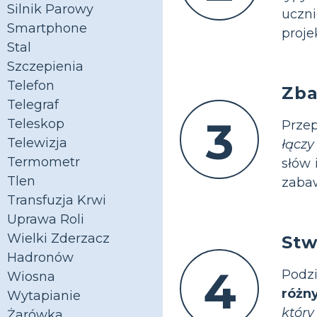
Silnik Parowy
uczni
Smartphone
proje
Stal
Szczepienia
Telefon
Zba
Telegraf
3
Teleskop
Prze
Telewizja
łączy
Termometr
słów 
Tlen
zabaw
Transfuzja Krwi
Uprawa Roli
Wielki Zderzacz
Stw
Hadronów
4
Podz
Wiosna
różn
Wytapianie
który
Żarówka