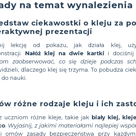
ady na temat wynalezienia 
edstaw ciekawostki o kleju za 
eraktywnej prezentacji
nij lekcję od pokazu, jak działa klej, uż
nstracji.
Nałóż klej na dwie kartki
i dociśnij
iom zaobserwować, co się dzieje podczas sch
idzieli, dlaczego klej się trzyma. To pobudza ci
 do nauki.
w różne rodzaje kleju i ich zas
 uczniom różne kleje, takie jak
biały klej, klej
co
.
Wyjaśnij, z jakimi materiałami najlepiej wsp
 omów zasady bezpieczeństwa przy każdym