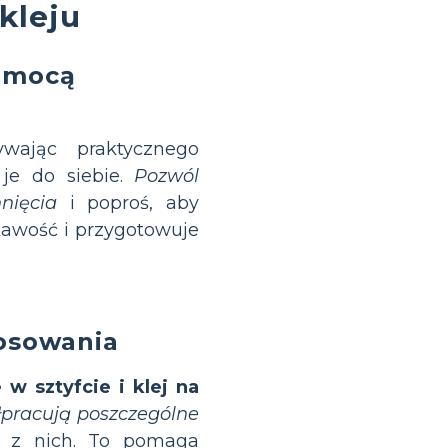
kleju
pomocą
ywając praktycznego
 je do siebie.
Pozwól
nięcia
i poproś, aby
ekawość i przygotowuje
tosowania
e w sztyfcie i klej na
ółpracują poszczególne
 z nich. To pomaga