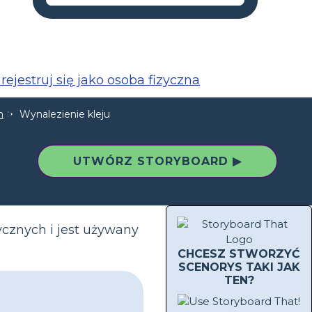
rejestruj się jako osoba fizyczna
h
Wynalezienie kleju
UTWÓRZ STORYBOARD ▶
ycznych i jest używany
CHCESZ STWORZYĆ
SCENORYS TAKI JAK
TEN?