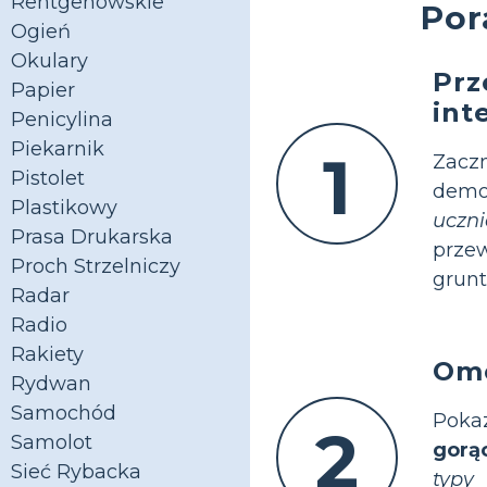
Rentgenowskie
Por
Ogień
Okulary
Prz
Papier
int
Penicylina
Piekarnik
1
Zacz
Pistolet
demo
Plastikowy
uczn
Prasa Drukarska
przew
Proch Strzelniczy
grunt
Radar
Radio
Rakiety
Omó
Rydwan
Samochód
Pokaz
2
Samolot
gorą
Sieć Rybacka
typy
i