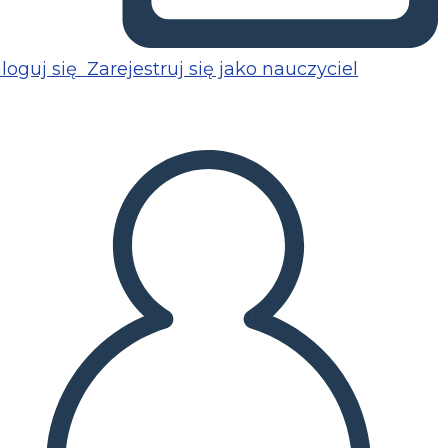
loguj się
Zarejestruj się jako nauczyciel