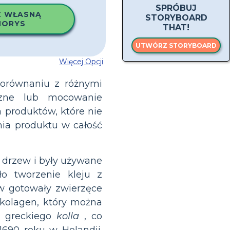
SPRÓBUJ
 WŁASNĄ
STORYBOARD
NORYS
THAT!
UTWÓRZ STORYBOARD
Więcej Opcji
porównaniu z różnymi
iczne lub mocowanie
 produktów, które nie
nia produktu w całość
z drzew i były używane
ło tworzenie kleju z
w gotowały zwierzęce
 kolagen, który można
d greckiego
kolla
, co
1690 roku w Holandii.