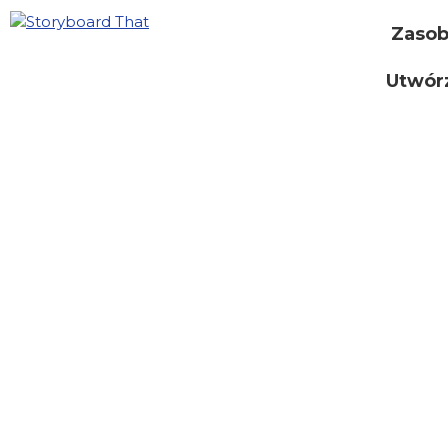
Zaso
Utwór