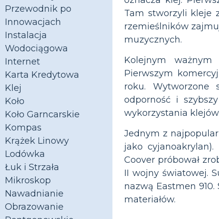
Przewodnik po
Tam stworzyli kleje 
Innowacjach
rzemieślników zajmu
Instalacja
muzycznych.
Wodociągowa
Kolejnym ważnym o
Internet
Pierwszym komercyj
Karta Kredytowa
roku. Wytworzone s
Klej
odporność i szybszy
Koło
wykorzystania klejów
Koło Garncarskie
Kompas
Jednym z najpopular
Krążek Linowy
jako cyjanoakrylan)
Lodówka
Coover próbował zrob
Łuk i Strzała
II wojny światowej. 
Mikroskop
nazwą Eastmen 910. 
Nawadnianie
materiałów.
Obrazowanie