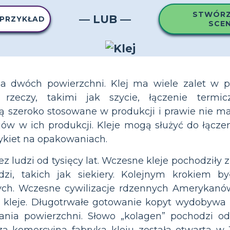
STWÓRZ
— LUB —
 PRZYKŁAD
SCE
nia dwóch powierzchni. Klej ma wiele zalet w 
 rzeczy, takimi jak szycie, łączenie term
ą szeroko stosowane w produkcji i prawie nie ma
ów w ich produkcji. Kleje mogą służyć do łącze
ykiet na opakowaniach.
z ludzi od tysięcy lat. Wczesne kleje pochodziły 
zi, takich jak siekiery. Kolejnym krokiem by
ych. Wczesne cywilizacje rdzennych Amerykanó
ć kleje. Długotrwałe gotowanie kopyt wydobywa
ania powierzchni. Słowo „kolagen” pochodzi o
za komercyjna fabryka kleju została otwarta w 