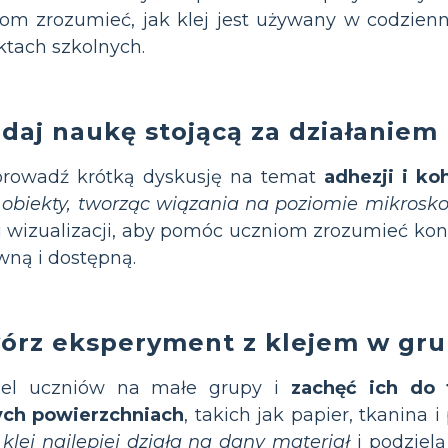
om zrozumieć, jak klej jest używany w codzien
ktach szkolnych.
daj naukę stojącą za działaniem 
prowadź krótką dyskusję na temat
adhezji i koh
 obiekty, tworząc wiązania na poziomie mikros
i wizualizacji, aby pomóc uczniom zrozumieć kon
ną i dostępną.
órz eksperyment z klejem w gr
iel uczniów na małe grupy i
zachęć ich do 
ych powierzchniach
, takich jak papier, tkanina i 
 klej najlepiej działa na dany materiał
i podzielą