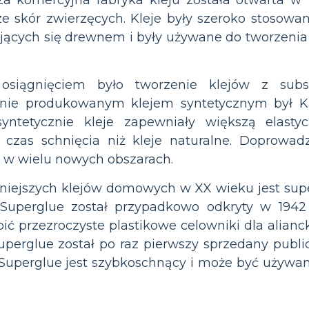
ze skór zwierzęcych. Kleje były szeroko stosowa
jących się drewnem i były używane do tworzenia
siągnięciem było tworzenie klejów z substa
nie produkowanym klejem syntetycznym był Kar
yntetycznie kleje zapewniały większą elastyc
 czas schnięcia niż kleje naturalne. Doprowad
 w wielu nowych obszarach.
niejszych klejów domowych w XX wieku jest sup
. Superglue został przypadkowo odkryty w 1942
ić przezroczyste plastikowe celowniki dla alianc
Superglue został po raz pierwszy sprzedany publ
Superglue jest szybkoschnący i może być używan