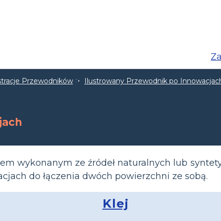
Za
ustracje Przewodników
Ilustrowany Przewodnik po Innowacjac
jach
ejem wykonanym ze źródeł naturalnych lub syntet
acjach do łączenia dwóch powierzchni ze sobą.
Klej