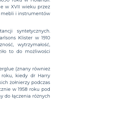
ne w XVII wieku przez
 mebli i instrumentów
ncji syntetycznych.
lsons Klister w 1910
zność, wytrzymałość,
ziło to do możliwości
erglue (znany również
 roku, kiedy dr Harry
kich żołnierzy podczas
icznie w 1958 roku pod
y do łączenia różnych