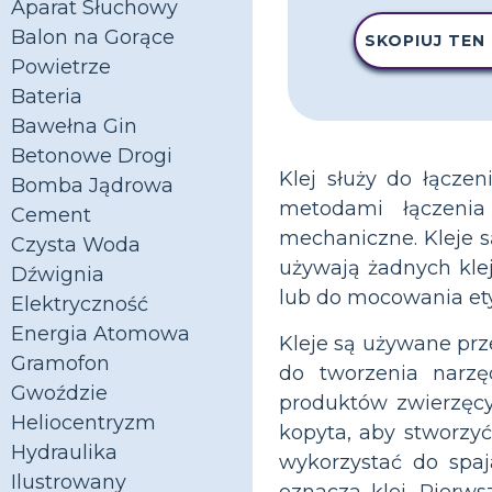
Aparat Słuchowy
Balon na Gorące
SKOPIUJ TEN
Powietrze
Bateria
Bawełna Gin
Betonowe Drogi
Klej służy do łącze
Bomba Jądrowa
metodami łączenia
Cement
mechaniczne. Kleje s
Czysta Woda
używają żadnych klej
Dźwignia
lub do mocowania et
Elektryczność
Energia Atomowa
Kleje są używane prze
Gramofon
do tworzenia narzęd
Gwoździe
produktów zwierzęc
Heliocentryzm
kopyta, aby stworzy
Hydraulika
wykorzystać do spaj
Ilustrowany
oznacza klej. Pierws