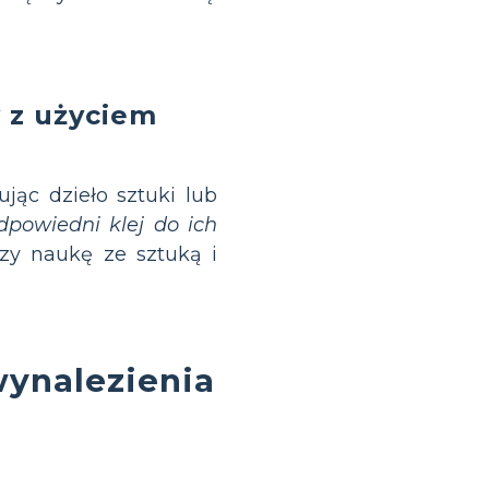
 z użyciem
jąc dzieło sztuki lub
powiedni klej do ich
czy naukę ze sztuką i
wynalezienia