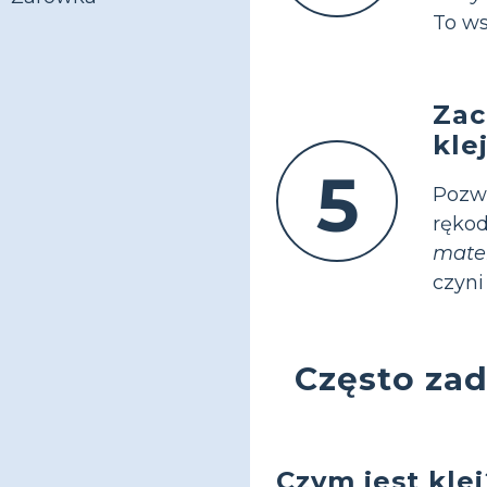
To ws
Zac
kle
5
Pozwó
rękod
mate
czyni
Często za
Czym jest klej