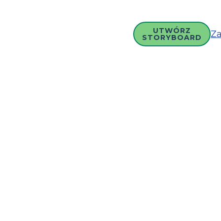
UTWÓRZ
Za
STORYBOARD