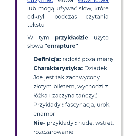
otrzymać
słowa
słownictwa
lub mogą używać słów, które
odkryli podczas czytania
tekstu.
W tym
przykładzie
użyto
słowa
"enrapture"
:
Definicja:
radość poza miarę
Charakterystyka:
Dziadek
Joe jest tak zachwycony
złotym biletem, wychodzi z
łóżka i zaczyna tańczyć.
Przykłady
:
fascynacja, urok,
enamor
Nie-
przykłady
:
nudę, wstręt,
rozczarowanie