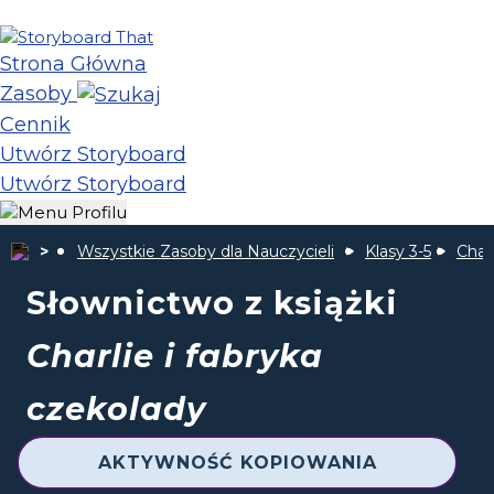
Strona Główna
Zasoby
Cennik
Utwórz Storyboard
Utwórz Storyboard
Wszystkie Zasoby dla Nauczycieli
Klasy 3-5
Char
Słownictwo z książki
Charlie i fabryka
czekolady
AKTYWNOŚĆ KOPIOWANIA