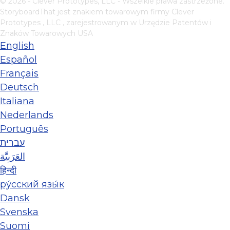
© 2026 - Clever Prototypes, LLC - Wszelkie prawa zastrzeżone.
StoryboardThat jest znakiem towarowym firmy
Clever
Prototypes , LLC
, zarejestrowanym w Urzędzie Patentów i
Znaków Towarowych USA
English
Español
Français
Deutsch
Italiana
Nederlands
Português
עברית
العَرَبِيَّة
हिन्दी
ру́сский язы́к
Dansk
Svenska
Suomi