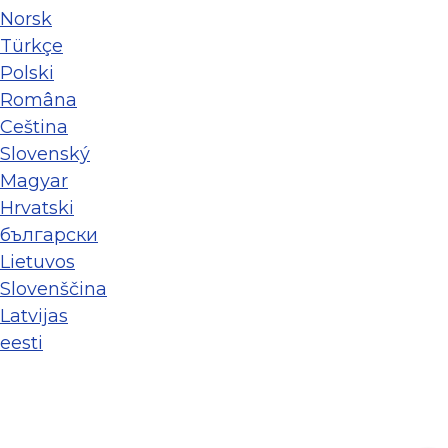
Norsk
Türkçe
Polski
Româna
Ceština
Slovenský
Magyar
Hrvatski
български
Lietuvos
Slovenščina
Latvijas
eesti