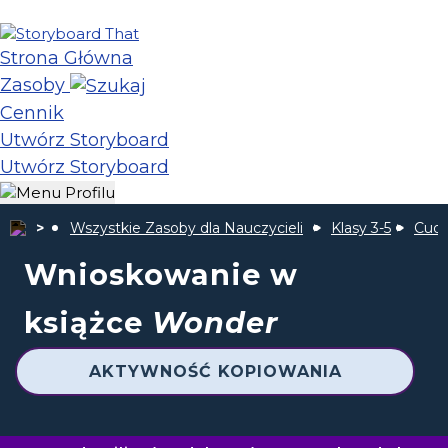
Strona Główna
Zasoby
Cennik
Utwórz Storyboard
Utwórz Storyboard
Wszystkie Zasoby dla Nauczycieli
Klasy 3-5
Cud
Wnioskowanie w
książce
Wonder
AKTYWNOŚĆ KOPIOWANIA