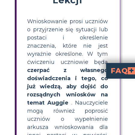
Wnioskowanie prosi uczniów
o przyjrzenie się sytuacji lub
postaci i określenie
znaczenia, które nie jest
wyraźnie określone. W tym
ćwiczeniu uczniowie będą
FAQ
czerpać z własnego
doświadczenia i tego, co
Wnioskowanie to informacja, której uczeń uczy się, studiują
Jak osobiste doświadczenia wc
Jeśli uczeń ma różnorodne osobiste doświadczenia, będ
już wiedzą, aby dojść do
rozsądnych wniosków na
temat Auggie
. Nauczyciele
mogą również poprosić
uczniów o wypełnienie
arkusza wnioskowania dla