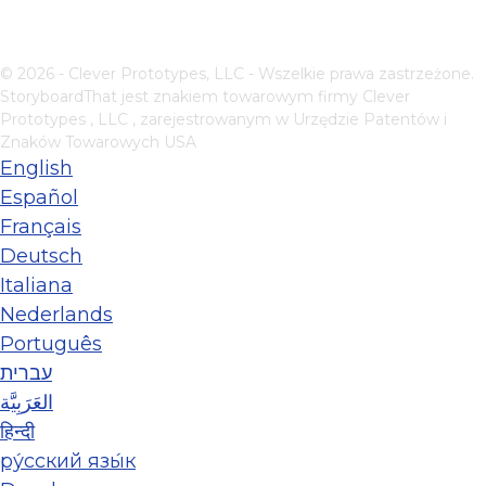
© 2026 - Clever Prototypes, LLC - Wszelkie prawa zastrzeżone.
StoryboardThat jest znakiem towarowym firmy
Clever
Prototypes , LLC
, zarejestrowanym w Urzędzie Patentów i
Znaków Towarowych USA
English
Español
Français
Deutsch
Italiana
Nederlands
Português
עברית
العَرَبِيَّة
हिन्दी
ру́сский язы́к