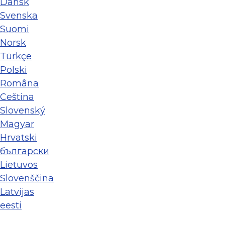
Dansk
Svenska
Suomi
Norsk
Türkçe
Polski
Româna
Ceština
Slovenský
Magyar
Hrvatski
български
Lietuvos
Slovenščina
Latvijas
eesti