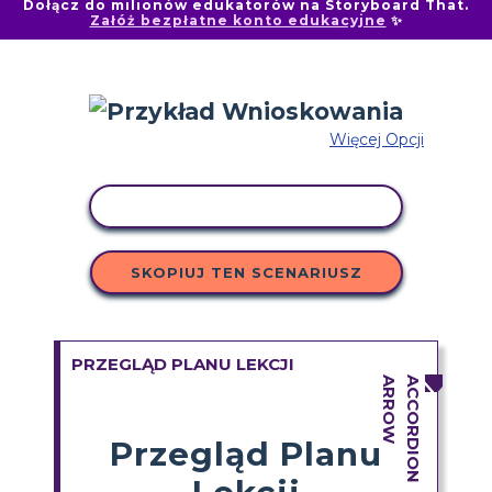
Dołącz do milionów edukatorów na Storyboard That.
Załóż bezpłatne konto edukacyjne
✨
Więcej Opcji
AKTYWNOŚĆ KOPIOWANIA
SKOPIUJ TEN SCENARIUSZ
PRZEGLĄD PLANU LEKCJI
Przegląd Planu
Lekcji