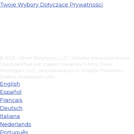
Twoje Wybory Dotyczące Prywatności
© 2026 - Clever Prototypes, LLC - Wszelkie prawa zastrzeżone.
StoryboardThat jest znakiem towarowym firmy
Clever
Prototypes , LLC
, zarejestrowanym w Urzędzie Patentów i
Znaków Towarowych USA
English
Español
Français
Deutsch
Italiana
Nederlands
Português