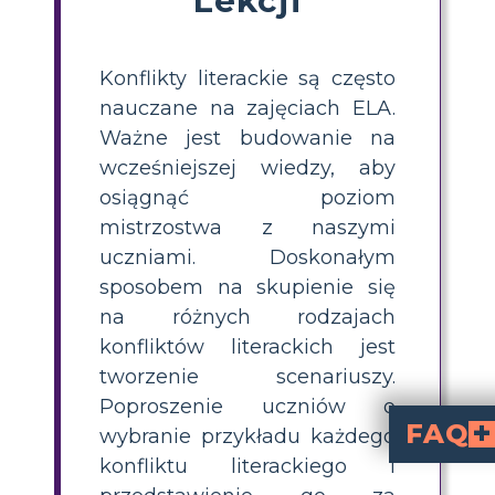
Konflikty literackie są często
nauczane na zajęciach ELA.
Ważne jest budowanie na
wcześniejszej wiedzy, aby
osiągnąć poziom
mistrzostwa z naszymi
uczniami. Doskonałym
sposobem na skupienie się
na różnych rodzajach
konfliktów literackich jest
tworzenie scenariuszy.
Poproszenie uczniów o
FAQ
wybranie przykładu każdego
konfliktu literackiego i
Jak te Konflikty 
Rozwój postaci Hamleta jest napędzany przez napotykane trudności. Jego osobiste konflikty inspirują do refleksji, jego konflikty z Kla
W Jaki Sposób Konflikty są Rozwiązywane 
Sposób rozwiązywania konfliktów jest różny. Podczas gdy śmierć Hamleta rozwiązuje jego problemy psychologiczne, spotkanie Hamleta i Klaudiusza w ostatnim akcie kończy konfli
W Jaki Sposób Ide
Konflikty można lepiej zrozumieć, podkreślając, jak złożone są osobowości i koncepcje. Pozwala czytelnikom zrozumieć powody, dla których bohaterowie podejmują działania, a także sposób, w jaki te konflikty wpływają na ogólne znaczenie sztuki.