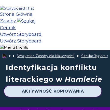
Strona Główna
Zasoby
Cennik
Utwórz Storyboard
Utwórz Storyboard
Wszystkie Zasoby dla Nauczycieli
Sztuka Języka A
Identyfikacja konfliktu
literackiego w
Hamlecie
AKTYWNOŚĆ KOPIOWANIA