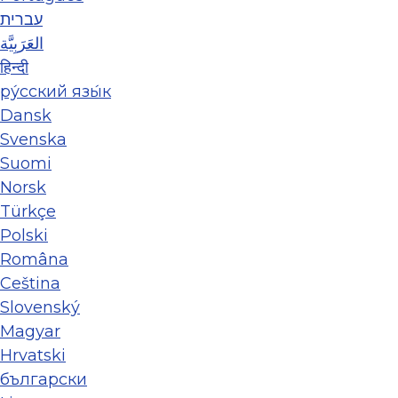
עברית
العَرَبِيَّة
हिन्दी
ру́сский язы́к
Dansk
Svenska
Suomi
Norsk
Türkçe
Polski
Româna
Ceština
Slovenský
Magyar
Hrvatski
български