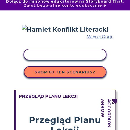
Dołącz do milionów edukatorów na Storyboard That.
Załóż bezpłatne konto edukacyjne
✨
Więcej Opcji
AKTYWNOŚĆ KOPIOWANIA
SKOPIUJ TEN SCENARIUSZ
PRZEGLĄD PLANU LEKCJI
Przegląd Planu
Lekcji