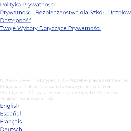
Polityka Prywatności
Prywatność i Bezpieczeństwo dla Szkół i Uczniów
Dostępność
Twoje Wybory Dotyczące Prywatności
© 2026 - Clever Prototypes, LLC - Wszelkie prawa zastrzeżone.
StoryboardThat jest znakiem towarowym firmy
Clever
Prototypes , LLC
, zarejestrowanym w Urzędzie Patentów i
Znaków Towarowych USA
English
Español
Français
Deutsch