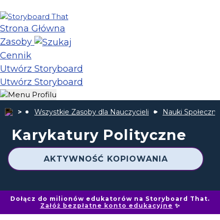
Strona Główna
Zasoby
Cennik
Utwórz Storyboard
Utwórz Storyboard
Wszystkie Zasoby dla Nauczycieli
Nauki Społeczn
Karykatury Polityczne
AKTYWNOŚĆ KOPIOWANIA
Dołącz do milionów edukatorów na Storyboard That.
Załóż bezpłatne konto edukacyjne
✨