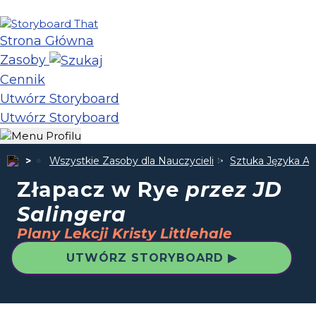
Strona Główna
Zasoby
Cennik
Utwórz Storyboard
Utwórz Storyboard
Wszystkie Zasoby dla Nauczycieli
Sztuka Języka An
Złapacz w Rye
przez JD
Salingera
Plany Lekcji Kristy Littlehale
UTWÓRZ STORYBOARD ▶