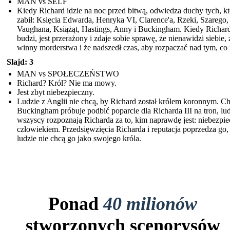
MAN vs SELF
Kiedy Richard idzie na noc przed bitwą, odwiedza duchy tych, k
zabił: Księcia Edwarda, Henryka VI, Clarence'a, Rzeki, Szarego,
Vaughana, Książąt, Hastings, Anny i Buckingham. Kiedy Richard
budzi, jest przerażony i zdaje sobie sprawę, że nienawidzi siebie, ż
winny morderstwa i że nadszedł czas, aby rozpaczać nad tym, co 
Slajd: 3
MAN vs SPOŁECZEŃSTWO
Richard? Król? Nie ma mowy.
Jest zbyt niebezpieczny.
Ludzie z Anglii nie chcą, by Richard został królem koronnym. C
Buckingham próbuje podbić poparcie dla Richarda III na tron, lu
wszyscy rozpoznają Richarda za to, kim naprawdę jest: niebezpi
człowiekiem. Przedsięwzięcia Richarda i reputacja poprzedza go,
ludzie nie chcą go jako swojego króla.
Ponad
40 milionów
stworzonych scenorysów