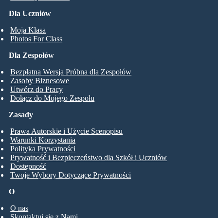
Dla Uczniów
Moja Klasa
Photos For Class
Dla Zespołów
Bezpłatna Wersja Próbna dla Zespołów
Zasoby Biznesowe
Utwórz do Pracy
Dołącz do Mojego Zespołu
Zasady
Prawa Autorskie i Użycie Scenopisu
Warunki Korzystania
Polityka Prywatności
Prywatność i Bezpieczeństwo dla Szkół i Uczniów
Dostępność
Twoje Wybory Dotyczące Prywatności
O
O nas
Skontaktuj się z Nami