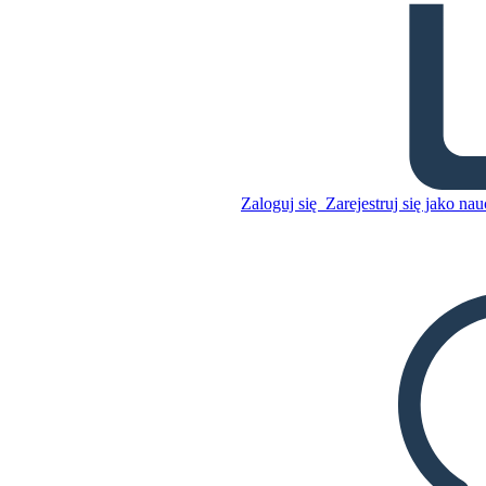
Konflikt w Tragedii Richarda
III
Skopiuj tę scenorys
STWÓRZ SCENORYS
Zaloguj się
Zarejestruj się jako nau
Skopiuj tę scenorys
STWÓRZ SCENORYS
ODTWARZANIE POKAZU SLAJDÓW
PRZECZYTAJ MI