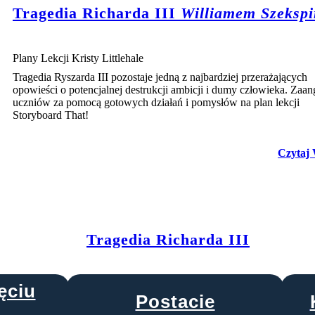
Tragedia Richarda III
Williamem Szeksp
Plany Lekcji Kristy Littlehale
Tragedia Ryszarda III pozostaje jedną z najbardziej przerażających
opowieści o potencjalnej destrukcji ambicji i dumy człowieka. Zaan
uczniów za pomocą gotowych działań i pomysłów na plan lekcji
Storyboard That!
Czytaj 
Tragedia Richarda III
ęciu
Postacie