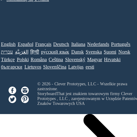
English
Español
Français
Deutsch
Italiana
Nederlands
Português
עברית
العَرَبِيَّة
हिन्दी
ру́сский язы́к
Dansk
Svenska
Suomi
Norsk
Türkçe
Polski
Româna
Ceština
Slovenský
Magyar
Hrvatski
български
Lietuvos
Slovenščina
Latvijas
eesti
© 2026 - Clever Prototypes, LLC - Wszelkie prawa
zastrzeżone.
StoryboardThat jest znakiem towarowym firmy
Clever
Prototypes , LLC
, zarejestrowanym w Urzędzie Patentów
Znaków Towarowych USA