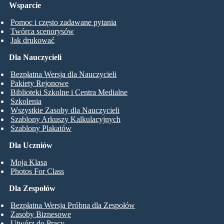
Wsparcie
Pomoc i często zadawane pytania
Twórca scenorysów
Jak drukować
Dla Nauczycieli
Bezpłatna Wersja dla Nauczycieli
Pakiety Rejonowe
Biblioteki Szkolne i Centra Medialne
Szkolenia
Wszystkie Zasoby dla Nauczycieli
Szablony Arkuszy Kalkulacyjnych
Szablony Plakatów
Dla Uczniów
Moja Klasa
Photos For Class
Dla Zespołów
Bezpłatna Wersja Próbna dla Zespołów
Zasoby Biznesowe
Utwórz do Pracy