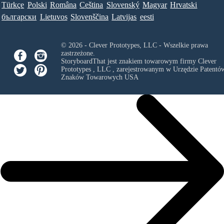
Türkçe
Polski
Româna
Ceština
Slovenský
Magyar
Hrvatski
български
Lietuvos
Slovenščina
Latvijas
eesti
© 2026 - Clever Prototypes, LLC - Wszelkie prawa
zastrzeżone.
StoryboardThat jest znakiem towarowym firmy
Clever
Prototypes , LLC
, zarejestrowanym w Urzędzie Patentów
Znaków Towarowych USA