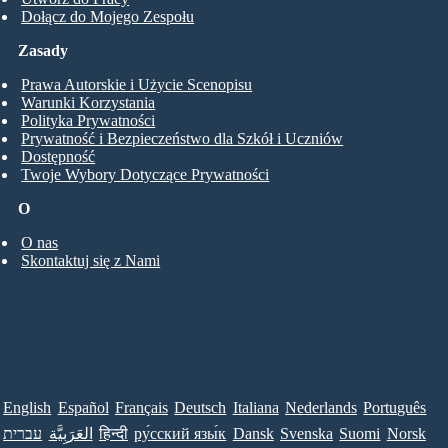
Dołącz do Mojego Zespołu
Zasady
Prawa Autorskie i Użycie Scenopisu
Warunki Korzystania
Polityka Prywatności
Prywatność i Bezpieczeństwo dla Szkół i Uczniów
Dostępność
Twoje Wybory Dotyczące Prywatności
O
O nas
Skontaktuj się z Nami
English
Español
Français
Deutsch
Italiana
Nederlands
Português
עברית
العَرَبِيَّة
हिन्दी
ру́сский язы́к
Dansk
Svenska
Suomi
Norsk