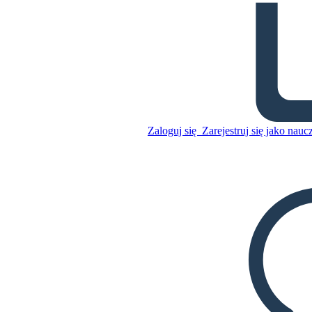
Motyw Cinderella
Skopiuj tę scenorys
STWÓRZ SCENORYS
Skopiuj tę scenorys
Zaloguj się
Zarejestruj się jako nauc
STWÓRZ SCENORYS
ODTWARZANIE POKAZU SLAJDÓW
PRZECZYTAJ MI