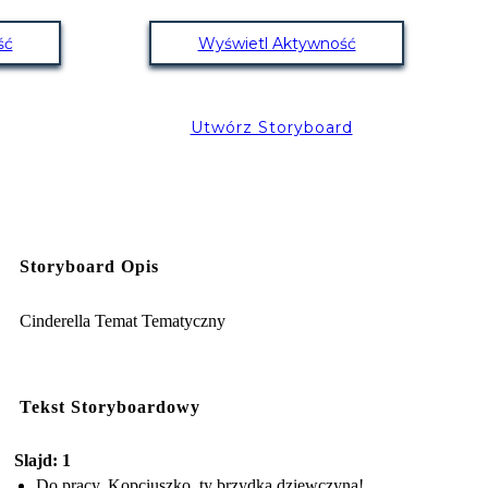
ść
Wyświetl Aktywność
Utwórz Storyboard
Storyboard Opis
Cinderella Temat Tematyczny
Tekst Storyboardowy
Slajd: 1
Do pracy, Kopciuszko, ty brzydka dziewczyna!