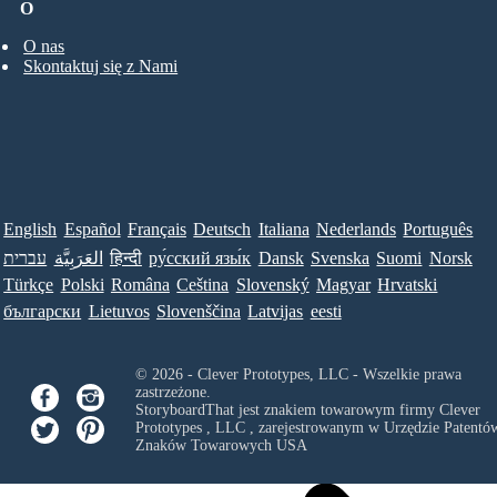
O
O nas
Skontaktuj się z Nami
English
Español
Français
Deutsch
Italiana
Nederlands
Português
עברית
العَرَبِيَّة
हिन्दी
ру́сский язы́к
Dansk
Svenska
Suomi
Norsk
Türkçe
Polski
Româna
Ceština
Slovenský
Magyar
Hrvatski
български
Lietuvos
Slovenščina
Latvijas
eesti
© 2026 - Clever Prototypes, LLC - Wszelkie prawa
zastrzeżone.
StoryboardThat jest znakiem towarowym firmy
Clever
Prototypes , LLC
, zarejestrowanym w Urzędzie Patentów
Znaków Towarowych USA