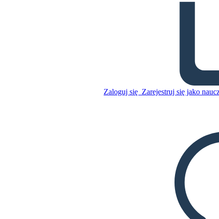
Słownictwo Dotyczące
Niewolnictwa
Skopiuj tę scenorys
Zaloguj się
Zarejestruj się jako nauc
STWÓRZ SCENORYS
Skopiuj tę scenorys
STWÓRZ SCENORYS
ODTWARZANIE POKAZU SLAJDÓW
PRZECZYTAJ MI