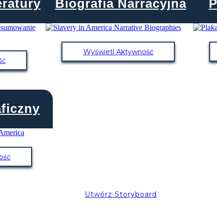
eratury
Biografia Narracyjna
P
Wyświetl Aktywność
ść
aficzny
ość
Utwórz Storyboard