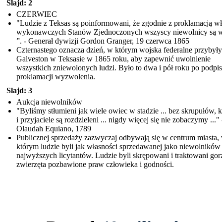
Slajd: 2
CZERWIEC
"Ludzie z Teksas są poinformowani, że zgodnie z proklamacją w
wykonawczych Stanów Zjednoczonych wszyscy niewolnicy są w
”. - Generał dywizji Gordon Granger, 19 czerwca 1865
Czternastego oznacza dzień, w którym wojska federalne przybyły
Galveston w Teksasie w 1865 roku, aby zapewnić uwolnienie
wszystkich zniewolonych ludzi. Było to dwa i pół roku po podpi
proklamacji wyzwolenia.
Slajd: 3
Aukcja niewolników
"Byliśmy stłumieni jak wiele owiec w stadzie ... bez skrupułów, 
i przyjaciele są rozdzieleni ... nigdy więcej się nie zobaczymy ..." 
Olaudah Equiano, 1789
Publicznej sprzedaży zazwyczaj odbywają się w centrum miasta,
którym ludzie byli jak własności sprzedawanej jako niewolników
najwyższych licytantów. Ludzie byli skrępowani i traktowani gorz
zwierzęta pozbawione praw człowieka i godności.