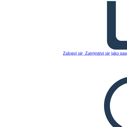
Słownictwo SAT od A do Z.
Część 01 Przygotuj się z Nami
do Egzaminu SAT
Zaloguj się
Zarejestruj się jako nau
Skopiuj tę scenorys
STWÓRZ SCENORYS
Skopiuj tę scenorys
STWÓRZ SCENORYS
ODTWARZANIE POKAZU SLAJDÓW
PRZECZYTAJ MI