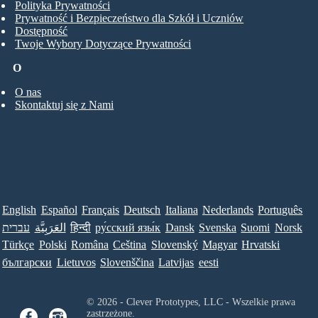
Polityka Prywatności
Prywatność i Bezpieczeństwo dla Szkół i Uczniów
Dostępność
Twoje Wybory Dotyczące Prywatności
O
O nas
Skontaktuj się z Nami
English
Español
Français
Deutsch
Italiana
Nederlands
Português
עברית
العَرَبِيَّة
हिन्दी
ру́сский язы́к
Dansk
Svenska
Suomi
Norsk
Türkçe
Polski
Româna
Ceština
Slovenský
Magyar
Hrvatski
български
Lietuvos
Slovenščina
Latvijas
eesti
© 2026 - Clever Prototypes, LLC - Wszelkie prawa
zastrzeżone.