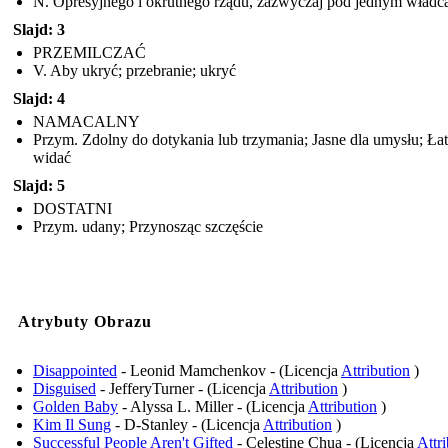
N. Opresyjnego i okrutnego rządu, zazwyczaj pod jednym władc
Slajd: 3
PRZEMILCZAĆ
V. Aby ukryć; przebranie; ukryć
Slajd: 4
NAMACALNY
Przym. Zdolny do dotykania lub trzymania; Jasne dla umysłu; Ła
widać
Slajd: 5
DOSTATNI
Przym. udany; Przynosząc szczęście
Atrybuty Obrazu
Disappointed
- Leonid Mamchenkov - (Licencja
Attribution
)
Disguised
- JefferyTurner - (Licencja
Attribution
)
Golden Baby
- Alyssa L. Miller - (Licencja
Attribution
)
Kim Il Sung
- D-Stanley - (Licencja
Attribution
)
Successful People Aren't Gifted
- Celestine Chua - (Licencja
Attr