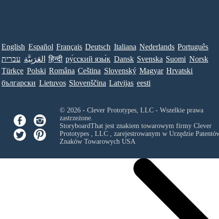
English
Español
Français
Deutsch
Italiana
Nederlands
Português
עברית
العَرَبِيَّة
हिन्दी
ру́сский язы́к
Dansk
Svenska
Suomi
Norsk
Türkçe
Polski
Româna
Ceština
Slovenský
Magyar
Hrvatski
български
Lietuvos
Slovenščina
Latvijas
eesti
© 2026 - Clever Prototypes, LLC - Wszelkie prawa
zastrzeżone.
StoryboardThat jest znakiem towarowym firmy
Clever
Prototypes , LLC
, zarejestrowanym w Urzędzie Patentów
Znaków Towarowych USA