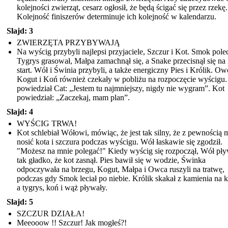
kolejności zwierząt, cesarz ogłosił, że będą ścigać się przez rzekę.
Kolejność finiszerów determinuje ich kolejność w kalendarzu.
Slajd: 3
ZWIERZĘTA PRZYBYWAJĄ
Na wyścig przybyli najlepsi przyjaciele, Szczur i Kot. Smok polec
Tygrys grasował, Małpa zamachnął się, a Snake przecisnął się na 
start. Wół i Świnia przybyli, a także energiczny Pies i Królik. Ow
Kogut i Koń również czekały w pobliżu na rozpoczęcie wyścigu.
powiedział Cat: „Jestem tu najmniejszy, nigdy nie wygram”. Kot
powiedział: „Zaczekaj, mam plan”.
Slajd: 4
WYŚCIG TRWA!
Kot schlebiał Wółowi, mówiąc, że jest tak silny, że z pewnością
nosić kota i szczura podczas wyścigu. Wół łaskawie się zgodził.
"Możesz na mnie polegać!" Kiedy wyścig się rozpoczął, Wół pły
tak gładko, że kot zasnął. Pies bawił się w wodzie, Świnka
odpoczywała na brzegu, Kogut, Małpa i Owca ruszyli na tratwę,
podczas gdy Smok leciał po niebie. Królik skakał z kamienia na 
a tygrys, koń i wąż pływały.
Slajd: 5
SZCZUR DZIAŁA!
Meeooow !! Szczur! Jak mogłeś?!