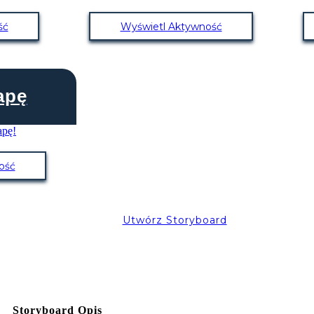
ść
Wyświetl Aktywność
apę
ość
Utwórz Storyboard
Storyboard Opis