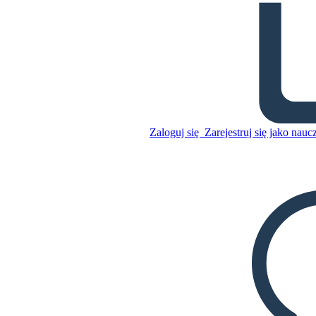
Starożytne Chiny Świecą
Połączenie
Zaloguj się
Zarejestruj się jako nauc
Skopiuj tę scenorys
STWÓRZ SCENORYS
Skopiuj tę scenorys
STWÓRZ SCENORYS
ODTWARZANIE POKAZU SLAJDÓW