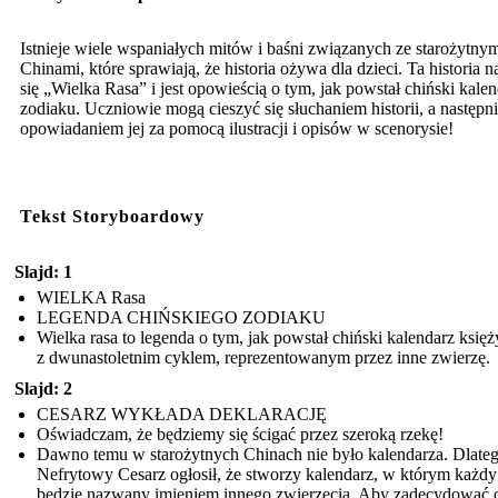
Istnieje wiele wspaniałych mitów i baśni związanych ze starożytny
Chinami, które sprawiają, że historia ożywa dla dzieci. Ta historia 
się „Wielka Rasa” i jest opowieścią o tym, jak powstał chiński kale
zodiaku. Uczniowie mogą cieszyć się słuchaniem historii, a następn
opowiadaniem jej za pomocą ilustracji i opisów w scenorysie!
Tekst Storyboardowy
Slajd: 1
WIELKA Rasa
LEGENDA CHIŃSKIEGO ZODIAKU
Wielka rasa to legenda o tym, jak powstał chiński kalendarz ksi
z dwunastoletnim cyklem, reprezentowanym przez inne zwierzę.
Slajd: 2
CESARZ WYKŁADA DEKLARACJĘ
Oświadczam, że będziemy się ścigać przez szeroką rzekę!
Dawno temu w starożytnych Chinach nie było kalendarza. Dlate
Nefrytowy Cesarz ogłosił, że stworzy kalendarz, w którym każdy
będzie nazwany imieniem innego zwierzęcia. Aby zadecydować 