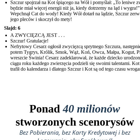
Szczur spojrzał na Kot śpiącego na Wół i pomyślał: „To leniwe z
będzie miał więcej energii niż ja, kiedy dotrzemy na ląd i wygra!”
Wepchnął Cat do wody! Kiedy Wół dotarł na lądzie, Szczur zerwa
jego pleców i skoczył do mety!
Slajd: 6
A ZWYCIĘZCĄ JEST . . .
Szczur! Gratulacje!
Nefrytowy Cesarz ogłosił zwycięzcą sprytnego Szczura, następni
potem Tygrys, Królik, Smok, Wąż, Koń, Owca, Małpa, Kogut, Pi
wreszcie Świnia! Cesarz zadeklarował, że każde dziecko urodzo
ciągu roku każdego zwierzęcia podzieli się swoimi talentami. Kot
trafił do kalendarza i dlatego Szczur i Kot są od tego czasu wrog
Ponad
40 milionów
stworzonych scenorysów
Bez Pobierania, bez Karty Kredytowej i bez