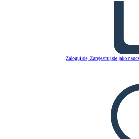
Tinker vs Des Moines
Przykład Słownictwa
Skopiuj tę scenorys
STWÓRZ SCENORYS
Zaloguj się
Zarejestruj się jako nauc
Skopiuj tę scenorys
STWÓRZ SCENORYS
ODTWARZANIE POKAZU SLAJDÓW
PRZECZYTAJ MI