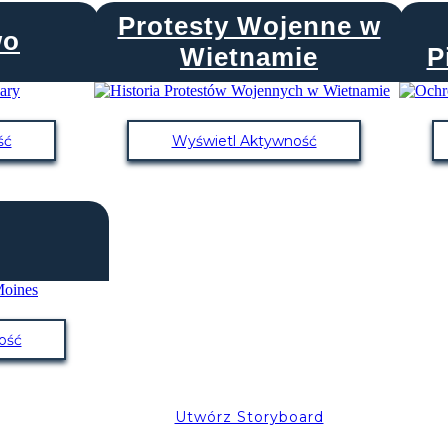
Protesty Wojenne w
wo
Wietnamie
P
ść
Wyświetl Aktywność
ość
Utwórz Storyboard