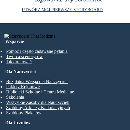
UTWÓRZ MÓJ PIERWSZY STORYBOARD
Wsparcie
Pomoc i często zadawane pytania
Twórca scenorysów
Jak drukować
Dla Nauczycieli
Bezpłatna Wersja dla Nauczycieli
Pakiety Rejonowe
Biblioteki Szkolne i Centra Medialne
Szkolenia
Wszystkie Zasoby dla Nauczycieli
Szablony Arkuszy Kalkulacyjnych
Szablony Plakatów
Dla Uczniów