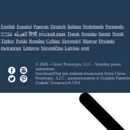
English
Español
Français
Deutsch
Italiana
Nederlands
Português
עברית
العَرَبِيَّة
हिन्दी
ру́сский язы́к
Dansk
Svenska
Suomi
Norsk
Türkçe
Polski
Româna
Ceština
Slovenský
Magyar
Hrvatski
български
Lietuvos
Slovenščina
Latvijas
eesti
© 2026 - Clever Prototypes, LLC - Wszelkie prawa
zastrzeżone.
StoryboardThat jest znakiem towarowym firmy
Clever
Prototypes , LLC
, zarejestrowanym w Urzędzie Patentów
Znaków Towarowych USA