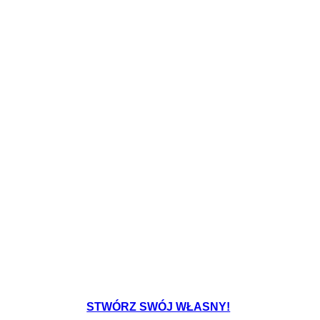
zdolność szkoły do realizacji określonych celów i procesów
uczenia się wśród zaangażowanych uczniów.
Create your own at Storyboard That
STWÓRZ SWÓJ WŁASNY!