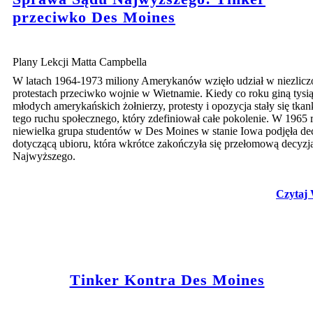
przeciwko Des Moines
Plany Lekcji Matta Campbella
W latach 1964-1973 miliony Amerykanów wzięło udział w niezlic
protestach przeciwko wojnie w Wietnamie. Kiedy co roku giną tysi
młodych amerykańskich żołnierzy, protesty i opozycja stały się tkan
tego ruchu społecznego, który zdefiniował całe pokolenie. W 1965 
niewielka grupa studentów w Des Moines w stanie Iowa podjęła de
dotyczącą ubioru, która wkrótce zakończyła się przełomową decyzj
Najwyższego.
Czytaj 
Tinker Kontra Des Moines