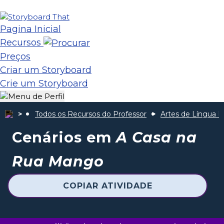
Pagina Inicial
Recursos
Preços
Criar um Storyboard
Crie um Storyboard
Todos os Recursos do Professor
Artes de Língua I
Cenários em
A Casa na
Rua Mango
COPIAR ATIVIDADE