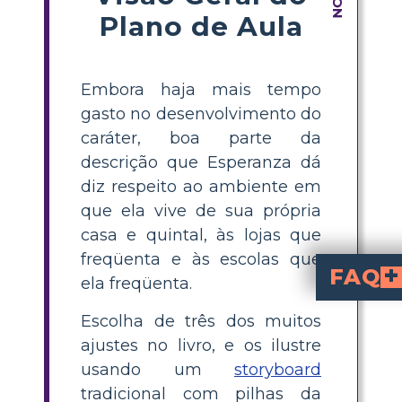
Plano de Aula
Embora haja mais tempo
gasto no desenvolvimento do
caráter, boa parte da
descrição que Esperanza dá
diz respeito ao ambiente em
que ela vive de sua própria
casa e quintal, às lojas que
freqüenta e às escolas que
FAQ
ela freqüenta.
Quais são as principais c
A Casa na Rua Mango
incluem a casa de Esperanza, as ruas do bairro 
Como posso ajuda
Para ajudar os estudantes a ilustrar as config
do romance, descrevam a importância de cada configuração e criem desenhos ou storyboards que incluam personagens e itens-chave mencionados no livro.
Por que a configuração é
molda as experiências e a identidade de Esperanza. Ela d
Qual é uma ati
pede aos estudantes que identifiquem, descrevam
Quais são algumas maneiras criativas de ensinar a configuração em A Casa na Rua Mango?
, ilustrações em grupo ou mapas digitais. Incentive os estudantes a 
Escolha de três dos muitos
ajustes no livro, e os ilustre
usando um
storyboard
tradicional com pilhas da