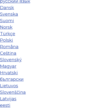
ру́сский язы́к
Dansk
Svenska
Suomi
Norsk
Türkçe
Polski
Româna
Ceština
Slovenský
Magyar
Hrvatski
български
Lietuvos
Slovenščina
Latvijas
eesti