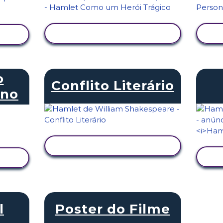
VER ATIVIDADE
o
Conflito Literário
ano
VER ATIVIDADE
l
Poster do Filme