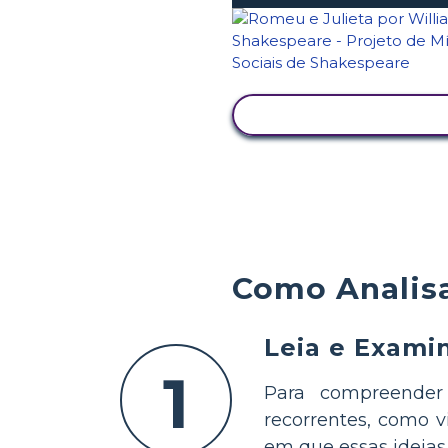
VER ATIVIDADE
Como Analis
Leia e Exami
1
Para compreender 
recorrentes, como 
em que essas ideias