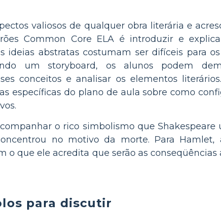
pectos valiosos de qualquer obra literária e acr
adrões Common Core ELA é introduzir e explica
s ideias abstratas costumam ser difíceis para os
sando um storyboard, os alunos podem demo
s conceitos e analisar os elementos literários.
s específicas do plano de aula sobre como config
vos.
acompanhar o rico simbolismo que Shakespeare 
concentrou no motivo da morte. Para Hamlet, 
 o que ele acredita que serão as conseqüências 
os para discutir