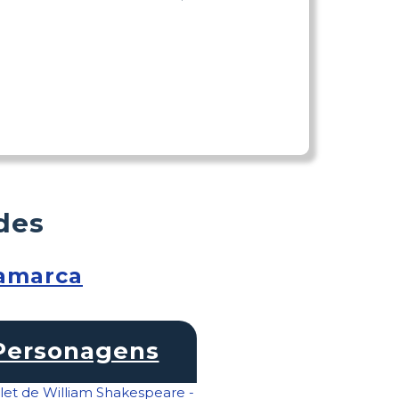
des
namarca
Personagens