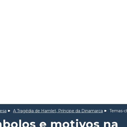
lesa
A Tragédia de Hamlet, Príncipe da Dinamarca
Temas-ch
bolos e motivos na