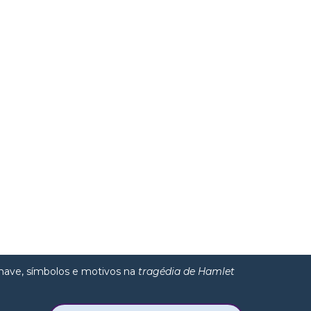
ave, símbolos e motivos na
tragédia de Hamlet