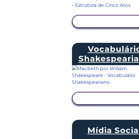
VER ATIVIDADE
Vocabulári
Shakespeari
VER ATIVIDADE
Mídia Socia