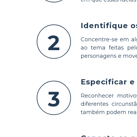
Identifique 
2
Concentre-se em alg
ao tema feitas pe
personagens e movem
Especificar e
3
Reconhecer motivos
diferentes circuns
também podem realiz