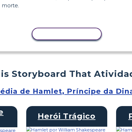
 morte.
COPIAR ATIVIDADE
is Storyboard That Ativida
édia de Hamlet, Príncipe da Di
e
Herói Trágico