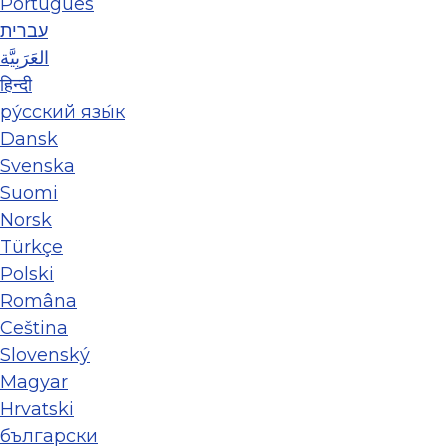
Português
עברית
العَرَبِيَّة
हिन्दी
ру́сский язы́к
Dansk
Svenska
Suomi
Norsk
Türkçe
Polski
Româna
Ceština
Slovenský
Magyar
Hrvatski
български