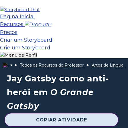
Pagina Inicial
Recursos
Preços
Criar um Storyboard
Crie um Storyboard
Todos os Recursos do Professor
Artes de Língua I
Jay Gatsby como anti-
herói em
O Grande
Gatsby
COPIAR ATIVIDADE