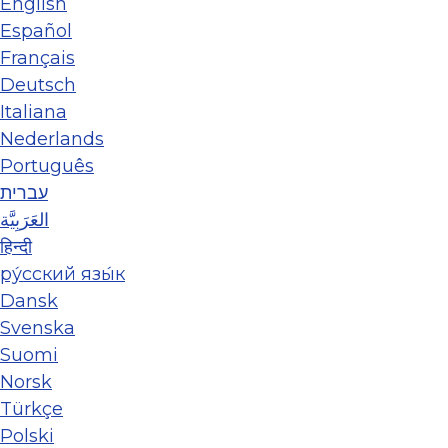
English
Español
Français
Deutsch
Italiana
Nederlands
Português
עברית
العَرَبِيَّة
हिन्दी
ру́сский язы́к
Dansk
Svenska
Suomi
Norsk
Türkçe
Polski