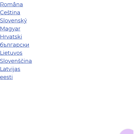
Româna
Ceština
Slovenský
Magyar
Hrvatski
български
Lietuvos
Slovenščina
Latvijas
eesti