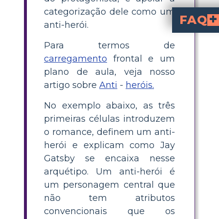
categorização dele como um
FAQ
anti-herói.
Por que Jay Gatsby é chamado de anti-herói?
Jay Gatsby carece de atributos heróicos convencionais, como bondade moral e altruísmo. Seus objetivos e motivações não eram éti
A terrível morte 
Sim, a terrível morte de Jay Gatsby se e
Existe alguma prova de qu
A decadência e o materialismo da Era do Jazz em particular podem ser entendidos como resultado da cultura em que Jay Gatsby vive, e is
Quais são alguns temas 
As armadilhas do amor obsessivo, as repercussões de buscar o sonho americano a qualquer custo e as complexidades da natureza humana, onde as pessoas podem incorporar atributos bons e ruins, são algumas lições ou temas importantes que os leitores podem aprender com o 
Para termos de
carregamento
frontal e um
plano de aula, veja nosso
artigo sobre
Anti
-
heróis.
No exemplo abaixo, as três
primeiras células introduzem
o romance, definem um anti-
herói e explicam como Jay
Gatsby se encaixa nesse
arquétipo. Um anti-herói é
um personagem central que
não tem atributos
convencionais que os