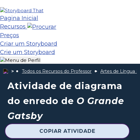
Pagina Inicial
Recursos
Preços
Criar um Storyboard
Crie um Storyboard
Todos os Recursos do Professor
Artes de Língua I
Atividade de diagrama
do enredo de
O Grande
Gatsby
COPIAR ATIVIDADE