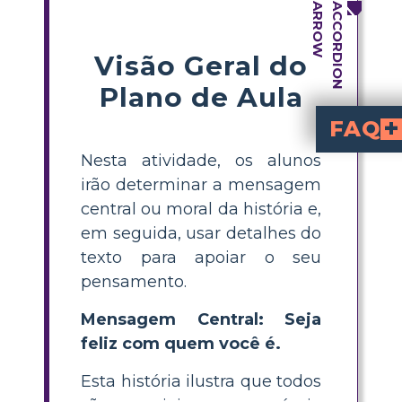
Visão Geral do
Plano de Aula
FAQ
Nesta atividade, os alunos
Como a história 
Ao demonstrar como Andrew cede à pressão dos colegas e tenta melhorar sua aparência comprando a fórmula do suco para sardas, o romance aborda a pressão do
O encontro de Andrew com suco de sardas lhe ensina algumas lições valiosas. Ele descobre que tentar alterar sua aparência para agradar as pessoas não é uma estratégia sábia. Ele descobre que fazer julgamentos precipi
irão determinar a mensagem
central ou moral da história e,
em seguida, usar detalhes do
texto para apoiar o seu
pensamento.
Mensagem Central: Seja
feliz com quem você é.
Esta história ilustra que todos