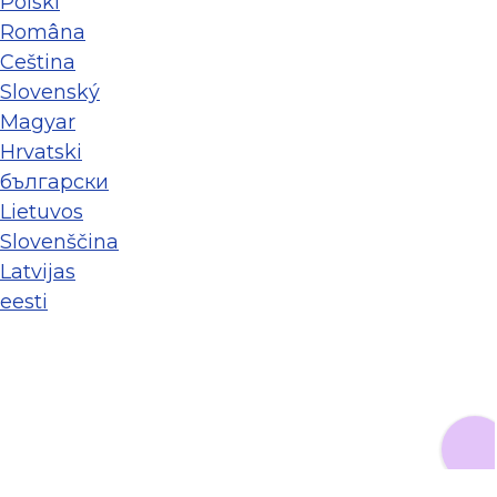
Polski
Româna
Ceština
Slovenský
Magyar
Hrvatski
български
Lietuvos
Slovenščina
Latvijas
eesti