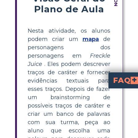
Plano de Aula
Nesta atividade, os alunos
podem criar um
mapa
de
personagens dos
personagens em
Freckle
Juice
. Eles podem descrever
traços de caráter e fornecer
FAQ
evidências textuais para
esses traços. Depois de fazer
Quais traços de car
Andrew é um pouco impetuoso, entusiasmado e interessado. Ele faria de tudo para conseguir as sardas desejadas, já que está muito empenhado em tê-las. Ele também parece um daqueles personagens que não medem esforços para atingir seus objetivos, mas, ao mesmo tempo, tem dúvidas e não está totalmente confiante com sua pró
Quais adjetivos mel
Nicky parece confiante e à vontade c
A colega de classe e amiga de Andrew é Sharo
O que Andrew faz para obte
Andrew promete dar a Sharon cinco dólares em troca de 
um brainstorming de
possíveis traços de caráter e
criar um banco de palavras
com sua turma, peça ao
aluno que escolha uma