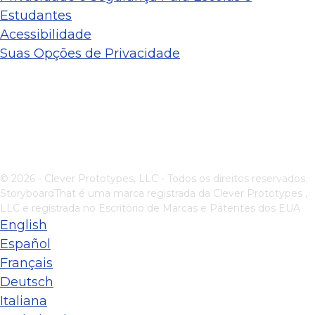
Estudantes
Acessibilidade
Suas Opções de Privacidade
© 2026 - Clever Prototypes, LLC - Todos os direitos reservados.
StoryboardThat é uma marca registrada da
Clever Prototypes ,
LLC
e registrada no Escritório de Marcas e Patentes dos EUA
English
Español
Français
Deutsch
Italiana