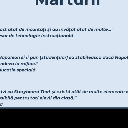
ost atât de încântați și au învățat atât de multe...”
fesor de tehnologie instrucțională
Napoleon și îi pun [studenților] să stabilească dacă Napol
undeva la mijloc.”
educație specială
ativi cu Storyboard That și există atât de multe elemente v
ibilă pentru toți elevii din clasă.”
-a