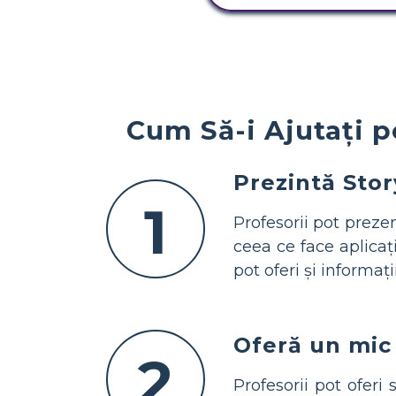
Cum Să-i Ajutați p
Prezintă Sto
1
Profesorii pot preze
ceea ce face aplicați
pot oferi și informaț
Oferă un mic 
2
Profesorii pot oferi