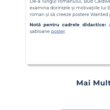
De-a lungul romanului, Bud Caldwell c
examina dorințele și motivațiile lui 
roman și să creeze postere Wanted pe
Notă pentru cadrele didactice:
a
șabloane
poster
.
Mai Mult