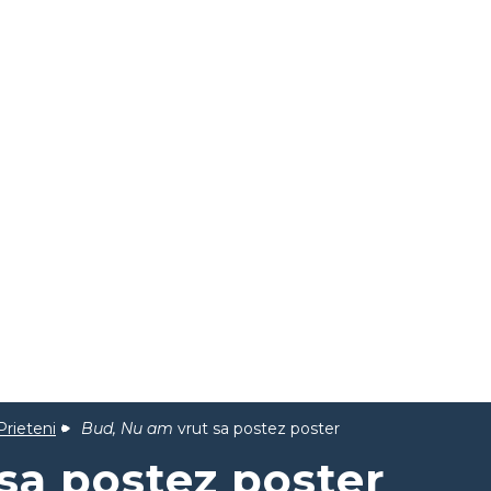
Prieteni
Bud, Nu am
vrut sa postez poster
sa postez poster