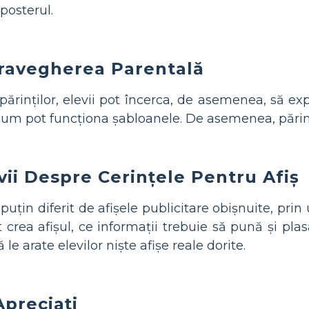
 posterul.
pravegherea Parentală
ărinților, elevii pot încerca, de asemenea, să ex
um pot funcționa șabloanele. De asemenea, părinți
vii Despre Cerințele Pentru Afiș
puțin diferit de afișele publicitare obișnuite, prin
crea afișul, ce informații trebuie să pună și plasa
le arate elevilor niște afișe reale dorite.
Apreciați