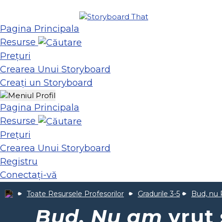
Pagina Principala
Resurse
Prețuri
Crearea Unui Storyboard
Creați un Storyboard
Pagina Principala
Resurse
Prețuri
Crearea Unui Storyboard
Registru
Conectați-vă
Toate Resursele Profesorilor
Gradurile 3-5
Bud, nu 
Bud, Nu am
vrut 