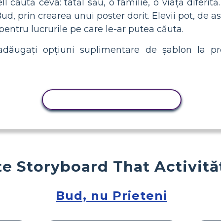
aută ceva: tatăl său, o familie, o viață diferită. 
Bud, prin crearea unui poster dorit. Elevii pot, de
ntru lucrurile pe care le-ar putea căuta.
dăugați opțiuni suplimentare de șablon la pro
ACTIVITATE DE COPIERE
e Storyboard That Activită
Bud, nu Prieteni