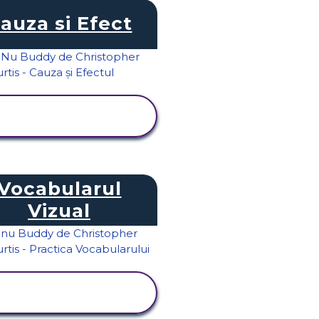
auza si Efect
VIZUALIZAȚI
ACTIVITATEA
Vocabularul
Vizual
VIZUALIZAȚI
ACTIVITATEA