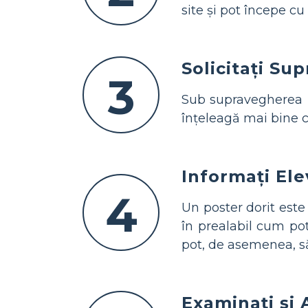
site și pot începe cu
Solicitați Su
3
Sub supravegherea p
înțeleagă mai bine c
Informați Ele
4
Un poster dorit este 
în prealabil cum pot 
pot, de asemenea, să 
Examinați și 