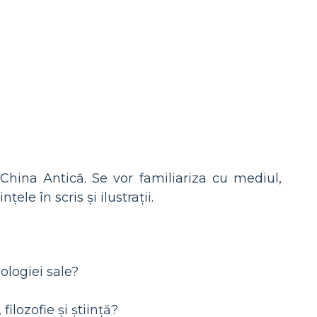
 China Antică. Se vor familiariza cu mediul,
ele în scris și ilustrații.
ologiei sale?
ilozofie și știință?