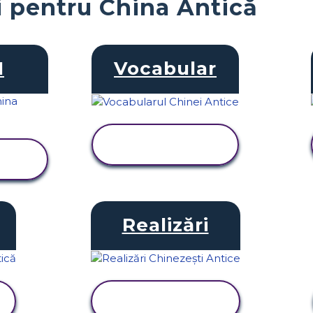
i pentru China Antică
I
Vocabular
VIZUALIZAȚI
ACTIVITATEA
Realizări
VIZUALIZAȚI
ACTIVITATEA