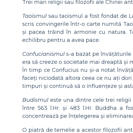
Trei mari religii sau filozofii ale Chinei an
Taoismul
sau taoismul a fost fondat de L
scris convingerile într-o carte numită Ta
și pacea trăind în armonie cu natura. Ta
echilibru pentru a avea pace.
Confucianismul
s-a bazat pe învățăturile 
era să creeze o societate mai dreaptă și m
În timp ce Confucius nu și-a notat învățăt
faceți niciodată altora ceea ce nu ați dor
timpuri și continuă să o influențeze și ast
Budismul
este una dintre cele trei relig
între 563 î.Hr. și 483 î.Hr. Buddha a 
concentrează pe înțelegerea și eliminarea 
O piatră de temelie a acestor filozofii an