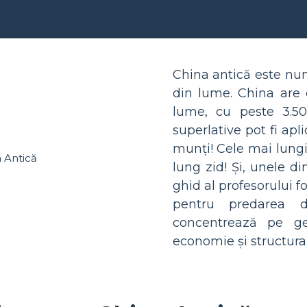
China antică este num
din lume. China are 
lume, cu peste 3.50
superlative pot fi apli
munți! Cele mai lungi
lung zid! Și, unele di
ghid al profesorului 
pentru predarea de
concentrează pe geogr
economie și structura 