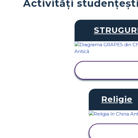
Activități studențeșt
STRUGUR
VIZUALIZAȚI
ACTIVITATEA
Religie
VIZUALIZAȚI
ACTIVITATEA