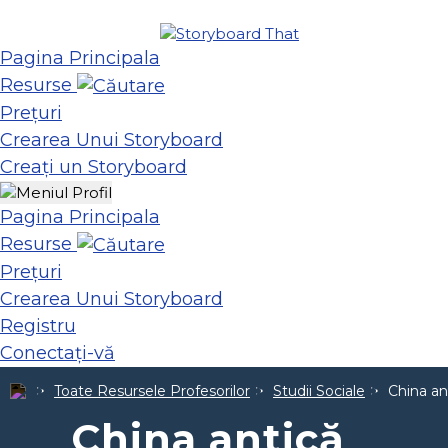
Pagina Principala
Resurse
Prețuri
Crearea Unui Storyboard
Creați un Storyboard
Pagina Principala
Resurse
Prețuri
Crearea Unui Storyboard
Registru
Conectați-vă
Toate Resursele Profesorilor
Studii Sociale
China an
China antică