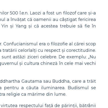
lor 500 î.e.n. Laozi a fost un filozof care și-a
ul a învățat că oamenii au câștigat fericirea
 Yin și Yang și că acestea trebuie să fie în
Hr. Confucianismul era o filozofie al cărei scop
atării celorlalți cu respect și corectitudine.
le sunt astăzi ziceri celebre. De exemplu: „Nu
 guvernul și cultura chineză în cele mai vechi
 Siddhartha Gautama sau Buddha, care a trăit
 sa pentru a căuta iluminarea. Budismul se
atra religie ca mărime din lume.
irtutea respectului față de părinții, bătrânii