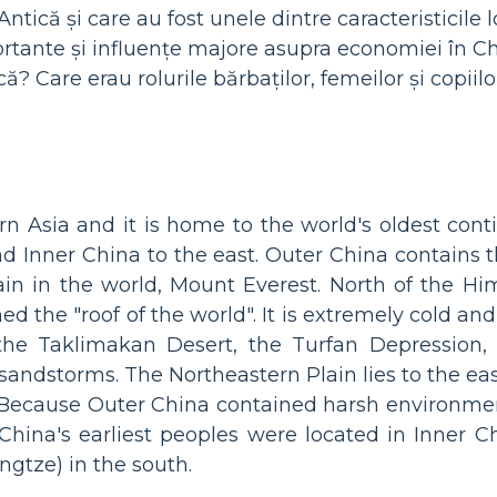
ntică și care au fost unele dintre caracteristicile l
rtante și influențe majore asupra economiei în C
că? Care erau rolurile bărbaților, femeilor și copii
rn Asia and it is home to the world's oldest conti
nd Inner China to the east. Outer China contain
n in the world, Mount Everest. North of the Him
d the "roof of the world". It is extremely cold an
 the Taklimakan Desert, the Turfan Depression
sandstorms. The Northeastern Plain lies to the eas
ass. Because Outer China contained harsh environm
China's earliest peoples were located in Inner 
ngtze) in the south.