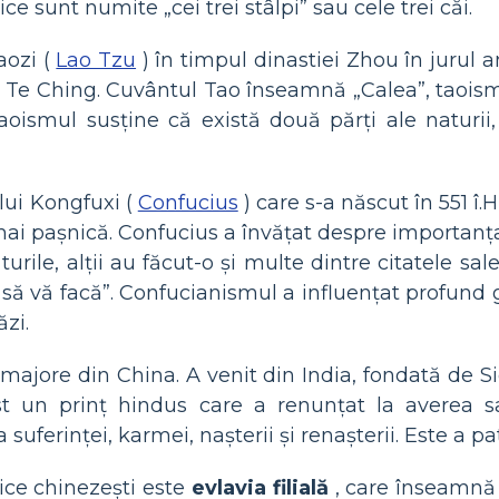
tice sunt numite „cei trei stâlpi” sau cele trei căi.
aozi (
Lao Tzu
) în timpul dinastiei Zhou în jurul ani
o Te Ching. Cuvântul Tao înseamnă „Calea”, taoism
oismul susține că există două părți ale naturii,
lui Kongfuxi (
Confucius
) care s-a născut în 551 î.
ai pașnică. Confucius a învățat despre importanța tr
urile, alții au făcut-o și multe dintre citatele sa
i să vă facă”. Confucianismul a influențat profund
ăzi.
ii majore din China. A venit din India, fondată de
fost un prinț hindus care a renunțat la averea
suferinței, karmei, nașterii și renașterii. Este a p
tice chinezești este
evlavia filială
, care înseamnă v