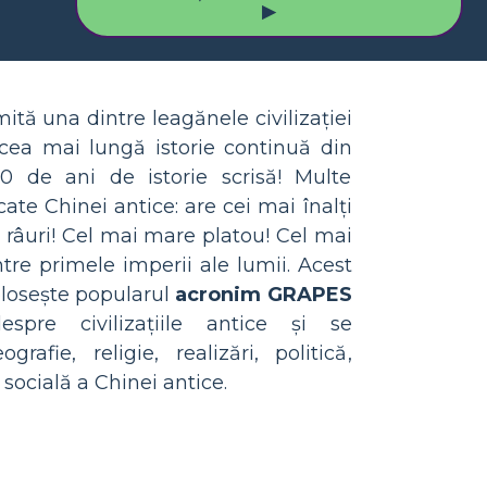
▶
ită una dintre leagănele civilizației
cea mai lungă istorie continuă din
0 de ani de istorie scrisă! Multe
cate Chinei antice: are cei mai înalți
 râuri! Cel mai mare platou! Cel mai
ntre primele imperii ale lumii. Acest
folosește popularul
acronim GRAPES
spre civilizațiile antice și se
afie, religie, realizări, politică,
socială a Chinei antice.