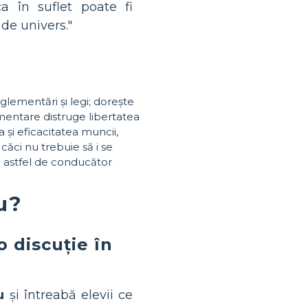
a în suflet poate fi
 de univers."
lementări și legi; dorește
mentare distruge libertatea
a și eficacitatea muncii,
căci nu trebuie să i se
n astfel de conducător
u?
o discuție în
u
și întreabă elevii ce