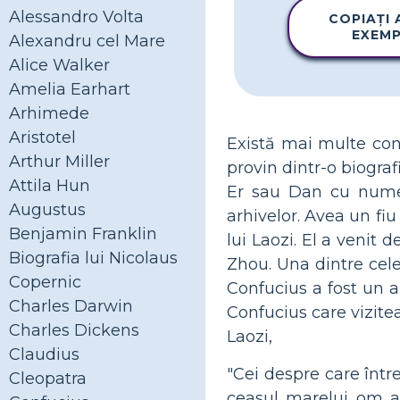
Alessandro Volta
COPIAȚI
EXEM
Alexandru cel Mare
Alice Walker
Amelia Earhart
Arhimede
Aristotel
Există mai multe cont
Arthur Miller
provin dintr-o biograf
Attila Hun
Er sau Dan cu numele
Augustus
arhivelor. Avea un fiu
Benjamin Franklin
lui Laozi. El a venit 
Biografia lui Nicolaus
Zhou. Una dintre cele
Copernic
Confucius a fost un a
Charles Darwin
Confucius care vizite
Charles Dickens
Laozi,
Claudius
"Cei despre care într
Cleopatra
ceasul marelui om a l