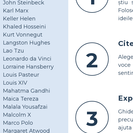
știu 
John Steinbeck
Folos
Karl Marx
ideile
Keller Helen
Khaled Hosseini
Kurt Vonnegut
Cit
Langston Hughes
Lao Tzu
2
Alege
Leonardo da Vinci
voce 
Lorraine Hansberry
senti
Louis Pasteur
Louis XIV
Mahatma Gandhi
Exp
Maica Tereza
Malala Yousafzai
3
Ghide
Malcolm X
precu
Marco Polo
ajuta
Margaret Atwood