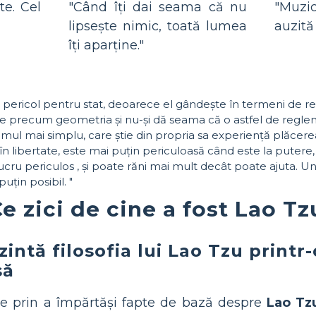
te. Cel
"Când îți dai seama că nu
"Muzic
lipsește nimic, toată lumea
auzită
îți aparține."
 pericol pentru stat, deoarece el gândește în termeni de reg
te precum geometria și nu-și dă seama că o astfel de regle
. Omul mai simplu, care știe din propria sa experiență plăcere
n libertate, este mai puțin periculoasă când este la putere, 
ucru periculos , și poate răni mai mult decât poate ajuta. U
uțin posibil. "
e zici de cine a fost Lao Tz
zintă filosofia lui Lao Tzu printr-
să
e prin a împărtăși fapte de bază despre
Lao Tz