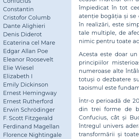
Confucius
împiedicat în tot c
Constantin
atenție bogăția și s
Cristofor Columb
în realizări, este si
Dante Alighieri
tale multiple, de afe
Denis Diderot
nimic pentru toate ac
Ecaterina cel Mare
Edgar Allan Poe
Acesta este doar un 
Eleanor Roosevelt
principiilor misteri
Elie Wiesel
numeroase alte întâlni
Elizabeth I
totuși o dezbatere su
Emily Dickinson
taoismul este fundamen
Ernest Hemingway
Într-o perioadă de 20
Ernest Rutherford
din trei forme de b
Erwin Schrödinger
Confucius, cât și B
F. Scott Fitzgerald
întregul univers ader
Ferdinand Magellan
transformării și toa
Florence Nightingale