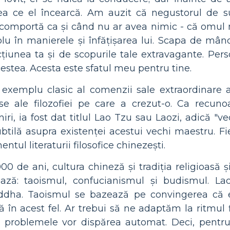
eea ce el încearcă. Am auzit că negustorul de s
e comportă ca și când nu ar avea nimic - că omul
mplu în manierele și înfățișarea lui. Scapa de mând
cțiunea ta și de scopurile tale extravagante. Per
estea. Acesta este sfatul meu pentru tine.
exemplu clasic al comenzii sale extraordinare a
oase ale filozofiei pe care a crezut-o. Ca recuno
ri, ia fost dat titlul Lao Tzu sau Laozi, adică "ve
btilă asupra existenței acestui vechi maestru. Fi
tul literaturii filosofice chinezești.
00 de ani, cultura chineză și tradiția religioasă ș
ază: taoismul, confucianismul și budismul. La
uddha. Taoismul se bazează pe convingerea că ex
ă în acest fel. Ar trebui să ne adaptăm la ritmul f
te problemele vor dispărea automat. Deci, pentru 