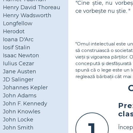
"Cine știe, nu vorbeș
Henry David Thoreau
ce vorbește nu știe. "
Henry Wadsworth
Longfellow
Herodot
Ioana D'Arc
"Omul intelectual este un
Iosif Stalin
să construiască o societa
Isaac Newton
vieții și vigoarea părților
Iulius Cezar
concepută și desfășurată î
spună că o lege este un l
Jane Austen
reglează bărbații cât mai p
JD Salinger
C
Johannes Kepler
John Adams
John F. Kennedy
Pre
John Knowles
cla
John Locke
1
Încep
John Smith