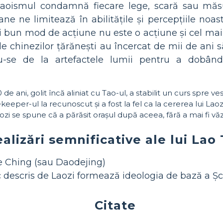
. Taoismul condamnă fiecare lege, scară sau măs
ne ne limitează în abilitățile și percepțiile noast
i bun mod de acțiune nu este o acțiune și cel m
e chinezilor țărănești au încercat de mii de ani să
u-se de la artefactele lumii pentru a dobândi
de ani, golit încă aliniat cu Tao-ul, a stabilit un curs spre vest
ekeeper-ul la recunoscut și a fost la fel ca la cererea lui Laoz
Laozi se spune că a părăsit orașul după aceea, fără a mai fi vă
alizări semnificative ale lui Lao
Te Ching (sau Daodejing)
c descris de Laozi formează ideologia de bază a Șc
Citate