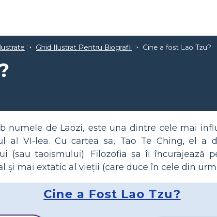
lustrate
Ghid Ilustrat Pentru Biografii
Cine a fost Lao Tzu?
?
 numele de Laozi, este una dintre cele mai influ
ul al VI-lea. Cu cartea sa, Tao Te Ching, el a 
ui (sau taoismului). Filozofia sa îi încurajeaz
 și mai extatic al vieții (care duce în cele din urm
Cine a Fost Lao Tzu?