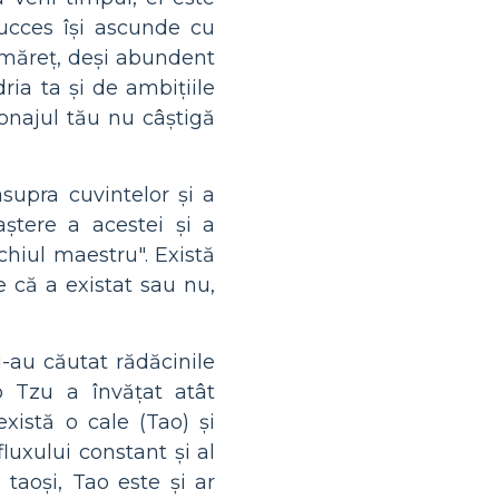
ucces își ascunde cu
 măreț, deși abundent
ria ta și de ambițiile
sonajul tău nu câștigă
supra cuvintelor și a
aștere a acestei și a
chiul maestru". Există
e că a existat sau nu,
i-au căutat rădăcinile
o Tzu a învățat atât
istă o cale (Tao) și
luxului constant și al
taoși, Tao este și ar