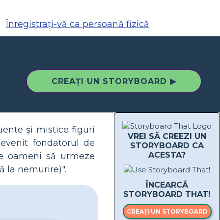
Înregistrați-vă ca persoană fizică
CREAȚI UN STORYBOARD ▶
ente și mistice figuri
VREI SĂ CREEZI UN
devenit fondatorul de
STORYBOARD CA
ACESTA?
ă pe oameni să urmeze
ă la nemurire)".
ÎNCEARCĂ
STORYBOARD THAT!
CREAȚI UN STORYBOARD