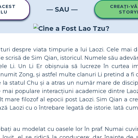
 ACEST
CREAȚI-VĂ
— SAU —
PLU
STORY
uri despre viata timpurie a lui Laozi. Cele mai d
ie scrisă de Sim Qian, istoricul. Numele său adevăr
 Li. Un Li Er obișnuia să lucreze în curtea im
 numit Zong, și astfel multe clanuri Li pretind a fi 
de la statul Chu și a atras un număr mare de discip
 mai populare interacțiuni academice dintre Laoz
lt mare filozof al epocii post Laozi. Sim Qian a cr
ază Laozi cu o întrebare legată de istorie. Iată cu
ebați au modelat cu oasele lor în praf. Numai cuv
ovit, el se ridică la conducere; dar înainte de 