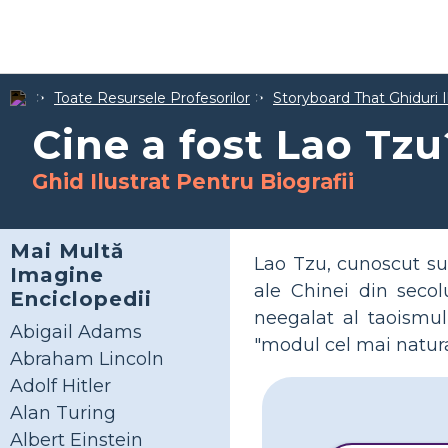
Toate Resursele Profesorilor
Storyboard That Ghiduri I
Cine a fost Lao Tzu
Ghid Ilustrat Pentru Biografii
Mai Multă
Lao Tzu, cunoscut sub
Imagine
ale Chinei din secol
Enciclopedii
neegalat al taoismul
Abigail Adams
"modul cel mai natural
Abraham Lincoln
Adolf Hitler
Alan Turing
Albert Einstein