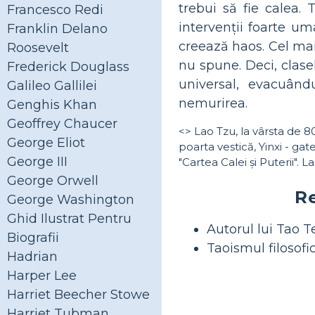
trebui să fie calea
Francesco Redi
intervenții foarte uma
Franklin Delano
creează haos. Cel ma
Roosevelt
nu spune. Deci, clasel
Frederick Douglass
universal, evacuând
Galileo Gallilei
nemurirea.
Genghis Khan
Geoffrey Chaucer
<> Lao Tzu, la vârsta de 80 
George Eliot
poarta vestică, Yinxi - gat
George III
"Cartea Calei și Puterii". 
George Orwell
Re
George Washington
Ghid Ilustrat Pentru
Autorul lui Tao 
Biografii
Taoismul filosofi
Hadrian
Harper Lee
Harriet Beecher Stowe
Harriet Tubman