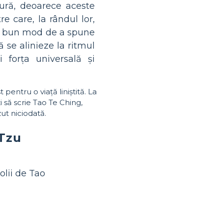
ură, deoarece aceste
re care, la rândul lor,
ai bun mod de a spune
 se alinieze la ritmul
 forța universală și
 pentru o viață liniștită. La
i să scrie Tao Te Ching,
zut niciodată.
 Tzu
olii de Tao