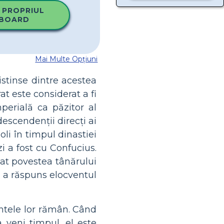
 PROPRIUL
BOARD
Mai Multe Opțiuni
istinse dintre acestea
at este considerat a fi
perială ca păzitor al
descendenții direcți ai
oli în timpul dinastiei
i a fost cu Confucius.
eat povestea tânărului
m a răspuns elocventul
intele lor rămân. Când
a veni timpul, el este