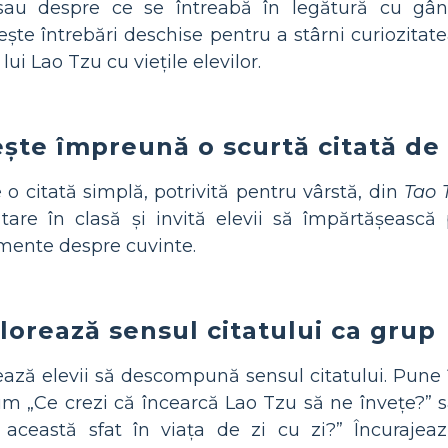
sau despre ce se întreabă în legătură cu gândi
ește întrebări deschise pentru a stârni curiozitat
 lui Lao Tzu cu viețile elevilor.
ește împreună o scurtă citată de
 o citată simplă, potrivită pentru vârstă, din
Tao 
tare în clasă și invită elevii să împărtășească
mente despre cuvinte.
lorează sensul citatului ca grup
ază elevii să descompună sensul citatului. Pune î
m „Ce crezi că încearcă Lao Tzu să ne învețe?”
 această sfat în viața de zi cu zi?” Încuraje