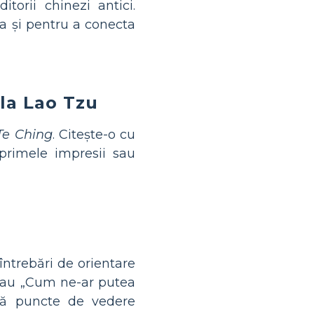
torii chinezi antici.
ea și pentru a conecta
 la Lao Tzu
Te Ching
. Citește-o cu
 primele impresii sau
ntrebări de orientare
 sau „Cum ne-ar putea
ază puncte de vedere