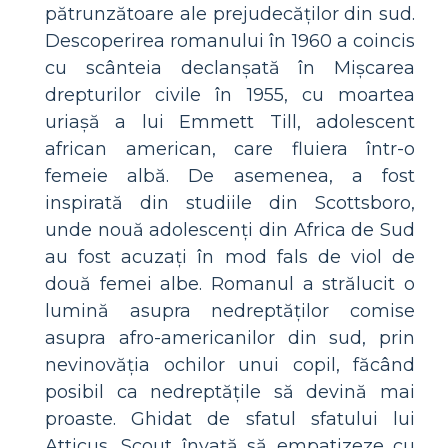
pătrunzătoare ale prejudecăților din sud.
Descoperirea romanului în 1960 a coincis
cu scânteia declanșată în Mișcarea
drepturilor civile în 1955, cu moartea
uriașă a lui Emmett Till, adolescent
african american, care fluiera într-o
femeie albă. De asemenea, a fost
inspirată din studiile din Scottsboro,
unde nouă adolescenți din Africa de Sud
au fost acuzați în mod fals de viol de
două femei albe. Romanul a strălucit o
lumină asupra nedreptăților comise
asupra afro-americanilor din sud, prin
nevinovăția ochilor unui copil, făcând
posibil ca nedreptățile să devină mai
proaste. Ghidat de sfatul sfatului lui
Atticus, Scout învață să empatizeze cu