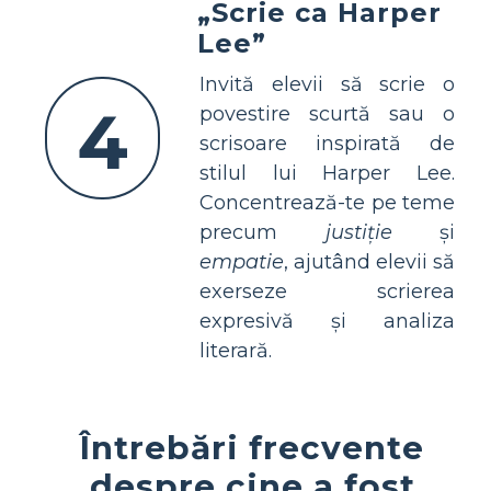
„Scrie ca Harper
Lee”
Invită elevii să scrie o
4
povestire scurtă sau o
scrisoare inspirată de
stilul lui Harper Lee.
Concentrează-te pe teme
precum
justiție
și
empatie
, ajutând elevii să
exerseze scrierea
expresivă și analiza
literară.
Întrebări frecvente
despre cine a fost