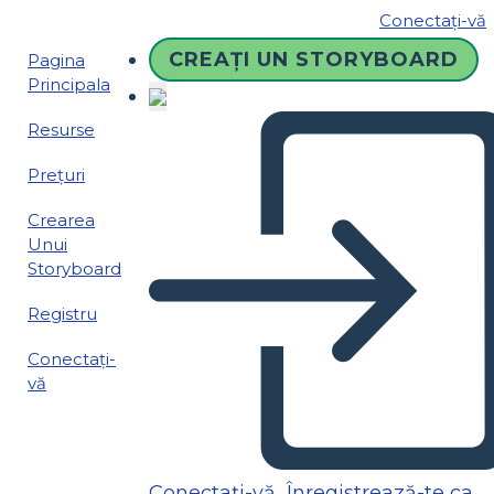
Conectați-vă
CREAȚI UN STORYBOARD
Pagina
Principala
Resurse
Prețuri
Crearea
Unui
Storyboard
Registru
Conectați-
vă
Conectați-vă
Înregistrează-te ca