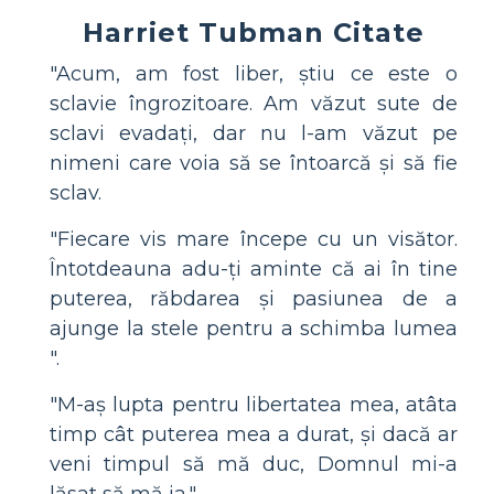
Harriet Tubman Citate
"Acum, am fost liber, știu ce este o
sclavie îngrozitoare. Am văzut sute de
sclavi evadați, dar nu l-am văzut pe
nimeni care voia să se întoarcă și să fie
sclav.
"Fiecare vis mare începe cu un visător.
Întotdeauna adu-ți aminte că ai în tine
puterea, răbdarea și pasiunea de a
ajunge la stele pentru a schimba lumea
".
"M-aș lupta pentru libertatea mea, atâta
timp cât puterea mea a durat, și dacă ar
veni timpul să mă duc, Domnul mi-a
lăsat să mă ia."