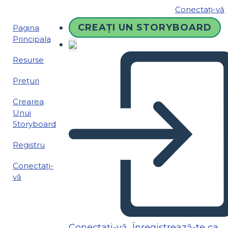
Conectați-vă
CREAȚI UN STORYBOARD
Pagina
Principala
Resurse
Prețuri
Crearea
Unui
Storyboard
Registru
Conectați-
vă
Conectați-vă
Înregistrează-te ca