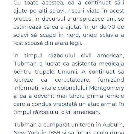
Cu toate acestea, ea a continuat să-i
ajute pe alți sclavi, riscă-i viața în acest
proces. În decursul a unsprezece ani, se
estimează că ea a ajutat în jur de 70 de
sclavi să scape în nord, unde sclavia a
fost scoasă din afara legii.
În timpul războiului civil american,
Tubman a lucrat ca asistentă medicală
pentru trupele Uniunii. A continuat să
lucreze ca cercetătoare, furnizând
informații vitale colonelului Montgomery
și ea a devenit mai târziu prima femeie
care a condus vreodată un atac armat în
timpul războiului civil american.
Tubman a cumpărat un teren în Auburn,
New York în 1859 și sa întors acolo după