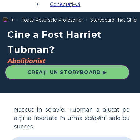
Conectați-vă
Toate Resursele Profesorilor
Storyboard That Ghiduri
Cine a Fost Harriet
Tubman?
Aboliţionist
CREAȚI UN STORYBOARD ▶
Născut în sclavie, Tubman a ajutat pe
alții la libertate în urma scăpării sale cu
succes.