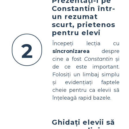
Prezentați-l pe
Constantin într-
un rezumat
scurt, prietenos
pentru elevi
2
Începeți lecția cu
sincronizarea
despre
cine a fost
Constantin
și
de ce este important.
Folosiți un limbaj simplu
și evidențiați faptele
cheie pentru ca elevii să
înțeleagă rapid bazele.
Ghidați elevii să