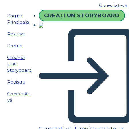
Conectați-vă
CREAȚI UN STORYBOARD
Pagina
Principala
Resurse
Prețuri
Crearea
Unui
Storyboard
Registru
Conectați-
vă
Conectați-vă
Înregistrează-te ca