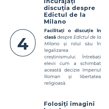
Încurajați
discuția despre
Edictul de la
Milano
Facilitați o discuție în
4
clasă
despre
Edictul de la
Milano
și rolul său în
legalizarea
creștinismului. Întrebați
elevii cum a schimbat
această decizie Imperiul
Roman și libertatea
religioasă.
Folosiți imagini