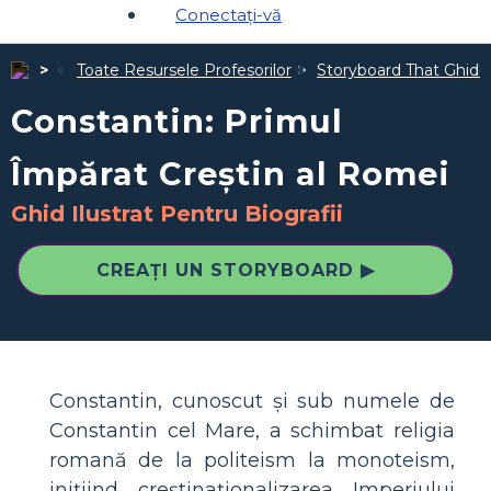
Conectați-vă
Toate Resursele Profesorilor
Storyboard That Ghiduri
Constantin: Primul
Împărat Creștin al Romei
Ghid Ilustrat Pentru Biografii
CREAȚI UN STORYBOARD ▶
Constantin, cunoscut și sub numele de
Constantin cel Mare, a schimbat religia
romană de la politeism la monoteism,
inițiind creștinaționalizarea Imperiului