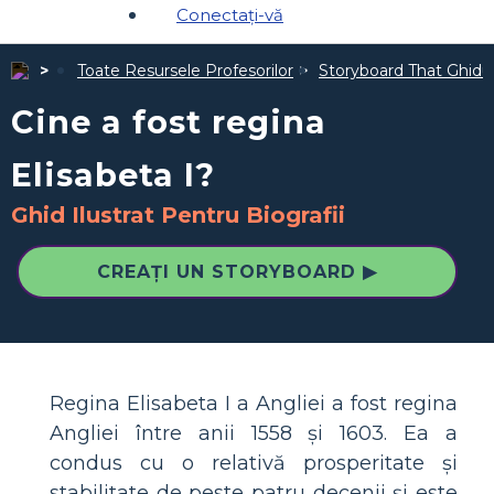
Conectați-vă
Toate Resursele Profesorilor
Storyboard That Ghiduri
Cine a fost regina
Elisabeta I?
Ghid Ilustrat Pentru Biografii
CREAȚI UN STORYBOARD ▶
Regina Elisabeta I a Angliei a fost regina
Angliei între anii 1558 și 1603. Ea a
condus cu o relativă prosperitate și
stabilitate de peste patru decenii și este