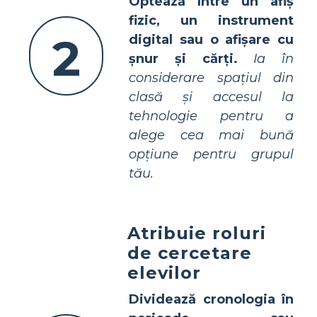
Optează între un afiș
fizic, un instrument
2
digital sau o afișare cu
șnur și cărți.
Ia în
considerare spațiul din
clasă și accesul la
tehnologie pentru a
alege cea mai bună
opțiune pentru grupul
tău.
Atribuie roluri
de cercetare
elevilor
Dividează cronologia în