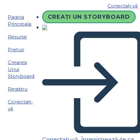
Conectați-vă
CREAȚI UN STORYBOARD
Pagina
Principala
Resurse
Prețuri
Crearea
Unui
Storyboard
Registru
Conectați-
vă
Conectați-vă
Înregistrează-te ca