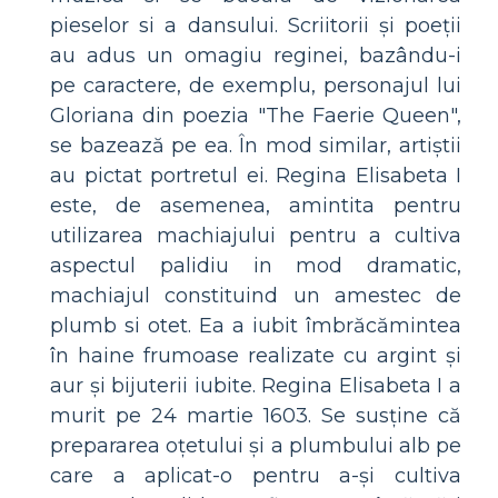
pieselor si a dansului. Scriitorii și poeții
au adus un omagiu reginei, bazându-i
pe caractere, de exemplu, personajul lui
Gloriana din poezia "The Faerie Queen",
se bazează pe ea. În mod similar, artiștii
au pictat portretul ei. Regina Elisabeta I
este, de asemenea, amintita pentru
utilizarea machiajului pentru a cultiva
aspectul palidiu in mod dramatic,
machiajul constituind un amestec de
plumb si otet. Ea a iubit îmbrăcămintea
în haine frumoase realizate cu argint și
aur și bijuterii iubite. Regina Elisabeta I a
murit pe 24 martie 1603. Se susține că
prepararea oțetului și a plumbului alb pe
care a aplicat-o pentru a-și cultiva