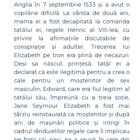
Anglia în 7 septembrie 1533 și a avut o
copilărie dificilă. La vârsta de două ani,
mama ei a fost decapitată la comanda
tatălui ei, regele Henric al VIII-lea, cu
privire la afirmațiile discutabile de
conspirație și adulter. Trecerea lui
Elizabeth pe tron ​​era plină de necazuri.
Deși sa născut prințesă, tatăl ei a
declarat că este ilegitimă pentru a crea o
cale pentru un moștenitor de sex
masculin, Edward, care era fiul legitim al
tatălui său, împreună cu a treia soție,
Jane Seymour. Elizabeth a fost mai
târziu reinstaurată ca moștenitor și după
ani de mașinări politice și intrigi în
cadrul rânduielilor regale care îi implicau
pe frații săi pasi, ea a reușit în cele din