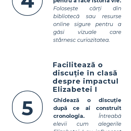
4
pentru a face istoria vie.
Folosește cărți din
bibliotecă sau resurse
online sigure pentru a
găsi vizuale care
stârnesc curiozitatea.
Facilitează o
discuție în clasă
despre impactul
Elizabetei I
5
Ghidează o discuție
după ce ai construit
cronologia.
Întreabă
elevii cum alegerile