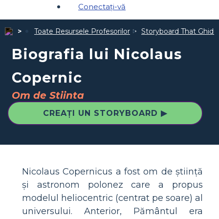
Conectați-vă
Toate Resursele Profesorilor
Storyboard That Ghiduri
Biografia lui Nicolaus
Copernic
Om de Stiinta
CREAȚI UN STORYBOARD ▶
Nicolaus Copernicus a fost om de știință
și astronom polonez care a propus
modelul heliocentric (centrat pe soare) al
universului. Anterior, Pământul era