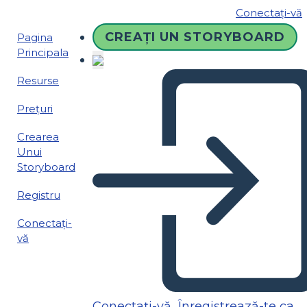
Conectați-vă
CREAȚI UN STORYBOARD
Pagina
Principala
Resurse
Prețuri
Crearea
Unui
Storyboard
Registru
Conectați-
vă
Conectați-vă
Înregistrează-te ca