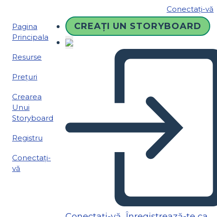
Conectați-vă
CREAȚI UN STORYBOARD
Pagina
Principala
Resurse
Prețuri
Crearea
Unui
Storyboard
Registru
Conectați-
vă
Conectați-vă
Înregistrează-te ca