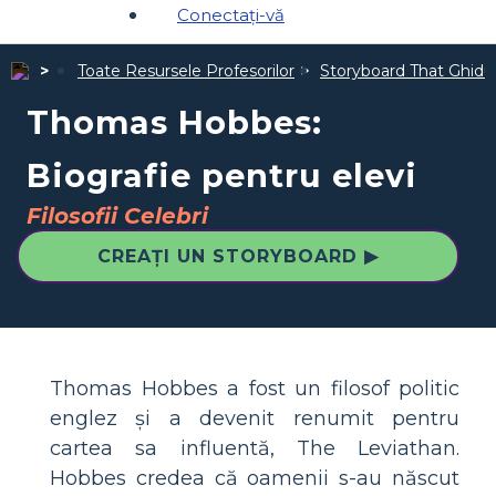
Conectați-vă
Toate Resursele Profesorilor
Storyboard That Ghiduri
Thomas Hobbes:
Biografie pentru elevi
Filosofii Celebri
CREAȚI UN STORYBOARD ▶
Thomas Hobbes a fost un filosof politic
englez și a devenit renumit pentru
cartea sa influentă, The Leviathan.
Hobbes credea că oamenii s-au născut