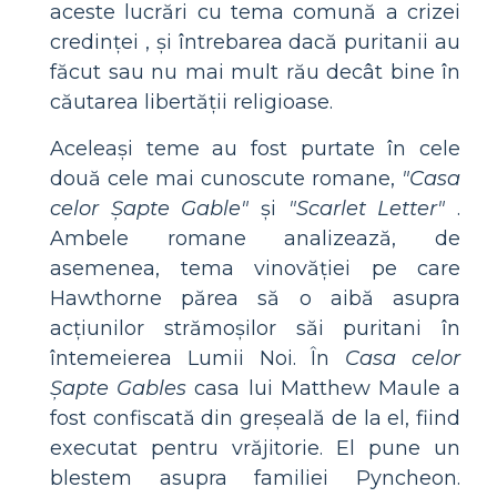
aceste lucrări cu tema comună a crizei
credinței , și întrebarea dacă puritanii au
făcut sau nu mai mult rău decât bine în
căutarea libertății religioase.
Aceleași teme au fost purtate în cele
două cele mai cunoscute romane,
"Casa
celor Șapte Gable"
și
"Scarlet Letter"
.
Ambele romane analizează, de
asemenea, tema vinovăției pe care
Hawthorne părea să o aibă asupra
acțiunilor strămoșilor săi puritani în
întemeierea Lumii Noi. În
Casa celor
Șapte Gables
casa lui Matthew Maule a
fost confiscată din greșeală de la el, fiind
executat pentru vrăjitorie. El pune un
blestem asupra familiei Pyncheon.