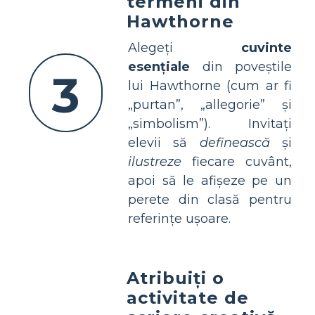
termeni din
Hawthorne
Alegeți
cuvinte
esențiale
din poveștile
3
lui Hawthorne (cum ar fi
„purtan”, „allegorie” și
„simbolism”). Invitați
elevii să
definească
și
ilustreze
fiecare cuvânt,
apoi să le afișeze pe un
perete din clasă pentru
referințe ușoare.
Atribuiți o
activitate de