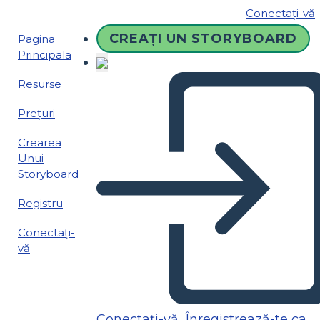
Conectați-vă
CREAȚI UN STORYBOARD
Pagina
Principala
Resurse
Prețuri
Crearea
Unui
Storyboard
Registru
Conectați-
vă
Conectați-vă
Înregistrează-te ca