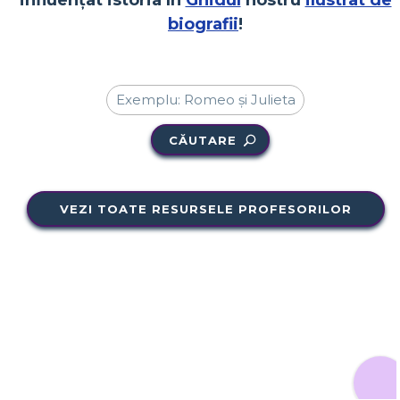
influențat istoria în
Ghidul
nostru
ilustrat de
biografii
!
CĂUTARE
VEZI TOATE RESURSELE PROFESORILOR