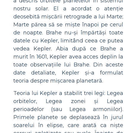
a descris orbitele planetelor în sistemul
nostru solar. El a acordat o atenție
deosebită mișcării retrograde a lui Marte;
Marte părea să se miște înapoi pe cerul
de noapte. Brahe nu-și împărtăși toate
datele cu Kepler, limitând ceea ce putea
vedea Kepler. Abia după ce Brahe a
murit în 1601, Kepler avea acces deplin la
toate observațiile lui Brahe. Din aceste
date detaliate, Kepler și-a formulat
teoria despre mișcarea planetară.
Teoria lui Kepler a stabilit trei legi: Legea
orbitelor, Legea zonei și Legea
perioadelor (sau Legea armoniilor).
Primele planete se deplasează în jurul
soarelui în elipse, care arată ca niște