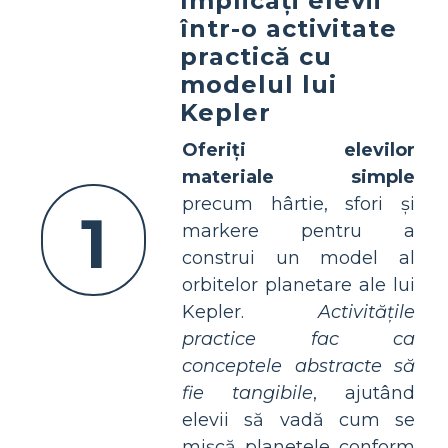
Implicați elevii
într-o
activitate
practică cu
modelul lui
Kepler
Oferiți elevilor
materiale simple
precum hârtie, sfori și
1
markere pentru a
construi un model al
orbitelor planetare ale lui
Kepler.
Activitățile
practice fac ca
conceptele abstracte să
fie tangibile
, ajutând
elevii să vadă cum se
mișcă planetele conform