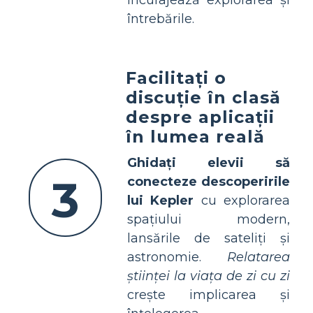
încurajează explorarea și
întrebările.
Facilitați o
discuție în clasă
despre aplicații
în lumea reală
Ghidați elevii să
3
conecteze descoperirile
lui Kepler
cu explorarea
spațiului modern,
lansările de sateliți și
astronomie.
Relatarea
științei la viața de zi cu zi
crește implicarea și