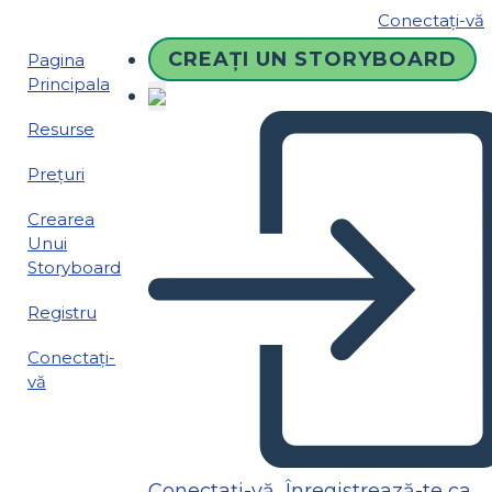
Conectați-vă
CREAȚI UN STORYBOARD
Pagina
Principala
Resurse
Prețuri
Crearea
Unui
Storyboard
Registru
Conectați-
vă
Conectați-vă
Înregistrează-te ca