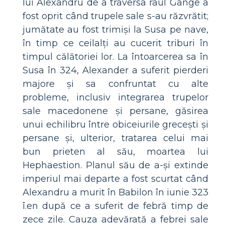
lui Alexandru de a traversa râul Gange a
fost oprit când trupele sale s-au răzvrătit;
jumătate au fost trimiși la Susa pe nave,
în timp ce ceilalți au cucerit triburi în
timpul călătoriei lor. La întoarcerea sa în
Susa în 324, Alexander a suferit pierderi
majore și sa confruntat cu alte
probleme, inclusiv integrarea trupelor
sale macedonene și persane, găsirea
unui echilibru între obiceiurile grecești și
persane și, ulterior, tratarea celui mai
bun prieten al său, moartea lui
Hephaestion. Planul său de a-și extinde
imperiul mai departe a fost scurtat când
Alexandru a murit în Babilon în iunie 323
î.en după ce a suferit de febră timp de
zece zile. Cauza adevărată a febrei sale