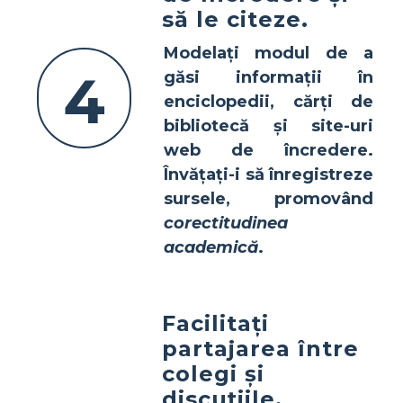
să le citeze.
Modelați modul de a
4
găsi informații în
enciclopedii, cărți de
bibliotecă și site-uri
web de încredere
.
Învățați-i să înregistreze
sursele, promovând
corectitudinea
academică
.
Facilitați
partajarea între
colegi și
discuțiile.