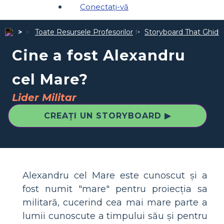
Conectați-vă
Toate Resursele Profesorilor
Storyboard That Ghiduri
Cine a fost Alexandru
cel Mare?
Lider Militar
CREAȚI UN STORYBOARD ▶
Alexandru cel Mare este cunoscut și a
fost numit "mare" pentru proiecția sa
militară, cucerind cea mai mare parte a
lumii cunoscute a timpului său și pentru