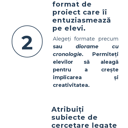
format de
proiect care îi
entuziasmează
pe elevi.
2
Alegeți formate precum
sau
diorame cu
cronologie
. Permiteți
elevilor să aleagă
pentru a crește
implicarea și
creativitatea.
Atribuiți
subiecte de
cercetare legate