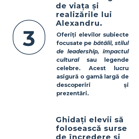
de viața și
realizările lui
Alexandru.
3
Oferiți elevilor subiecte
focusate pe
bătălii, stilul
de leadership, impactul
cultural
sau
legende
celebre
. Acest lucru
asigură o gamă largă de
descoperiri și
prezentări.
Ghidați elevii să
folosească surse
de încredere și