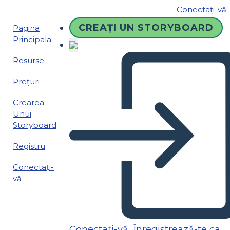
Conectați-vă
CREAȚI UN STORYBOARD
Pagina
Principala
Resurse
Prețuri
Crearea
Unui
Storyboard
Registru
Conectați-
vă
Conectați-vă
Înregistrează-te ca