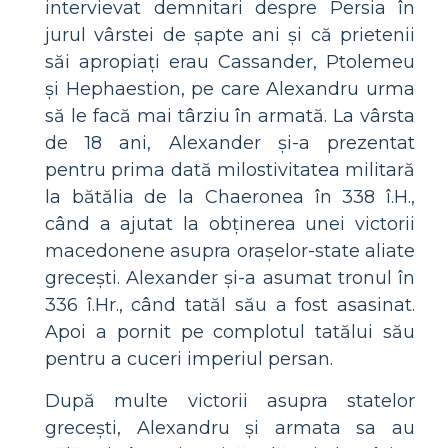
intervievat demnitari despre Persia în
jurul vârstei de șapte ani și că prietenii
săi apropiați erau Cassander, Ptolemeu
și Hephaestion, pe care Alexandru urma
să le facă mai târziu în armată. La vârsta
de 18 ani, Alexander și-a prezentat
pentru prima dată milostivitatea militară
la bătălia de la Chaeronea în 338 î.H.,
când a ajutat la obținerea unei victorii
macedonene asupra orașelor-state aliate
grecești. Alexander și-a asumat tronul în
336 î.Hr., când tatăl său a fost asasinat.
Apoi a pornit pe complotul tatălui său
pentru a cuceri imperiul persan.
După multe victorii asupra statelor
grecești, Alexandru și armata sa au