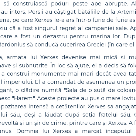
ia să construiască poduri peste ape abrupte. A
s-au întors. Persii au câștigat bătăliile de la Art
na, pe care Xerxes le-a ars într-o furie de furie asu
iu că a fost singurul regret al campaniei sale. Ap
 care a fost un dezastru pentru marina lor. Dup
ardonius să conducă cucerirea Greciei (în care el n
sa, armata lui Xerxes devenise mai mică și mu
ve și subnutrite. În loc să ajute, el a decis să f
u a construi monumente mai mari decât avea tat
l imperiului. El a comandat de asemenea un proi
ant, o clădire numită "Sala de o sută de coloane
esc "Harem". Aceste proiecte au pus o mare lovitur
mpozitarea intensă a cetățenilor. Xerxes sa angaja
telui său, deși a lăudat după soția fratelui său.
evoltă și un șir de crime, printre care și Xerxes. A f
anus. Domnia lui Xerxes a marcat începutul d