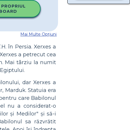
 PROPRIUL
BOARD
Mai Multe Opțiuni
H. în Persia. Xerxes a
. Xerxes a petrecut cea
n. Mai târziu la numit
Egiptului.
ilonului, dar Xerxes a
or, Marduk. Statuia era
 pentru care Babilonul
 el nu a considerat-o
or și Medilor" și să-i
abilonul sa răzvrătit
ele. Apoi își îndrepta