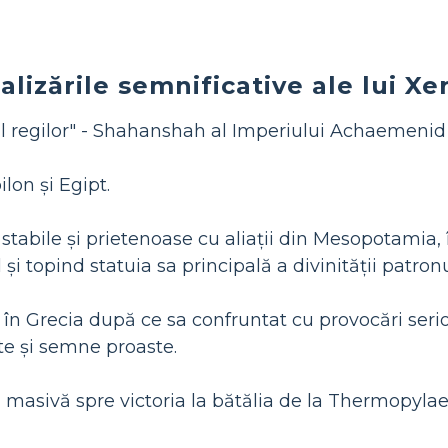
alizările semnificative ale lui Xe
al regilor" - Shahanshah al Imperiului Achaemenid
lon și Egipt.
e stabile și prietenoase cu aliații din Mesopotamia,
și topind statuia sa principală a divinității patron
ă în Grecia după ce sa confruntat cu provocări serio
te și semne proaste.
masivă spre victoria la bătălia de la Thermopylae