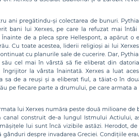
tru ani pregătindu-și colectarea de bunuri. Pythi
rit bani lui Xerxes, pe care la refuzat mai întâi
s. Înainte de a pleca spre Hellespont, a apărut o e
. Cu toate acestea, liderii religioși ai lui Xerxes
 continuat cu planurile sale de cucerire. Dar, Pyth
 său cel mai în vârstă să fie eliberat din datoria 
îngrijitor la vârsta înaintată. Xerxes a luat ace
a sa de a reuși și a eliberat fiul, a tăiat-o în do
ău pe fiecare parte a drumului, pe care armata a
 armata lui Xerxes număra peste două milioane de b
canal construit de-a lungul Istmului Actiului, ast
rămășițele lui sunt încă vizibile astăzi. Herodot,
 gânduri despre invadarea Greciei. Condițiile era