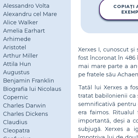
Alessandro Volta
COPIAȚI
EXEM
Alexandru cel Mare
Alice Walker
Amelia Earhart
Arhimede
Aristotel
Xerxes I, cunoscut și
Arthur Miller
fost încoronat în 486 
Attila Hun
mai mare parte a anul
Augustus
pe fratele său Achae
Benjamin Franklin
Tatăl lui Xerxes a fo
Biografia lui Nicolaus
tratat babilonienii ca
Copernic
semnificativă pentru 
Charles Darwin
era faimos. Ritualul
Charles Dickens
importantă, deși a co
Claudius
subjugă. Xerxes a ig
Cleopatra
împotriva lui de două 