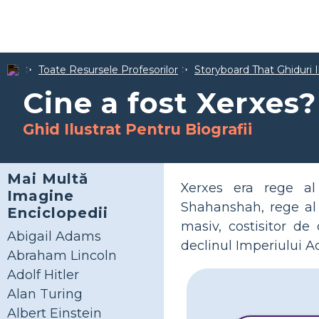
Toate Resursele Profesorilor
Storyboard That Ghiduri I
Cine a fost Xerxes?
Ghid Ilustrat Pentru Biografii
Mai Multă
Xerxes era rege al
Imagine
Shahanshah, rege al 
Enciclopedii
masiv, costisitor de
Abigail Adams
declinul Imperiului 
Abraham Lincoln
Adolf Hitler
Alan Turing
Albert Einstein