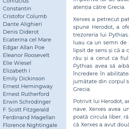
Confucius
atenția către Grecia.
Constantin
Cristofor Columb
Xerxes a petrecut pa
Dante Alighieri
spune Herodot, a ofe
Denis Diderot
trezoreria lui Pythia
Ecaterina cel Mare
luau ca un semn de rău
Edgar Allan Poe
lipsit de sens și că a
Eleanor Roosevelt
rău și a cerut ca fiul
Elie Wiesel
Pythias avea să aibă 
Elizabeth I
încredere în abilitate
Emily Dickinson
jumătate din corpul s
Ernest Hemingway
Grecia.
Ernest Rutherford
Potrivit lui Herodot,
Erwin Schrödinger
nave. Xerxes avea un 
F. Scott Fitzgerald
poată circula liber; 
Ferdinand Magellan
că Xerxes a avut două
Florence Nightingale