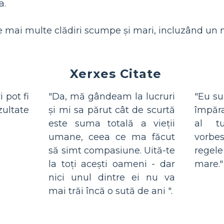
a.
e mai multe clădiri scumpe și mari, incluzând un n
Xerxes Citate
 pot fi
"Da, mă gândeam la lucruri
"Eu su
ltate
și mi sa părut cât de scurtă
împăra
este suma totală a vieții
al tu
umane, ceea ce ma făcut
vorbes
să simt compasiune. Uită-te
regel
la toți acești oameni - dar
mare."
nici unul dintre ei nu va
mai trăi încă o sută de ani ".