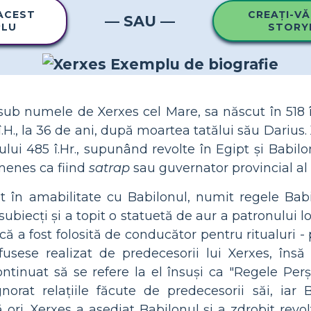
 ACEST
CREAȚI-VĂ
— SAU —
PLU
STORY
 sub numele de Xerxes cel Mare, sa născut în 518 î.
î.H., la 36 de ani, după moartea tatălui său Darius
ui 485 î.Hr., supunând revolte în Egipt și Babilo
menes ca fiind
satrap
sau guvernator provincial al 
st în amabilitate cu Babilonul, numit regele Bab
 subiecți și a topit o statuetă de aur a patronului l
că a fost folosită de conducător pentru ritualuri -
 fusese realizat de predecesorii lui Xerxes, însă
ntinuat să se refere la el însuși ca "Regele Perșil
norat relațiile făcute de predecesorii săi, iar B
ori. Xerxes a asediat Babilonul și a zdrobit revolt