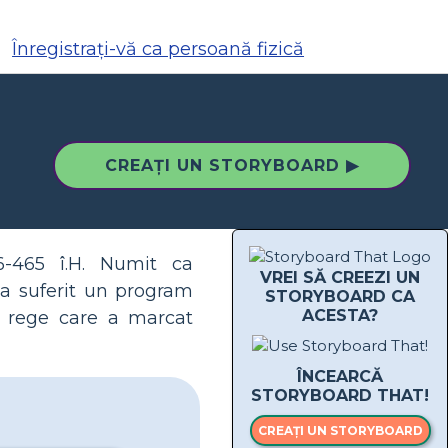
Înregistrați-vă ca persoană fizică
CREAȚI UN STORYBOARD ▶
6-465 î.H. Numit ca
VREI SĂ CREEZI UN
 a suferit un program
STORYBOARD CA
ACESTA?
ca rege care a marcat
ÎNCEARCĂ
STORYBOARD THAT!
CREAȚI UN STORYBOARD