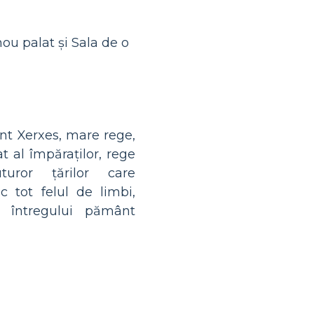
ou palat și Sala de o
nt Xerxes, mare rege,
t al împăraților, rege
turor țărilor care
c tot felul de limbi,
e întregului pământ