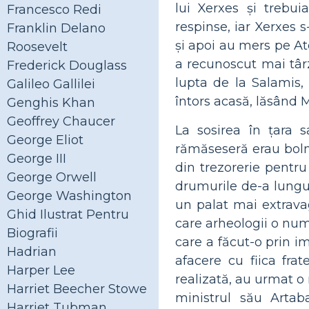
lui Xerxes și trebu
Francesco Redi
respinse, iar Xerxes 
Franklin Delano
și apoi au mers pe Ate
Roosevelt
a recunoscut mai târz
Frederick Douglass
lupta de la Salamis,
Galileo Gallilei
întors acasă, lăsând M
Genghis Khan
Geoffrey Chaucer
La sosirea în țara 
George Eliot
rămăseseră erau bolna
George III
din trezorerie pentr
George Orwell
drumurile de-a lungu
George Washington
un palat mai extravag
Ghid Ilustrat Pentru
care arheologii o num
Biografii
care a făcut-o prin i
Hadrian
afacere cu fiica fra
Harper Lee
realizată, au urmat o r
Harriet Beecher Stowe
ministrul său Artab
Harriet Tubman