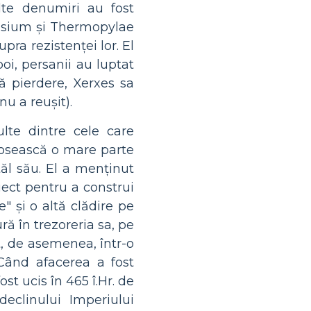
lte denumiri au fost
emisium și Thermopylae
pra rezistenței lor. El
oi, persanii au luptat
ă pierdere, Xerxes sa
u a reușit).
lte dintre cele care
olosească o mare parte
ăl său. El a menținut
ect pentru a construi
" și o altă clădire pe
ă în trezoreria sa, pe
t, de asemenea, într-o
 Când afacerea a fost
ost ucis în 465 î.Hr. de
eclinului Imperiului