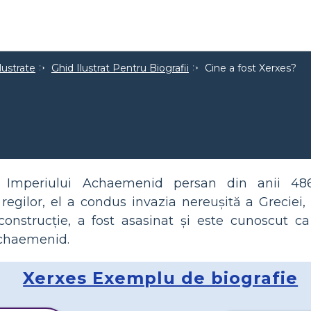
lustrate
Ghid Ilustrat Pentru Biografii
Cine a fost Xerxes?
 Imperiului Achaemenid persan din anii 48
regilor, el a condus invazia nereușită a Greciei,
 construcție, a fost asasinat și este cunoscut 
Achaemenid.
Xerxes Exemplu de biografie