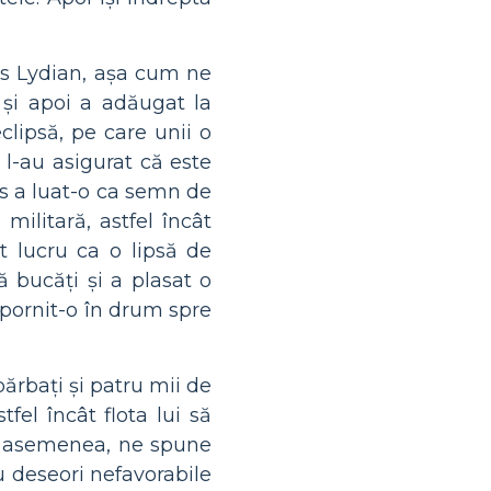
as Lydian, așa cum ne
 și apoi a adăugat la
clipsă, pe care unii o
 l-au asigurat că este
ias a luat-o ca semn de
militară, astfel încât
st lucru ca o lipsă de
uă bucăți și a plasat o
 pornit-o în drum spre
ărbați și patru mii de
fel încât flota lui să
 de asemenea, ne spune
u deseori nefavorabile