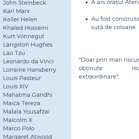
A ars orașul Aten
John Steinbeck
Karl Marx
Au fost construit
Keller Helen
sută de coloane.
Khaled Hosseini
Kurt Vonnegut
Langston Hughes
Lao Tzu
"Doar prin mari riscuri
Leonardo da Vinci
obținute rezu
Lorraine Hansberry
extraordinare".
Louis Pasteur
Louis XIV
Mahatma Gandhi
Maica Tereza
Malala Yousafzai
Malcolm X
Marco Polo
Margaret Atwood