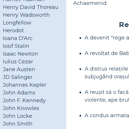
Achaemenid.
Henry David Thoreau
Henry Wadsworth
Longfellow
Re
Herodot
A devenit "rege 
Ioana D'Arc
Iosif Stalin
A revoltat de Babi
Isaac Newton
Iulius Cezar
A distrus relațiil
Jane Austen
subjugând orașul 
JD Salinger
Johannes Kepler
A reușit să o fac
John Adams
violente, ape bru
John F. Kennedy
John Knowles
A condus armata 
John Locke
John Smith