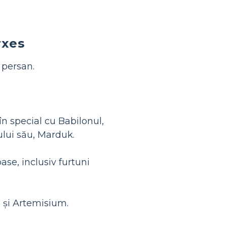
rxes
 persan.
 în special cu Babilonul,
ului său, Marduk.
ase, inclusiv furtuni
 și Artemisium.