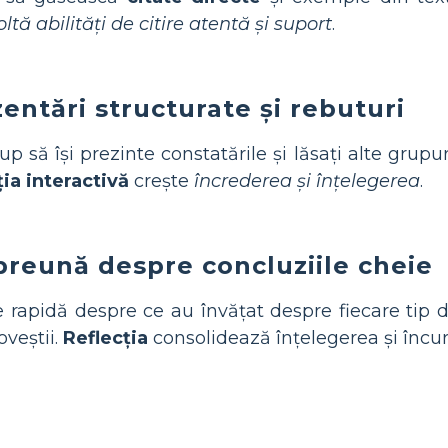
ă abilități de citire atentă și suport
.
zentări structurate și rebuturi
up să își prezinte constatările și lăsați alte grup
ia interactivă
crește
încrederea și înțelegerea
.
preună despre concluziile cheie
 rapidă despre ce au învățat despre fiecare tip d
veștii.
Reflecția
consolidează înțelegerea și încu