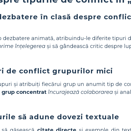
 dezbatere în clasă despre conflic
-o dezbatere animată, atribuindu-le diferite tipuri 
xprime înțelegerea
și să gândească critic despre lup
ri de conflict grupurilor mici
rupuri și atribuiți fiecărui grup un anumit tip de
n grup concentrat
încurajează colaborarea
și ana
rile să adune dovezi textuale
up să găsească
citate directe
și exemple din text 