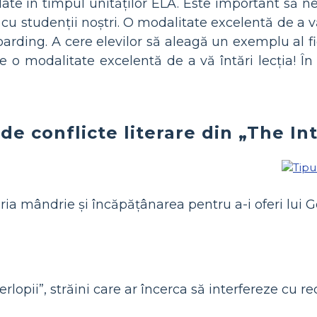
te în timpul unităților ELA. Este important să n
cu studenții noștri. O modalitate excelentă de a vă
boarding. A cere elevilor să aleagă un exemplu al f
 o modalitate excelentă de a vă întări lecția! În „
e conflicte literare din „The In
ria mândrie și încăpățânarea pentru a-i oferi lui G
rlopii”, străini care ar încerca să interfereze cu rec