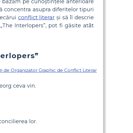
e bazăm pe cunoștințele anterioare
 concentra asupra diferitelor tipuri
iecărui
conflict literar
și să îl descrie
The Interlopers”, pot fi găsite atât
terlopers”
eorg ceva vin.
oncilierea lor.