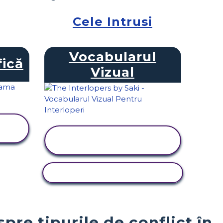
Cele Intrusi
Vocabularul
ică
Vizual
VIZUALIZAȚI
ACTIVITATEA
ACTIVITATE DE COPIERE
pre tipurile de conflict în „