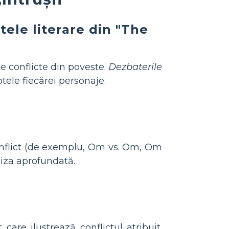
tele literare din "The
de conflicte din poveste.
Dezbaterile
tele fiecărei personaje.
 conflict (de exemplu, Om vs. Om, Om
liza aprofundată.
care ilustrează conflictul atribuit.