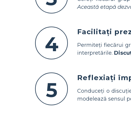
Această etapă dezvolt
Facilitați pre
4
Permiteți fiecărui gr
interpretările.
Discuț
Reflexiați îm
5
Conduceți o discuție
modelează sensul po