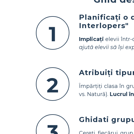
Planificați o
Interlopers"
1
Implicați
elevii într
ajută elevii să își e
Atribuiți tipu
2
Împărțiți clasa în g
vs. Natură).
Lucrul î
Ghidati grupu
3
Cereți fiecărui gr