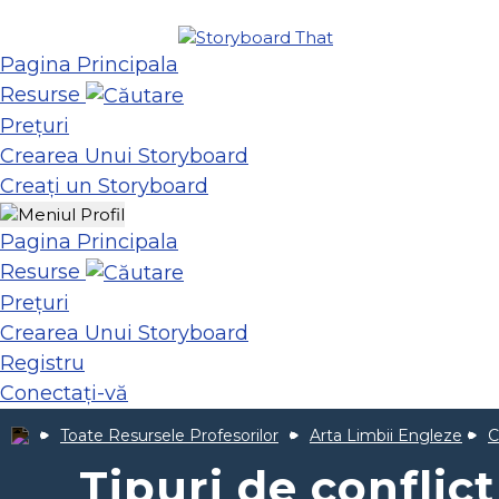
Pagina Principala
Resurse
Prețuri
Crearea Unui Storyboard
Creați un Storyboard
Pagina Principala
Resurse
Prețuri
Crearea Unui Storyboard
Registru
Conectați-vă
Toate Resursele Profesorilor
Arta Limbii Engleze
C
Tipuri de conflict