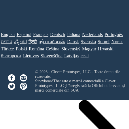
English
Español
Français
Deutsch
Italiana
Nederlands
Português
עברית
العَرَبِيَّة
हिन्दी
ру́сский язы́к
Dansk
Svenska
Suomi
Norsk
Türkçe
Polski
Româna
Ceština
Slovenský
Magyar
Hrvatski
български
Lietuvos
Slovenščina
Latvijas
eesti
© 2026 - Clever Prototypes, LLC - Toate drepturile
rezervate.
StoryboardThat este o marcă comercială a
Clever
Prototypes , LLC
și înregistrată la Oficiul de brevete și
mărci comerciale din SUA