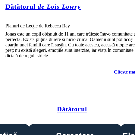
Dătătorul
de Lois Lowry
Planuri de Lecție de Rebecca Ray
Jonas este un copil obișnuit de 11 ani care trăiește într-o comunitate 
perfectă. Există puțină durere și nicio crimă. Oamenii sunt politicoși ș
aparțin unei familii care îi susțin. Cu toate acestea, această utopie ar
preț; nu există alegeri, emoțiile sunt interzise, iar viața în comunitate 
dictată de reguli stricte.
Citeste ma
Dătătorul