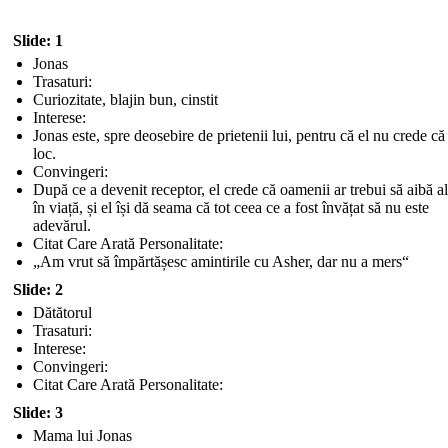
Slide: 1
Jonas
Trasaturi:
Curiozitate, blajin bun, cinstit
Interese:
Jonas este, spre deosebire de prietenii lui, pentru că el nu crede că
loc.
Convingeri:
După ce a devenit receptor, el crede că oamenii ar trebui să aibă a
în viață, și el își dă seama că tot ceea ce a fost învățat să nu este
adevărul.
Citat Care Arată Personalitate:
„Am vrut să împărtășesc amintirile cu Asher, dar nu a mers“
Slide: 2
Dătătorul
Trasaturi:
Interese:
Convingeri:
Citat Care Arată Personalitate:
Slide: 3
Mama lui Jonas