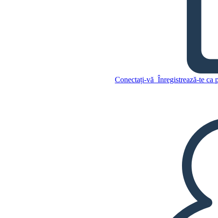
Caracterele Dăruitorului
Conectați-vă
Înregistrează-te ca 
Copiați acest Storyboard
CREAȚI UN STORYBOARD
Copiați acest Storyboard
CREAȚI UN STORYBOARD
REDAȚI PREZENTAREA DE
DIAPOZITIVE
CITESTE-MI