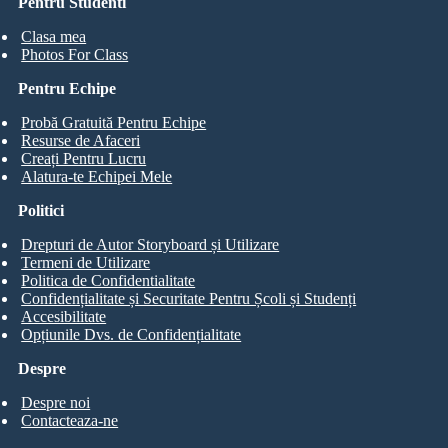
Pentru Studenti
Clasa mea
Photos For Class
Pentru Echipe
Probă Gratuită Pentru Echipe
Resurse de Afaceri
Creați Pentru Lucru
Alatura-te Echipei Mele
Politici
Drepturi de Autor Storyboard și Utilizare
Termeni de Utilizare
Politica de Confidentialitate
Confidențialitate și Securitate Pentru Școli și Studenți
Accesibilitate
Opțiunile Dvs. de Confidențialitate
Despre
Despre noi
Contacteaza-ne