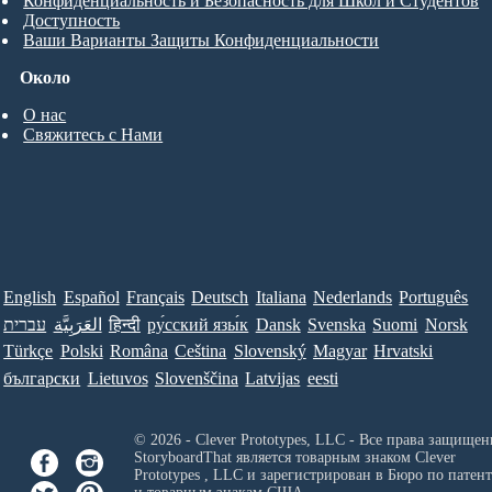
Конфиденциальность и Безопасность для Школ и Студентов
Доступность
Ваши Варианты Защиты Конфиденциальности
Около
О нас
Свяжитесь с Нами
English
Español
Français
Deutsch
Italiana
Nederlands
Português
עברית
العَرَبِيَّة
हिन्दी
ру́сский язы́к
Dansk
Svenska
Suomi
Norsk
Türkçe
Polski
Româna
Ceština
Slovenský
Magyar
Hrvatski
български
Lietuvos
Slovenščina
Latvijas
eesti
© 2026 - Clever Prototypes, LLC - Все права защищен
StoryboardThat является товарным знаком
Clever
Prototypes , LLC
и зарегистрирован в Бюро по патен