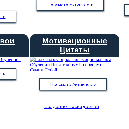
Просмотр Активности
сти
Свои
Мотивационные
Цитаты
сти
Просмотр Активности
Создание Раскадровки