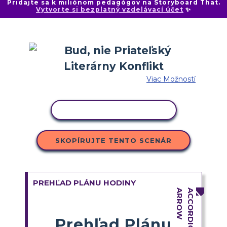
Pridajte sa k miliónom pedagógov na Storyboard That.
Vytvorte si bezplatný vzdelávací účet
✨
Viac Možností
KOPÍROVAŤ AKTIVITU
SKOPÍRUJTE TENTO SCENÁR
PREHĽAD PLÁNU HODINY
Prehľad Plánu