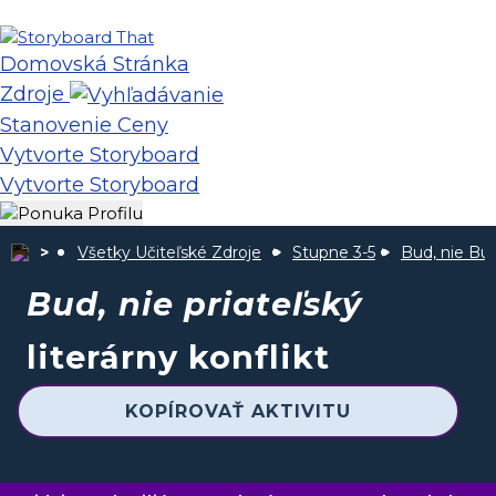
Domovská Stránka
Zdroje
Stanovenie Ceny
Vytvorte Storyboard
Vytvorte Storyboard
Všetky Učiteľské Zdroje
Stupne 3-5
Bud, nie Bu
Bud, nie priateľský
literárny konflikt
KOPÍROVAŤ AKTIVITU