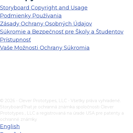
Storyboard Copyright and Usage
Podmienky Používania
Zásady Ochrany Osobných Údajov
Súkromie a Bezpečnosť pre Školy a Študentov
Prístupnosť
Vaše Možnosti Ochrany Súkromia
© 2026 - Clever Prototypes, LLC - Všetky práva vyhradené.
StoryboardThat je ochranná známka spoločnosti
Clever
Prototypes , LLC
a registrovaná na úrade USA pre patenty a
ochranné známky
English