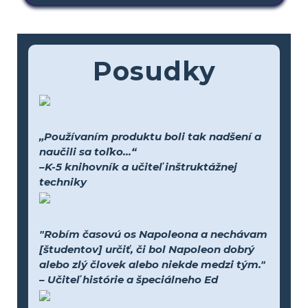
Posudky
„Používaním produktu boli tak nadšení a
naučili sa toľko...“
–K-5 knihovník a učiteľ inštruktážnej
techniky
"Robím časovú os Napoleona a nechávam
[študentov] určiť, či bol Napoleon dobrý
alebo zlý človek alebo niekde medzi tým."
– Učiteľ histórie a špeciálneho Ed